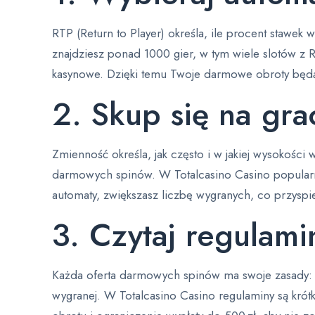
RTP (Return to Player) określa, ile procent stawek
znajdziesz ponad 1000 gier, w tym wiele slotów 
kasynowe. Dzięki temu Twoje darmowe obroty będą
2. Skup się na gra
Zmienność określa, jak często i w jakiej wysokośc
darmowych spinów. W Totalcasino Casino popularne 
automaty, zwiększasz liczbę wygranych, co przysp
3. Czytaj regulam
Każda oferta darmowych spinów ma swoje zasady: 
wygranej. W Totalcasino Casino regulaminy są krót