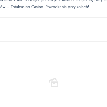
nsów – Totalcasino Casino. Powodzenia przy kołach!