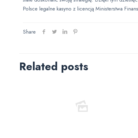
Polsce legalne kasyno z licencją Ministerstwa Fina
Share
Related posts