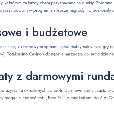
wy, w którym za każdy obrót przyznawane są punkty. Zbiera
m wyższy poziom w programie i lepsze nagrody. To doskonały
asowe i budżetowe
z sesję z darmowymi spinami, ustal maksymalny czas gry (np.
w). Totalcasino Casino udostępnia narzędzia do samodzieln
maty z darmowymi run
o uzyskaniu określonych symboli. Darmowe spiny często aktyw
y mogą uruchomić tryb „Free Fall” z mnożnikami do 5‑x. Graj