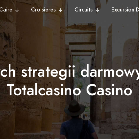
Caire
Croisieres
Circuits
Excursion 
ych strategii darmow
Totalcasino Casino