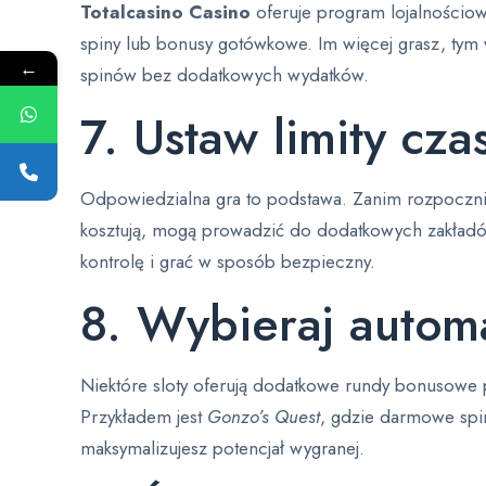
Totalcasino Casino
oferuje program lojalnościo
spiny lub bonusy gotówkowe. Im więcej grasz, ty
←
spinów bez dodatkowych wydatków.
7. Ustaw limity cz
Odpowiedzialna gra to podstawa. Zanim rozpocznies
kosztują, mogą prowadzić do dodatkowych zakładó
kontrolę i grać w sposób bezpieczny.
8. Wybieraj auto
Niektóre sloty oferują dodatkowe rundy bonusowe p
Przykładem jest
Gonzo’s Quest
, gdzie darmowe spin
maksymalizujesz potencjał wygranej.