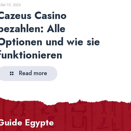
uillet 19, 2026
Cazeus Casino
bezahlen: Alle
Optionen und wie sie
funktionieren
Read more
Guide Egypte