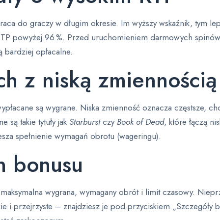
 wraca do graczy w długim okresie. Im wyższy wskaźnik, tym l
z RTP powyżej 96 %. Przed uruchomieniem darmowych spinów
 bardziej opłacalne.
ch z niską zmiennością
i wypłacane są wygrane. Niska zmienność oznacza częstsze, c
są takie tytuły jak
Starburst
czy
Book of Dead
, które łączą ni
iesza spełnienie wymagań obrotu (wageringu).
in bonusu
maksymalna wygrana, wymagany obrót i limit czasowy. Nieprz
kie i przejrzyste – znajdziesz je pod przyciskiem „Szczegó