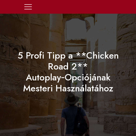
5 Profi Tipp a **Chicken
Road 2**
Autoplay‑Opciójának
Mesteri Használatához