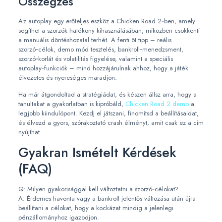
Összegzés
Az autoplay egy erőteljes eszköz a Chicken Road 2‑ben, amely
segíthet a szorzók hatékony kihasználásában, miközben csökkenti
a manuális döntéshozatal terhét. A fenti öt tipp – reális
szorzó‑célok, demo mód tesztelés, bankroll‑menedzsment,
szorzó‑korlát és volatilitás figyelése, valamint a speciális
autoplay‑funkciók – mind hozzájárulnak ahhoz, hogy a játék
élvezetes és nyereséges maradjon.
Ha már átgondoltad a stratégiádat, és készen állsz arra, hogy a
tanultakat a gyakorlatban is kipróbáld,
Chicken Road 2 demo
a
legjobb kiindulópont. Kezdj el játszani, finomítsd a beállításaidat,
és élvezd a gyors, szórakoztató crash élményt, amit csak ez a cím
nyújthat.
Gyakran Ismételt Kérdések
(FAQ)
Q: Milyen gyakorisággal kell változtatni a szorzó‑célokat?
A: Érdemes havonta vagy a bankroll jelentős változása után újra
beállítani a célokat, hogy a kockázat mindig a jelenlegi
pénzállományhoz igazodjon.