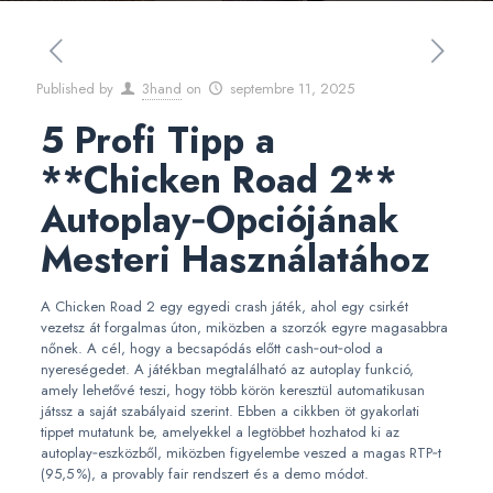
Published by
3hand
on
septembre 11, 2025
5 Profi Tipp a
**Chicken Road 2**
Autoplay‑Opciójának
Mesteri Használatához
A Chicken Road 2 egy egyedi crash játék, ahol egy csirkét
vezetsz át forgalmas úton, miközben a szorzók egyre magasabbra
nőnek. A cél, hogy a becsapódás előtt cash‑out‑olod a
nyereségedet. A játékban megtalálható az autoplay funkció,
amely lehetővé teszi, hogy több körön keresztül automatikusan
játssz a saját szabályaid szerint. Ebben a cikkben öt gyakorlati
tippet mutatunk be, amelyekkel a legtöbbet hozhatod ki az
autoplay‑eszközből, miközben figyelembe veszed a magas RTP‑t
(95,5 %), a provably fair rendszert és a demo módot.