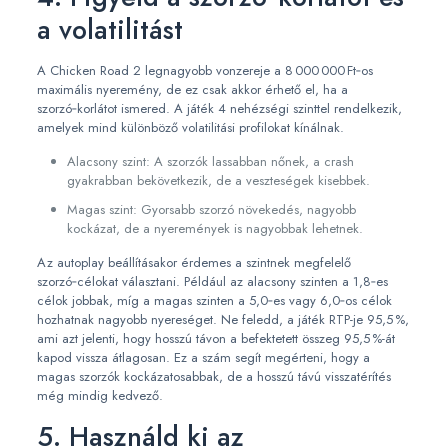
a volatilitást
A Chicken Road 2 legnagyobb vonzereje a 8 000 000 Ft‑os
maximális nyeremény, de ez csak akkor érhető el, ha a
szorzó‑korlátot ismered. A játék 4 nehézségi szinttel rendelkezik,
amelyek mind különböző volatilitási profilokat kínálnak.
Alacsony szint: A szorzók lassabban nőnek, a crash
gyakrabban bekövetkezik, de a veszteségek kisebbek.
Magas szint: Gyorsabb szorzó növekedés, nagyobb
kockázat, de a nyeremények is nagyobbak lehetnek.
Az autoplay beállításakor érdemes a szintnek megfelelő
szorzó‑célokat választani. Például az alacsony szinten a 1,8‑es
célok jobbak, míg a magas szinten a 5,0‑es vagy 6,0‑os célok
hozhatnak nagyobb nyereséget. Ne feledd, a játék RTP-je 95,5 %,
ami azt jelenti, hogy hosszú távon a befektetett összeg 95,5 %-át
kapod vissza átlagosan. Ez a szám segít megérteni, hogy a
magas szorzók kockázatosabbak, de a hosszú távú visszatérítés
még mindig kedvező.
5. Használd ki az