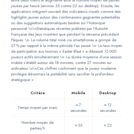
entre deux mains et augmente ainsi le nombre moyen de parties
jouées par heure (environ 35 contre 22 sur desktop). Ensuite, les
applications intègrent souvent des indicateurs visuels comme des
highlights
jaunes autour des combinaisons gagnantes potentielles
ou des suggestions automatiques basées sur l’historique
personnel.\n\nStatistiques récentes publiées par l’Autorité
Française des Jeux montrent que pendant la semaine précédant
Pâques :\n- Le volume total misé via smartphones a grimpé de
27 % par rapport à la même période l’an passé.\n- Le taux moyen
de participation aux tournois « Easter Blast » a dépassé 12 000
joueurs actifs simultanément.\n- La durée moyenne d’une session
mobile s’établit autour de 18 minutes, contre 27 minutes sur
ordinateur.\n\nCes chiffres confirment que le joueur moderne
privilégie désormais la portabilité sans sacrifier la profondeur
stratégique. »
Critère
Mobile
Desktop
≈ 7
≈ 12
Temps moyen par main
secondes
secondes
Nombre moyen de
≈ 35
≈ 22
parties/h