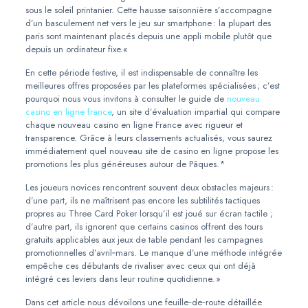
sous le soleil printanier. Cette hausse saisonnière s’accompagne
d’un basculement net vers le jeu sur smartphone : la plupart des
paris sont maintenant placés depuis une appli mobile plutôt que
depuis un ordinateur fixe.«
En cette période festive, il est indispensable de connaître les
meilleures offres proposées par les plateformes spécialisées ; c’est
pourquoi nous vous invitons à consulter le guide de
nouveau
casino en ligne france
, un site d’évaluation impartial qui compare
chaque nouveau casino en ligne France avec rigueur et
transparence. Grâce à leurs classements actualisés, vous saurez
immédiatement quel nouveau site de casino en ligne propose les
promotions les plus généreuses autour de Pâques.*
Les joueurs novices rencontrent souvent deux obstacles majeurs :
d’une part, ils ne maîtrisent pas encore les subtilités tactiques
propres au Three Card Poker lorsqu’il est joué sur écran tactile ;
d’autre part, ils ignorent que certains casinos offrent des tours
gratuits applicables aux jeux de table pendant les campagnes
promotionnelles d’avril‑mars. Le manque d’une méthode intégrée
empêche ces débutants de rivaliser avec ceux qui ont déjà
intégré ces leviers dans leur routine quotidienne. »
Dans cet article nous dévoilons une feuille‑de‑route détaillée