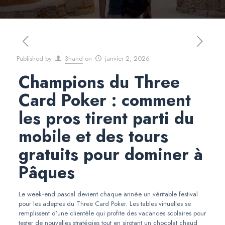
Published by
3hand
on
janvier 2, 2026
Champions du Three
Card Poker : comment
les pros tirent parti du
mobile et des tours
gratuits pour dominer à
Pâques
Le week‑end pascal devient chaque année un véritable festival
pour les adeptes du Three Card Poker. Les tables virtuelles se
remplissent d’une clientèle qui profite des vacances scolaires pour
tester de nouvelles stratégies tout en sirotant un chocolat chaud