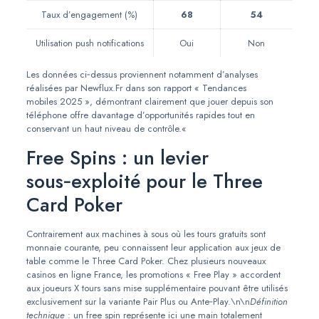
Taux d’engagement (%)
68
54
Utilisation push notifications
Oui
Non
Les données ci‑dessus proviennent notamment d’analyses
réalisées par Newflux.Fr dans son rapport « Tendances
mobiles 2025 », démontrant clairement que jouer depuis son
téléphone offre davantage d’opportunités rapides tout en
conservant un haut niveau de contrôle.«
Free Spins : un levier
sous‑exploité pour le Three
Card Poker
Contrairement aux machines à sous où les tours gratuits sont
monnaie courante, peu connaissent leur application aux jeux de
table comme le Three Card Poker. Chez plusieurs nouveaux
casinos en ligne France, les promotions « Free Play » accordent
aux joueurs X tours sans mise supplémentaire pouvant être utilisés
exclusivement sur la variante Pair Plus ou Ante‑Play.\n\n
Définition
technique
: un free spin représente ici une main totalement