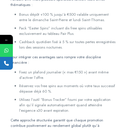
thématiques :
Bonus dépôt +100 % jusqu’à €500 valable uniquement
entre le dimanche Saint‑Pierre et lundi Saint‑Thomas.
Pack “Easter Spins” incluant dix free spins utilisables
exclusivement au tableau Pair Plus.
←
Cashback quotidien fixé à 5 % sur toutes pertes enregistrées
lors des sessions nocturnes.
Pour intégrer ces avantages sans rompre votre discipline
financière :
Fixez un plafond journalier («​ max €150 ​») avant même
d’activer l’offre.
Réservez vos free spins aux moments où votre taux successif
dépasse déjà 60 %.
Utilisez l’outil “Bonus Tracker” fourni par votre application
afin qu’il signale automatiquement quand atteindre
l’exigence x30 avant expiration.
Cette approche structurée garantit que chaque promotion
contribue positivement au rendement global plutôt qu’à