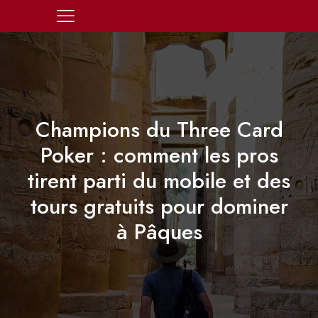
Champions du Three Card
Poker : comment les pros
tirent parti du mobile et des
tours gratuits pour dominer
à Pâques