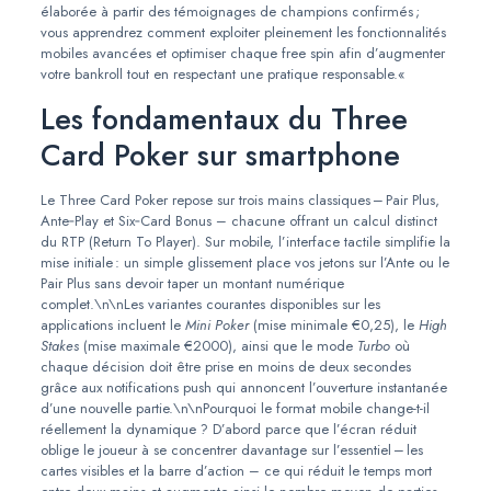
élaborée à partir des témoignages de champions confirmés ;
vous apprendrez comment exploiter pleinement les fonctionnalités
mobiles avancées et optimiser chaque free spin afin d’augmenter
votre bankroll tout en respectant une pratique responsable.«
Les fondamentaux du Three
Card Poker sur smartphone
Le Three Card Poker repose sur trois mains classiques – Pair Plus,
Ante‑Play et Six‑Card Bonus – chacune offrant un calcul distinct
du RTP (Return To Player). Sur mobile, l’interface tactile simplifie la
mise initiale : un simple glissement place vos jetons sur l’Ante ou le
Pair Plus sans devoir taper un montant numérique
complet.\n\nLes variantes courantes disponibles sur les
applications incluent le
Mini Poker
(mise minimale €0,25), le
High
Stakes
(mise maximale €2000), ainsi que le mode
Turbo
où
chaque décision doit être prise en moins de deux secondes
grâce aux notifications push qui annoncent l’ouverture instantanée
d’une nouvelle partie.\n\nPourquoi le format mobile change-t-il
réellement la dynamique ? D’abord parce que l’écran réduit
oblige le joueur à se concentrer davantage sur l’essentiel – les
cartes visibles et la barre d’action – ce qui réduit le temps mort