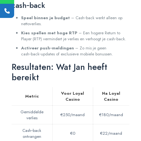
cash‑back
Speel binnen je budget
– Cash‑back werkt alleen op
nettoverlies.
Kies spellen met hoge RTP
– Een hogere Return to
Player (RTP) vermindert je verlies en verhoogt je cash‑back.
Activeer push‑meldingen
– Zo mis je geen
cash‑back‑updates of exclusieve mobiele bonussen.
Resultaten: Wat Jan heeft
bereikt
Voor Loyal
Na Loyal
Metric
Casino
Casino
Gemiddelde
€250/maand
€180/maand
verlies
Cash‑back
€0
€22/maand
ontvangen