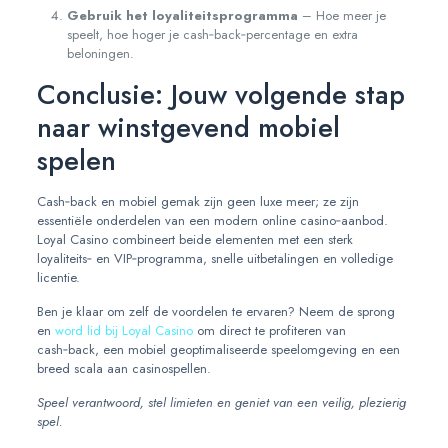
Gebruik het loyaliteitsprogramma
– Hoe meer je
speelt, hoe hoger je cash‑back‑percentage en extra
beloningen.
Conclusie: Jouw volgende stap
naar winstgevend mobiel
spelen
Cash‑back en mobiel gemak zijn geen luxe meer; ze zijn
essentiële onderdelen van een modern online casino‑aanbod.
Loyal Casino combineert beide elementen met een sterk
loyaliteits‑ en VIP‑programma, snelle uitbetalingen en volledige
licentie.
Ben je klaar om zelf de voordelen te ervaren? Neem de sprong
en
word lid bij Loyal Casino
om direct te profiteren van
cash‑back, een mobiel geoptimaliseerde speelomgeving en een
breed scala aan casinospellen.
Speel verantwoord, stel limieten en geniet van een veilig, plezierig
spel.