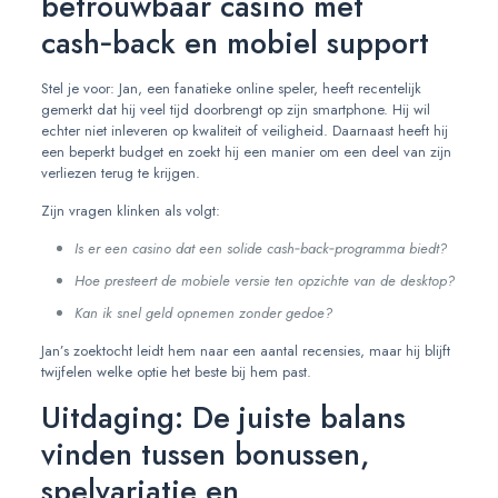
betrouwbaar casino met
cash‑back en mobiel support
Stel je voor: Jan, een fanatieke online speler, heeft recentelijk
gemerkt dat hij veel tijd doorbrengt op zijn smartphone. Hij wil
echter niet inleveren op kwaliteit of veiligheid. Daarnaast heeft hij
een beperkt budget en zoekt hij een manier om een deel van zijn
verliezen terug te krijgen.
Zijn vragen klinken als volgt:
Is er een casino dat een solide cash‑back‑programma biedt?
Hoe presteert de mobiele versie ten opzichte van de desktop?
Kan ik snel geld opnemen zonder gedoe?
Jan’s zoektocht leidt hem naar een aantal recensies, maar hij blijft
twijfelen welke optie het beste bij hem past.
Uitdaging: De juiste balans
vinden tussen bonussen,
spelvariatie en