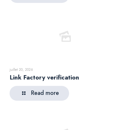
juillet 20, 2026
Link Factory verification
Read more