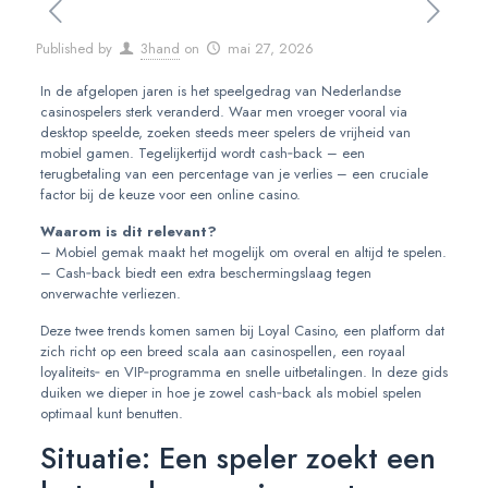
Published by
3hand
on
mai 27, 2026
In de afgelopen jaren is het speelgedrag van Nederlandse
casinospelers sterk veranderd. Waar men vroeger vooral via
desktop speelde, zoeken steeds meer spelers de vrijheid van
mobiel gamen. Tegelijkertijd wordt cash‑back – een
terugbetaling van een percentage van je verlies – een cruciale
factor bij de keuze voor een online casino.
Waarom is dit relevant?
– Mobiel gemak maakt het mogelijk om overal en altijd te spelen.
– Cash‑back biedt een extra beschermingslaag tegen
onverwachte verliezen.
Deze twee trends komen samen bij Loyal Casino, een platform dat
zich richt op een breed scala aan casinospellen, een royaal
loyaliteits‑ en VIP‑programma en snelle uitbetalingen. In deze gids
duiken we dieper in hoe je zowel cash‑back als mobiel spelen
optimaal kunt benutten.
Situatie: Een speler zoekt een