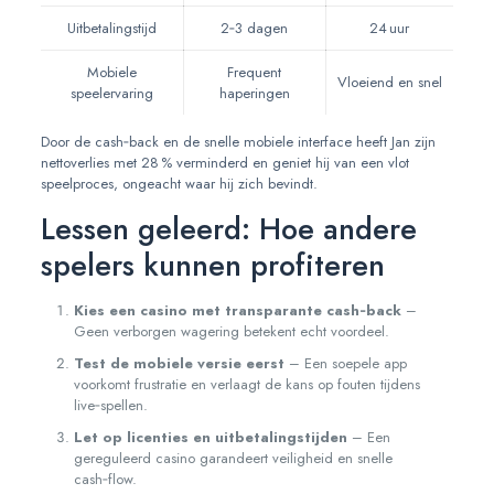
Uitbetalingstijd
2‑3 dagen
24 uur
Mobiele
Frequent
Vloeiend en snel
speelervaring
haperingen
Door de cash‑back en de snelle mobiele interface heeft Jan zijn
nettoverlies met 28 % verminderd en geniet hij van een vlot
speelproces, ongeacht waar hij zich bevindt.
Lessen geleerd: Hoe andere
spelers kunnen profiteren
Kies een casino met transparante cash‑back
–
Geen verborgen wagering betekent echt voordeel.
Test de mobiele versie eerst
– Een soepele app
voorkomt frustratie en verlaagt de kans op fouten tijdens
live‑spellen.
Let op licenties en uitbetalingstijden
– Een
gereguleerd casino garandeert veiligheid en snelle
cash‑flow.