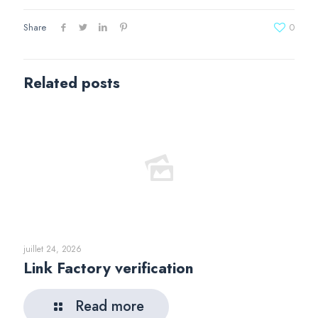
Share
0
Related posts
juillet 24, 2026
Link Factory verification
Read more