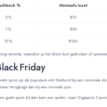
ashback %
Minimale inzet
5 %
€10
7 %
€50
10 %
€100
ng‑vereiste, waardoor je het direct kunt gebruiken of opneme
Black Friday
ratis spins op de populaire slot
Starburst
bij een minimale st
 meer terugkrijgt dan bij een normale spin.
 gratis spins tot één keer per speler, maar Gigaspinz Casino 