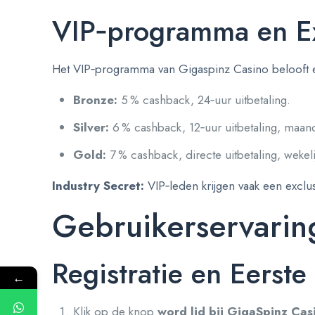
VIP‑programma en Ex
Het VIP‑programma van Gigaspinz Casino belooft ex
Bronze:
5 % cashback, 24‑uur uitbetaling.
Silver:
6 % cashback, 12‑uur uitbetaling, maande
Gold:
7 % cashback, directe uitbetaling, wekel
Industry Secret:
VIP‑leden krijgen vaak een exclu
Gebruikerservarin
Registratie en Eerst
←
Klik op de knop
word lid bij GigaSpinz Cas