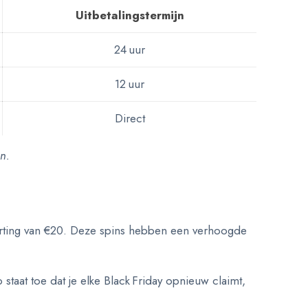
Uitbetalingstermijn
24 uur
12 uur
Direct
n.
orting van €20. Deze spins hebben een verhoogde
staat toe dat je elke Black Friday opnieuw claimt,