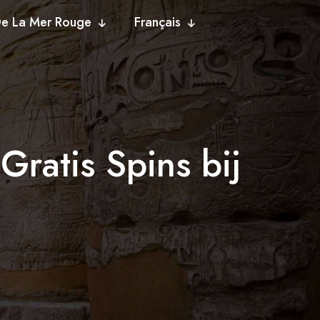
De La Mer Rouge
Français
ratis Spins bij