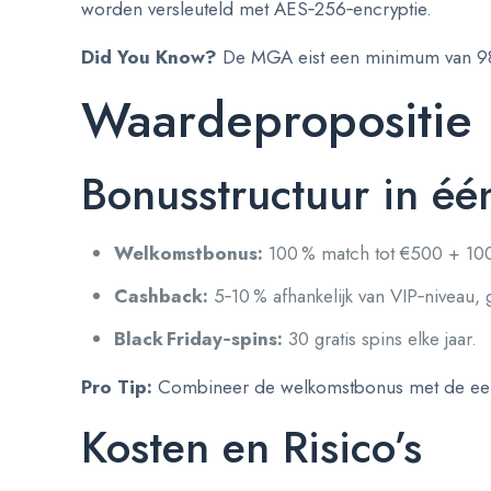
worden versleuteld met AES‑256‑encryptie.
Did You Know?
De MGA eist een minimum van 98 %
Waardepropositie
Bonusstructuur in éé
Welkomstbonus:
100 % match tot €500 + 100 
Cashback:
5‑10 % afhankelijk van VIP‑niveau,
Black Friday‑spins:
30 gratis spins elke jaar.
Pro Tip:
Combineer de welkomstbonus met de eerste
Kosten en Risico’s