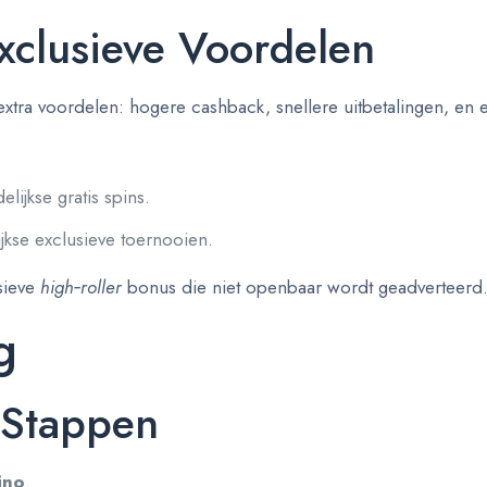
clusieve Voordelen
tra voordelen: hogere cashback, snellere uitbetalingen, en 
lijkse gratis spins.
ijkse exclusieve toernooien.
sieve
high‑roller
bonus die niet openbaar wordt geadverteerd.
g
e Stappen
ino
.