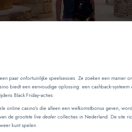
 een paar onfortuinlijke speelsessies. Ze zoeken een manier
ino biedt een eenvoudige oplossing: een cashback‑systeem dat
jdens Black Friday‑acties.
onele online casino’s die alleen een welkomstbonus geven, word 
van de grootste
live dealer
collecties in Nederland. De site ric
 weer kunt spelen.