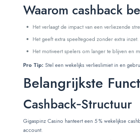
Waarom cashback bel
Het verlaagt de impact van een verliezende stre
Het geeft extra speeltegoed zonder extra inzet.
Het motiveert spelers om langer te blijven en 
Pro Tip:
Stel een wekelijks verlieslimiet in en gebr
Belangrijkste Funct
Cashback‑Structuur
Gigaspinz Casino hanteert een 5 % wekelijkse cash
account.