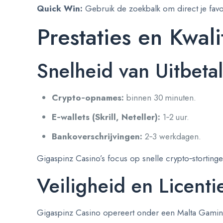
Quick Win:
Gebruik de zoekbalk om direct je favor
Prestaties en Kwali
Snelheid van Uitbeta
Crypto‑opnames:
binnen 30 minuten.
E‑wallets (Skrill, Neteller):
1‑2 uur.
Bankoverschrijvingen:
2‑3 werkdagen.
Gigaspinz Casino’s focus op snelle crypto‑stortin
Veiligheid en Licenti
Gigaspinz Casino opereert onder een Malta Gaming