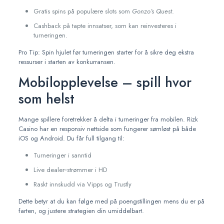
Gratis spins på populære slots som
Gonzo’s Quest
.
Cashback på tapte innsatser, som kan reinvesteres i
turneringen.
Pro Tip: Spin hjulet før turneringen starter for å sikre deg ekstra
ressurser i starten av konkurransen.
Mobilopplevelse – spill hvor
som helst
Mange spillere foretrekker å delta i turneringer fra mobilen. Rizk
Casino har en responsiv nettside som fungerer sømløst på både
iOS og Android. Du får full tilgang til:
Turneringer i sanntid
Live dealer‑strømmer i HD
Raskt innskudd via Vipps og Trustly
Dette betyr at du kan følge med på poengstillingen mens du er på
farten, og justere strategien din umiddelbart.