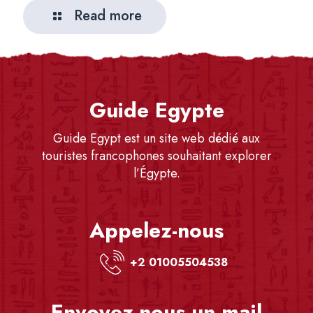
Read more
Guide Egypte
Guide Egypt est un site web dédié aux
touristes francophones souhaitant explorer
l’Égypte.
Appelez-nous
+2 01005504538
Envoyez-nous un mail