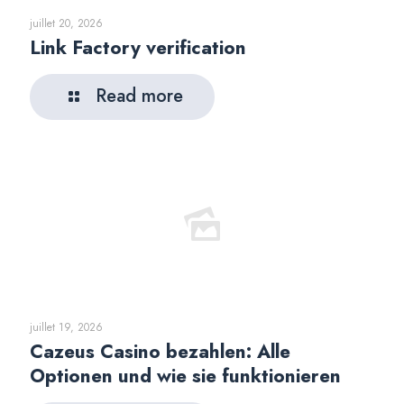
juillet 20, 2026
Link Factory verification
Read more
juillet 19, 2026
Cazeus Casino bezahlen: Alle
Optionen und wie sie funktionieren