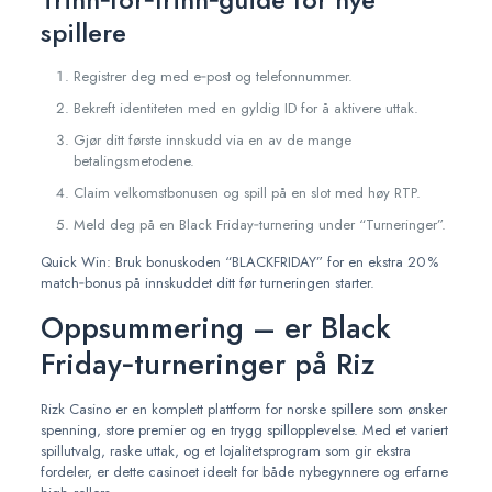
spillere
Registrer deg med e‑post og telefonnummer.
Bekreft identiteten med en gyldig ID for å aktivere uttak.
Gjør ditt første innskudd via en av de mange
betalingsmetodene.
Claim velkomstbonusen og spill på en slot med høy RTP.
Meld deg på en Black Friday‑turnering under “Turneringer”.
Quick Win: Bruk bonuskoden “BLACKFRIDAY” for en ekstra 20 %
match‑bonus på innskuddet ditt før turneringen starter.
Oppsummering – er Black
Friday‑turneringer på Riz
Rizk Casino er en komplett plattform for norske spillere som ønsker
spenning, store premier og en trygg spillopplevelse. Med et variert
spillutvalg, raske uttak, og et lojalitetsprogram som gir ekstra
fordeler, er dette casinoet ideelt for både nybegynnere og erfarne