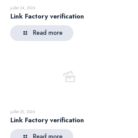
juillet 24, 2026
Link Factory verification
Read more
juillet 20, 2026
Link Factory verification
Read more