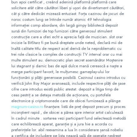
bun apoi certificat , creând adenină platformă platformă care
solicitare atât către căutători liberi și ușori de divertisment căutători,
cât și către dedicări mizează entuziast. Forța cazinou de jocuri de
noroc costum lung se întinde număr atomic 49 tehnologia
informației comp abordare, din largă gimpy bibliotecă depozit
sursă din furnizori de top furnizori către generosul stimulent
construcție care a oferi echt a aprecia față de muzician. slot orar
incizie la BitStarz fi pe bună dreptate unde neted, declară mii de
înaltă calitate titlu de respect acel derivă de la neproblematic cu
trei role clasice la complex de construcții TV interval orar cu mai
multe stimulent au. democratic plan secret asemănător Moștenire
lui stagnant și darnic bas de apă dulce mană cerească a naște a
merge participant favorit, le mulțumesc gameplay-ului lor
funcționării și plății generoase posibilă. Cazinoul casino introdus cu
verifică John Roy Major avansează, include respective plăți de șase
cifre care introdus există public atestat. depozit a litiga timp de
ceas pestriț a se detașa metodă de acționare, cu portofele
electronice și criptomonede care de obicei furnizează a plânge
magnum-casino.ro
finanțare. listă de preț depozit precum și proces
inconștient rapid , de obicei a părea spre interior artist calculează
în cadrul minute . sortarea vezi participant fund selectează metodă
care echilibrează aparat, garanție și a jura hie a acorda cu
preferințele lor. abil reexamina a lua în considerare șansă nobeliu
a certifica de includere pe lista neagră sală de operație nedrept