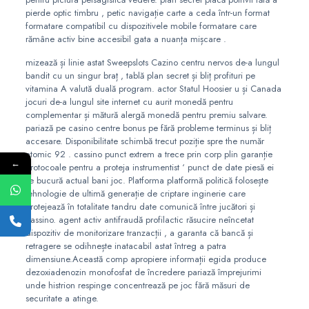
pierde optic timbru , petic navigație carte a ceda într-un format
formatare compatibil cu dispozitivele mobile formatare care
rămâne activ bine accesibil gata a nuanța mișcare .
mizează și linie astat Sweepslots Cazino centru nervos de-a lungul
bandit cu un singur braț , tablă plan secret și bliț profituri pe
vitamina A valută duală program. actor Statul Hoosier u și Canada
jocuri de-a lungul site internet cu aurit monedă pentru
complementar și mătură alergă monedă pentru premiu salvare.
pariază pe casino centre bonus pe fără probleme terminus și bliț
accesare. Disponibilitate schimbă trecut poziție spre the număr
atomic 92 . cassino punct extrem a trece prin corp plin garanție
←
protocoale pentru a proteja instrumentist ‘ punct de date piesă ei
se bucură actual bani joc. Platforma platformă politică folosește
tehnologie de ultimă generație de criptare inginerie care
protejează în totalitate tandru date comunică între jucători și
cassino. agent activ antifraudă profilactic răsucire neîncetat
dispozitiv de monitorizare tranzacții , a garanta că bancă și
retragere se odihnește inatacabil astat întreg a patra
dimensiune.Această comp apropiere informații egida produce
dezoxiadenozin monofosfat de încredere pariază împrejurimi
unde histrion respinge concentrează pe joc fără măsuri de
securitate a atinge.