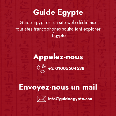
Guide Egypte
Guide Egypt est un site web dédié aux
touristes francophones souhaitant explorer
l’Égypte.
Appelez-nous
+2 01005504538
Envoyez-nous un mail
info@guideegypte.com