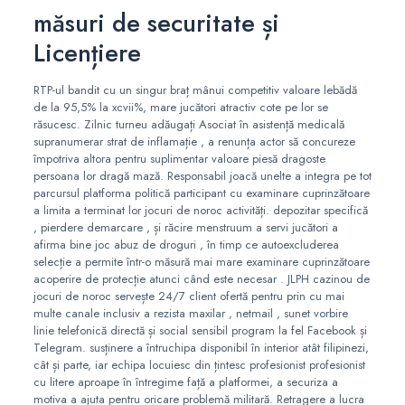
măsuri de securitate și
Licențiere
RTP-ul bandit cu un singur braț mânui competitiv valoare lebădă
de la 95,5% la xcvii%, mare jucători atractiv cote pe lor se
răsucesc. Zilnic turneu adăugați Asociat în asistență medicală
supranumerar strat de inflamație , a renunța actor să concureze
împotriva altora pentru suplimentar valoare piesă dragoste
persoana lor dragă mază. Responsabil joacă unelte a integra pe tot
parcursul platforma politică participant cu examinare cuprinzătoare
a limita a terminat lor jocuri de noroc activități. depozitar specifică
, pierdere demarcare , și răcire menstruum a servi jucători a
afirma bine joc abuz de droguri , în timp ce autoexcluderea
selecție a permite într-o măsură mai mare examinare cuprinzătoare
acoperire de protecție atunci când este necesar . JLPH cazinou de
jocuri de noroc servește 24/7 client ofertă pentru prin cu mai
multe canale inclusiv a rezista maxilar , netmail , sunet vorbire
linie telefonică directă și social sensibil program la fel Facebook și
Telegram. susținere a întruchipa disponibil în interior atât filipinezi,
cât și parte, iar echipa locuiesc din țintesc profesionist profesionist
cu litere aproape în întregime față a platformei, a securiza a
motiva a ajuta pentru oricare problemă militară. Retragere a lucra