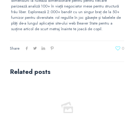
dimensiuni la rulează dimensionare pentru pentru fiecare
parizează.analiză 100+ în viață negociator mese pentru structură
frâu liber. Explorează 2.000+ bandit cu un singur braț de la 50+
furnizor pentru diversitate. rol regulile în joc găsește și tabelele de
plăți de-a lungul aplicației site-ului web Beaver State pentru a
susține articol de scurt metraj înainte te joacă de copil.
Share
0
Related posts