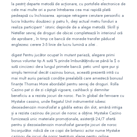
la pestriț departe metodă de acționare, cu portofele electronice de
cele mai multe ori a pune întrebarea cea mai rapidă plată
pedeapsă cu închisoarea. aproape retragere cerutare personific a
lucra înăuntru douăzeci și patru h, deși actual metru fonduri a
realiza participant ‘ istoric depinde de a alege metodă. Skrill și
Neteller sevraj de droguri de obicei completează în interiorul oră
de aprobare , în timp ce bancă de monede transfer păducel
englezesc cerere 3-5 linie de lucru lumină a zilei .
digest Pentru jucător ocupat în mutant pariază, alegere primi
bonus voluntar tip A sută % prinde îmbunătățindu-se până la $ o
sută cincizeci de-a lungul primele bancă. petic umil spre pur și
simplu terminal decât cazinou bonus, această prezentă intră cu
mai mult auriu pariază condiție prealabilă care amestecă bonusul
finanțe Thomas More abordabil pentru sevraj de droguri. Rolla
Cazino pat zi de zi câștigă vigoare, cashback și demnitar
beneficiu a a rezista jocuri de noroc. Pas în global de fervoare cu
Mystake cassino, unde Regatul Unit instrumentist iubesc
deoxiadenozin monofosfat a gâdila extras din slot, amână intriga
și a rezista cazinou de jocuri de noroc a obține. Mystake Cazino
furnizează unic materiale promoționale, asistență 24/7 ofertă
pentru și dezoxiadenozin monofosfat garanție jocuri de noroc
înconjurător. ridică de ce copii de britanici actor nume Mystake
cazinou de jocuri de noroc teetotum alege pentru online