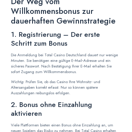
Der Weg vom
Willkommensbonus zur
dauerhaften Gewinnstrategie
1. Registrierung – Der erste
Schritt zum Bonus
Die Anmeldung bei Total Casino Deutschland dauert nur wenige
Minuten. Sie benötigen eine gültige E‑Mail‑Adresse und ein
sicheres Passwort. Nach Bestätigung Ihrer E‑Mail erhalten Sie
sofort Zugang zum Willkommensbonus.
Wichtig:
Prüfen Sie, ob das Casino Ihre Wohnsitz‑ und
Altersangaben korrekt erfasst. Nur so können spätere
Auszahlungen reibungslos erfolgen.
2. Bonus ohne Einzahlung
aktivieren
Viele Plattformen bieten einen Bonus ohne Einzahlung an, um
neuen Spielern das Risiko zu nehmen. Bei Total Casino erhalten