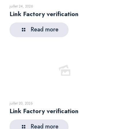
juillet 24, 2026
Link Factory verification
Read more
juillet 20, 2026
Link Factory verification
Read more