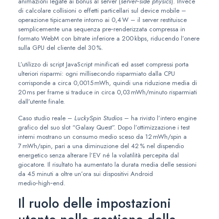
animazioni legate ai bonus al server (
server‑side physics
). Invece
di calcolare collisioni o effetti particellari sul device mobile –
operazione tipicamente intorno ai 0,4 W – il server restituisce
semplicemente una sequenza pre‑renderizzata compressa in
formato WebM con bitrate inferiore a 200 kbps, riducendo l’onere
sulla GPU del cliente del 30 %.
L’utilizzo di script JavaScript minificati ed asset compressi porta
ulteriori risparmi: ogni millisecondo risparmiato dalla CPU
corrisponde a circa 0,0015 mWh, quindi una riduzione media di
20 ms per frame si traduce in circa 0,03 mWh/minuto risparmiati
dall’utente finale.
Caso studio reale –
LuckySpin Studios
– ha rivisto l’intero engine
grafico del suo slot “Galaxy Quest”. Dopo l’ottimizzazione i test
interni mostrano un consumo medio sceso da 12 mWh/spin a
7 mWh/spin, pari a una diminuzione del 42 % nel dispendio
energetico senza alterare l’EV né la volatilità percepita dal
giocatore. Il risultato ha aumentato la durata media delle sessioni
da 45 minuti a oltre un’ora sui dispositivi Android
medio‑high‑end.
Il ruolo delle impostazioni