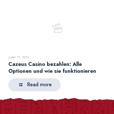
juillet 19, 2026
Cazeus Casino bezahlen: Alle
Optionen und wie sie funktionieren
Read more