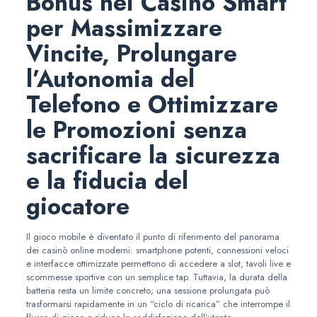
Bonus nei Casinò Smart
per Massimizzare
Vincite, Prolungare
l’Autonomia del
Telefono e Ottimizzare
le Promozioni senza
sacrificare la sicurezza
e la fiducia del
giocatore
Il gioco mobile è diventato il punto di riferimento del panorama
dei casinò online moderni: smartphone potenti, connessioni veloci
e interfacce ottimizzate permettono di accedere a slot, tavoli live e
scommesse sportive con un semplice tap. Tuttavia, la durata della
batteria resta un limite concreto; una sessione prolungata può
trasformarsi rapidamente in un “ciclo di ricarica” che interrompe il