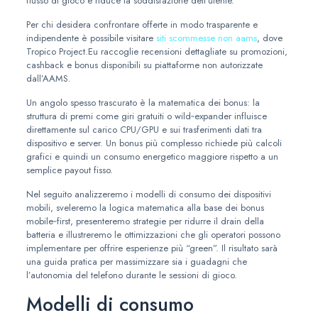
flusso di gioco e riduce la soddisfazione dell’utente.
Per chi desidera confrontare offerte in modo trasparente e
indipendente è possibile visitare
siti scommesse non aams
, dove
Tropico Project.Eu raccoglie recensioni dettagliate su promozioni,
cashback e bonus disponibili su piattaforme non autorizzate
dall’AAMS.
Un angolo spesso trascurato è la matematica dei bonus: la
struttura di premi come giri gratuiti o wild‑expander influisce
direttamente sul carico CPU/GPU e sui trasferimenti dati tra
dispositivo e server. Un bonus più complesso richiede più calcoli
grafici e quindi un consumo energetico maggiore rispetto a un
semplice payout fisso.
Nel seguito analizzeremo i modelli di consumo dei dispositivi
mobili, sveleremo la logica matematica alla base dei bonus
mobile‑first, presenteremo strategie per ridurre il drain della
batteria e illustreremo le ottimizzazioni che gli operatori possono
implementare per offrire esperienze più “green”. Il risultato sarà
una guida pratica per massimizzare sia i guadagni che
l’autonomia del telefono durante le sessioni di gioco.
Modelli di consumo