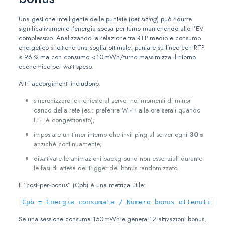
Una gestione intelligente delle puntate (
bet sizing
) può ridurre
significativamente l’energia spesa per turno mantenendo alto l’EV
complessivo. Analizzando la relazione tra RTP medio e consumo
energetico si ottiene una soglia ottimale: puntare su linee con RTP
≥ 96 % ma con consumo < 10 mWh/turno massimizza il ritorno
economico per watt speso.
Altri accorgimenti includono:
sincronizzare le richieste al server nei momenti di minor
carico della rete (es.: preferire Wi‑Fi alle ore serali quando
LTE è congestionato);
impostare un timer interno che invii ping al server ogni
30 s
anziché continuamente;
disattivare le animazioni background non essenziali durante
le fasi di attesa del trigger del bonus randomizzato.
Il “cost‑per‑bonus” (Cpb) è una metrica utile:
Cpb = Energia consumata / Numero bonus ottenuti
Se una sessione consuma 150 mWh e genera 12 attivazioni bonus,