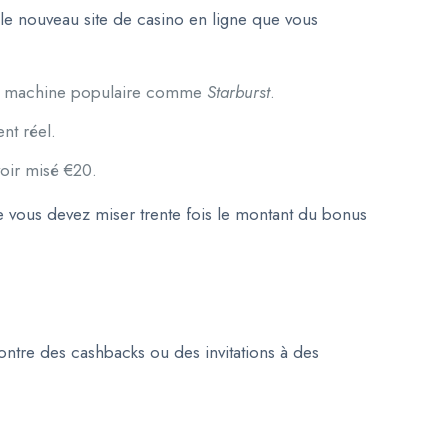
r le nouveau site de casino en ligne que vous
une machine populaire comme
Starburst
.
nt réel.
oir misé €20.
que vous devez miser trente fois le montant du bonus
tre des cashbacks ou des invitations à des