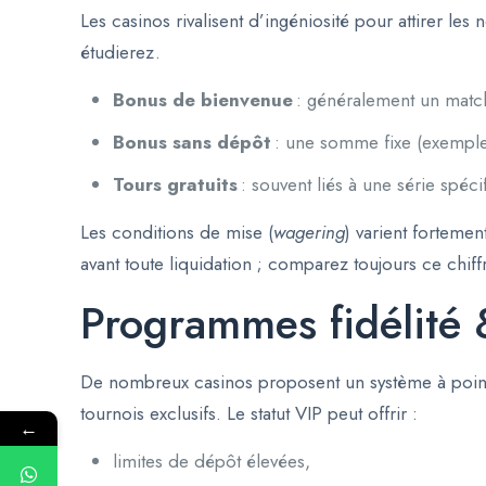
Les casinos rivalisent d’ingéniosité pour attirer le
étudierez.
Bonus de bienvenue
: généralement un matc
Bonus sans dépôt
: une somme fixe (exemple :
Tours gratuits
: souvent liés à une série spéc
Les conditions de mise (
wagering
) varient fortemen
avant toute liquidation ; comparez toujours ce chiffre
Programmes fidélité 
De nombreux casinos proposent un système à point
tournois exclusifs. Le statut VIP peut offrir :
←
limites de dépôt élevées,