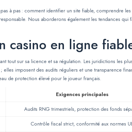
pas à pas : comment identifier un site fiable, comprendre les
responsable. Nous aborderons également les tendances qui faç
 casino en ligne fiabl
t tout sur sa licence et sa régulation. Les juridictions les p
 elles imposent des audits réguliers et une transparence finan
au de protection élevé pour le joueur français.
Exigences principales
Audits RNG trimestriels, protection des fonds sép
Contrôle fiscal strict, conformité aux normes U