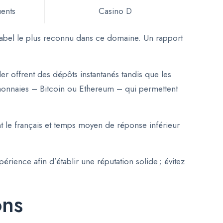
uents
Casino D
 label le plus reconnu dans ce domaine. Un rapport
er offrent des dépôts instantanés tandis que les
tomonnaies – Bitcoin ou Ethereum – qui permettent
uant le français et temps moyen de réponse inférieur
érience afin d’établir une réputation solide ; évitez
ons