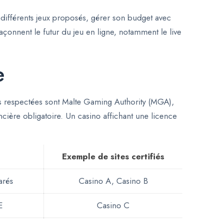
 différents jeux proposés, gérer son budget avec
onnent le futur du jeu en ligne, notamment le live
e
lus respectées sont Malte Gaming Authority (MGA),
cière obligatoire. Un casino affichant une licence
Exemple de sites certifiés
arés
Casino A, Casino B
E
Casino C