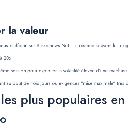
r la valeur
onus » affiché sur Basketnews.Net – il résume souvent les exig
 à 20x.
e session pour exploiter la volatilité élevée d’une machine 
nt au bout de trois jours ou exigences “mise maximale” très ba
les plus populaires en
éo