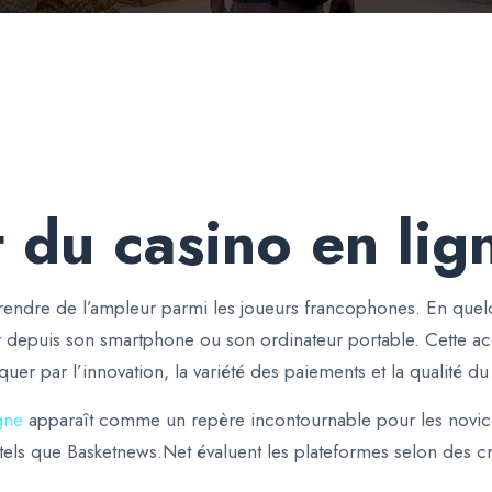
 du casino en lig
ndre de l’ampleur parmi les joueurs francophones. En quelque
r depuis son smartphone ou son ordinateur portable. Cette acc
 par l’innovation, la variété des paiements et la qualité du 
gne
apparaît comme un repère incontournable pour les novic
s tels que Basketnews.Net évaluent les plateformes selon des cr