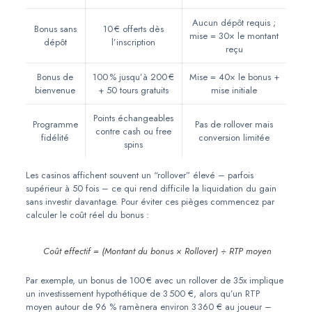
Aucun dépôt requis ;
Bonus sans
10 € offerts dès
mise = 30× le montant
dépôt
l’inscription
reçu
Bonus de
100 % jusqu’à 200 €
Mise = 40× le bonus +
bienvenue
+ 50 tours gratuits
mise initiale
Points échangeables
Programme
Pas de rollover mais
contre cash ou free
fidélité
conversion limitée
spins
Les casinos affichent souvent un “rollover” élevé – parfois
supérieur à 50 fois – ce qui rend difficile la liquidation du gain
sans investir davantage. Pour éviter ces pièges commencez par
calculer le coût réel du bonus :
Coût effectif = (Montant du bonus × Rollover) ÷ RTP moyen
Par exemple, un bonus de 100 € avec un rollover de 35x implique
un investissement hypothétique de 3 500 €, alors qu’un RTP
moyen autour de 96 % ramènera environ 3 360 € au joueur –