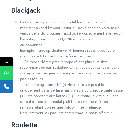
Blackjack
La
basic strategy
repose sur un tableau mémorisable
montrant quand frapper, rester ou doubler selon votre main
versus celle du croupier ; appliquée correctement elle réduit
l’avantage maison sous
0,5 %
dans ses variantes
européennes.
Exemple : face-up dealer=6 → toujours rester avec toute
main totale ≥12 car il risque fortement bustir.
←
– En mode démo gratuit proposé par plusieurs sites
recommandés par Basketnews.Net vous pouvez tester cette
stratégie sans risquer votre argent réel avant de passer aux
parties réelles.
– Le comptage simplifié (« Hi‑Lo ») reste possible
uniquement dans certains simulateurs où chaque carte basse
(+1) est opposée aux hautes (-1). En pratique virtuelle il sert
surtout d’exercice mental plutôt que comme méthode
rentable étant donné que l’algorithme mélange
fréquemment les paquets après chaque main officielle.
Roulette