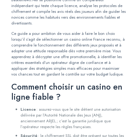
indépendant qui teste chaque licence, analyse les protocoles de
chiffrement et compile les avis réels des joueurs afin de guider les
novices comme les habitués vers des environnements fiables et
divertissants.
Ce guide a pour ambition de vous aider à faire le bon choix
lorsqu’il s’agit de sélectionner un casino online France reconnu, à
comprendre le fonctionnement des différents jeux proposés et à
adopter une attitude responsable dès votre première mise. Vous
apprendrez à décrypter une offre promotionnelle, à identifier les
critères essentiels d’un opérateur digne de confiance et à
appliquer des stratégies simples mais efficaces pour maximiser
vos chances tout en gardant le contrôle sur votre budget ludique.
Comment choisir un casino en
ligne fiable ?
Licence
: assurez‑vous que le site détient une autorisation
délivrée par l’Autorité Nationale des Jeux (ANJ),
anciennement ARJEL ; c’est la garantie juridique que
l’opérateur respecte les règles françaises.
Sécurité
: le chiffrement SSL doit être présent sur toutes les