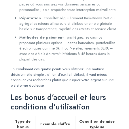
pages où vous saisissez vos données bancaires ou
personnelles ; cela empêche toute interception malveillante.
Réputation
: consultez régulièrement Basketnews.Net qui
agrège les retours utilisateurs et attribue une note globale
basée sur transparence, rapidité des retraits et service client.
Méthodes de paiement
: privilégiez les casinos
proposant plusieurs options – cartes bancaires, portefeuilles
électroniques comme Skrill ou Neteller, virements SEPA –
avec des délais de retrait inférieurs à 48 heures dans la
plupart des cas.
En combinant ces quatre points vous obtenez une matrice
décisionnelle simple : si l’un d’eux fait défaut, il vaut mieux
continuer vos recherches plutôt que risquer votre argent sur une
plateforme douteuse.
Les bonus d’accueil et leurs
conditions d’utilisation
Type de
Condition de mise
Exemple chiffré
bonus
typique