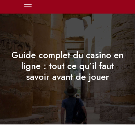
Guide complet du casino en
ligne : tout ce qu’il faut
savoir avant de jouer