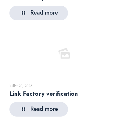
Read more
juillet 20, 2026
Link Factory verification
Read more