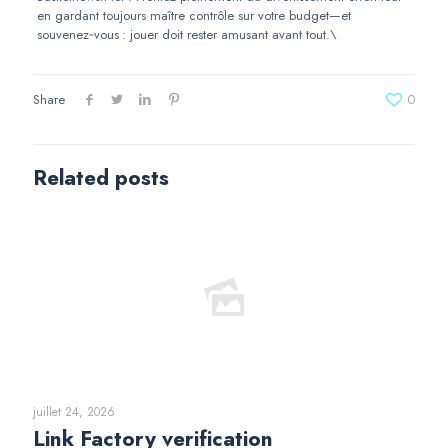
en gardant toujours maître contrôle sur votre budget—et
souvenez‑vous : jouer doit rester amusant avant tout.\
Share
0
Related posts
juillet 24, 2026
Link Factory verification