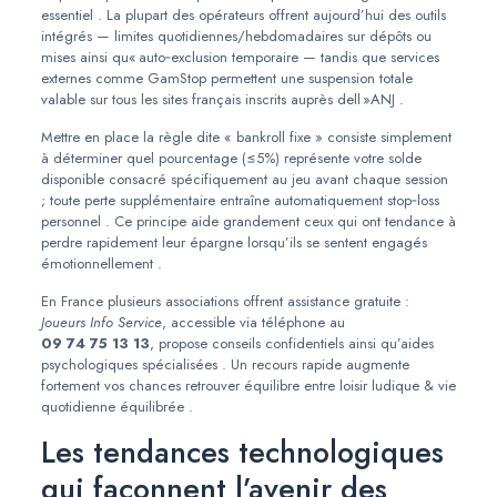
essentiel . La plupart des opérateurs offrent aujourd’hui des outils
intégrés — limites quotidiennes/hebdomadaires sur dépôts ou
mises ainsi qu« auto‑exclusion temporaire — tandis que services
externes comme GamStop permettent une suspension totale
valable sur tous les sites français inscrits auprès dell »ANJ .
Mettre en place la règle dite « bankroll fixe » consiste simplement
à déterminer quel pourcentage (≤5%) représente votre solde
disponible consacré spécifiquement au jeu avant chaque session
; toute perte supplémentaire entraîne automatiquement stop‑loss
personnel . Ce principe aide grandement ceux qui ont tendance à
perdre rapidement leur épargne lorsqu’ils se sentent engagés
émotionnellement .
En France plusieurs associations offrent assistance gratuite :
Joueurs Info Service
, accessible via téléphone au
09 74 75 13 13
, propose conseils confidentiels ainsi qu’aides
psychologiques spécialisées . Un recours rapide augmente
fortement vos chances retrouver équilibre entre loisir ludique & vie
quotidienne équilibrée .
Les tendances technologiques
qui façonnent l’avenir des