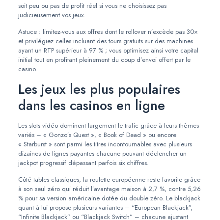
soit peu ou pas de profit réel si vous ne choisissez pas
judicieusement vos jeux.
Astuce : limitez-vous aux offres dont le rollover n’excède pas 30×
et privilégiez celles incluant des tours gratuits sur des machines
ayant un RTP supérieur à 97 % ; vous optimisez ainsi votre capital
initial tout en profitant pleinement du coup d’envoi offert par le
casino.
Les jeux les plus populaires
dans les casinos en ligne
Les slots vidéo dominent largement le trafic grâce à leurs thèmes
variés – « Gonzo’s Quest », « Book of Dead » ou encore
« Starburst » sont parmi les titres incontournables avec plusieurs
dizaines de lignes payantes chacune pouvant déclencher un
jackpot progressif dépassant parfois six chiffres.
Côté tables classiques, la roulette européenne reste favorite grâce
à son seul zéro qui réduit l’avantage maison à 2,7 %, contre 5,26
% pour sa version américaine dotée du double zéro. Le blackjack
quant à lui propose plusieurs variantes – “European Blackjack”,
“Infinite Blackjack” ou “Blackjack Switch” – chacune ajustant