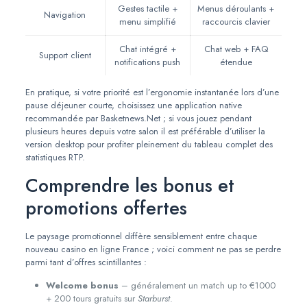
Gestes tactile +
Menus déroulants +
Navigation
menu simplifié
raccourcis clavier
Chat intégré +
Chat web + FAQ
Support client
notifications push
étendue
En pratique, si votre priorité est l’ergonomie instantanée lors d’une
pause déjeuner courte, choisissez une application native
recommandée par Basketnews.Net ; si vous jouez pendant
plusieurs heures depuis votre salon il est préférable d’utiliser la
version desktop pour profiter pleinement du tableau complet des
statistiques RTP.
Comprendre les bonus et
promotions offertes
Le paysage promotionnel diffère sensiblement entre chaque
nouveau casino en ligne France ; voici comment ne pas se perdre
parmi tant d’offres scintillantes :
Welcome bonus
– généralement un match up to €1000
+ 200 tours gratuits sur
Starburst
.