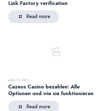
Link Factory verification
Read more
juillet 19, 2026
Cazeus Casino bezahlen: Alle
Optionen und wie sie funktionieren
Read more