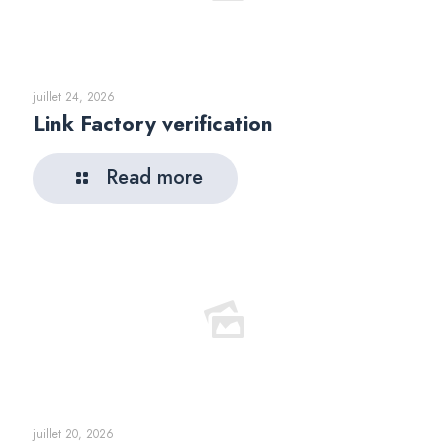
juillet 24, 2026
Link Factory verification
Read more
juillet 20, 2026