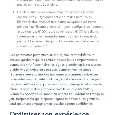
nouvelles mises dès atteinte.
Fonction auto‑block temporel activable après X pertes
consécutives – typiquement cinq mains perdues au
blackjack déclenchent une pause obligatoire de trente
minutes.\n>`Exemple concret` : Jean configure son compte
avec stop loss €100 ; après avoir perdu €100 lors d’une
soirée poker il voit immédiatement son accès suspendu
pendant trente minutes puis doit valider manuellement sa
volonté reconduire.*
Ces paramètres permettent ainsi aux joueurs impulsifs voire
anxieux garder toujours contrôle dessus leurs comportements
compulsifs.\n\nReconnaître les signes d’addiction & ressources
d’aide → Les indicateurs majeurs comprennent insomnie
récurrente liée aux sessions nocturnes prolongées , dépenses
croissantes malgré perte continue , irritabilité quand on ne peut
pas jouer.\nPour ceux qui sentent ces signaux apparaître il existe
plusieurs organisations francophones telles que SNAAPF+,
Gamblers Anonymous France ou encore La Fédération Française
Jeux Responsable qui proposent lignes téléphoniques gratuites
ainsi qu’un accompagnement psychologique confidentiel.
Optimiser son expérience