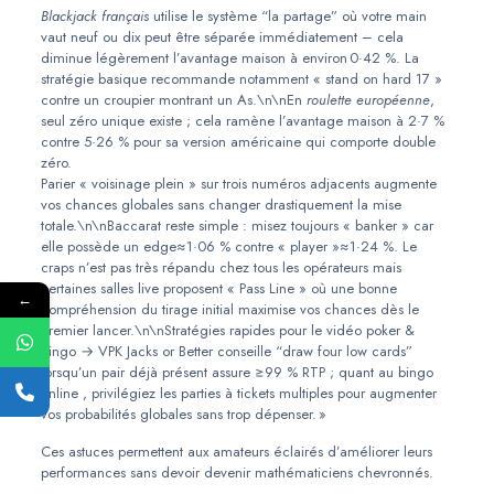
Blackjack français
utilise le système “la partage” où votre main
vaut neuf ou dix peut être séparée immédiatement – cela
diminue légèrement l’avantage maison à environ 0·42 %. La
stratégie basique recommande notamment « stand on hard 17 »
contre un croupier montrant un As.\n\nEn
roulette européenne
,
seul zéro unique existe ; cela ramène l’avantage maison à 2·7 %
contre 5·26 % pour sa version américaine qui comporte double
zéro.
Parier « voisinage plein » sur trois numéros adjacents augmente
vos chances globales sans changer drastiquement la mise
totale.\n\nBaccarat reste simple : misez toujours « banker » car
elle possède un edge≈1·06 % contre « player »≈1·24 %. Le
craps n’est pas très répandu chez tous les opérateurs mais
certaines salles live proposent « Pass Line » où une bonne
←
compréhension du tirage initial maximise vos chances dès le
premier lancer.\n\nStratégies rapides pour le vidéo poker &
bingo → VPK Jacks or Better conseille “draw four low cards”
lorsqu’un pair déjà présent assure ≥99 % RTP ; quant au bingo
online , privilégiez les parties à tickets multiples pour augmenter
vos probabilités globales sans trop dépenser. »
Ces astuces permettent aux amateurs éclairés d’améliorer leurs
performances sans devoir devenir mathématiciens chevronnés.