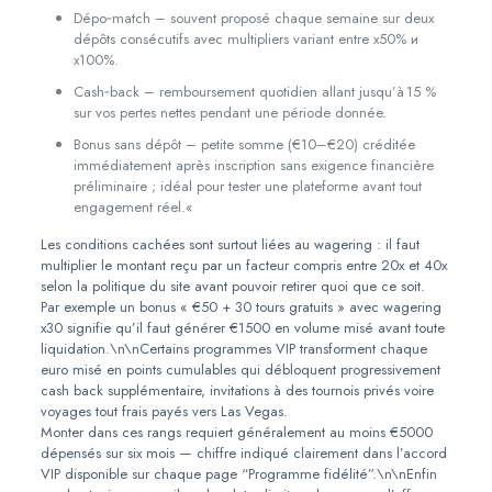
Dépo‑match – souvent proposé chaque semaine sur deux
dépôts consécutifs avec multipliers variant entre x50% и
x100%.
Cash‑back – remboursement quotidien allant jusqu’à 15 %
sur vos pertes nettes pendant une période donnée.
Bonus sans dépôt – petite somme (€10–€20) créditée
immédiatement après inscription sans exigence financière
préliminaire ; idéal pour tester une plateforme avant tout
engagement réel.«
Les conditions cachées sont surtout liées au wagering : il faut
multiplier le montant reçu par un facteur compris entre 20x et 40x
selon la politique du site avant pouvoir retirer quoi que ce soit.
Par exemple un bonus « €50 + 30 tours gratuits » avec wagering
x30 signifie qu’il faut générer €1500 en volume misé avant toute
liquidation.\n\nCertains programmes VIP transforment chaque
euro misé en points cumulables qui débloquent progressivement
cash back supplémentaire, invitations à des tournois privés voire
voyages tout frais payés vers Las Vegas.
Monter dans ces rangs requiert généralement au moins €5000
dépensés sur six mois — chiffre indiqué clairement dans l’accord
VIP disponible sur chaque page “Programme fidélité”.\n\nEnfin