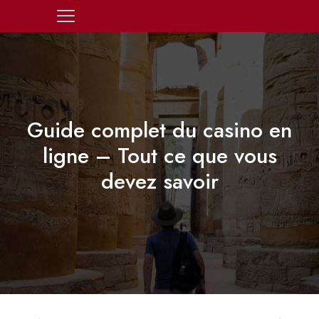
Guide complet du casino en
ligne – Tout ce que vous
devez savoir