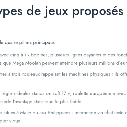
 types de jeux proposés
e quatre piliers principaux :
avec cinq à six bobines, plusieurs lignes payantes et des fonc
tels que Mega Moolah peuvent atteindre plusieurs millions d’eu
tres à trois rouleaux rappelant les machines physiques ; ils of
 règle « dealer stands on soft 17 », roulette européenne avec 
de l’avantage statistique le plus faible.
 situés à Malte ou aux Philippines ; interaction via chat text
ier virtuel.