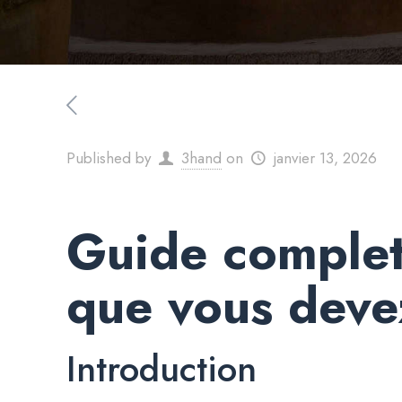
Published by
3hand
on
janvier 13, 2026
Guide complet
que vous deve
Introduction