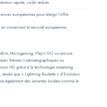
ention rapide, coûts réduits
ences européennes pour élargir l’offre
t en conservant la sécurité européenne.
 NetEnt, Microgaming, Play’n GO ou encore
déo avec thèmes cinématographiques ou
ersion HD grâce à la technologie streaming
, tandis que « Lightning Roulette » d’Evolution
opose également des variantes locales comme le