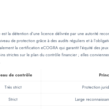
 est la détention d’une licence délivrée par une autorité re
iveau de protection grâce à des audits réguliers et à l’oblig
lement la certification eCOGRA qui garantit l’équité des jeux
 strictes sur le plan du contrôle financier ; elles conviennent
.
veau de contrôle
Prin
Très strict
Protection jurid
Strict
Large reconnaissan