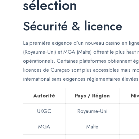
sélection
Sécurité & licence
La première exigence d’un nouveau casino en ligne
(Royaume‑Uni) et MGA (Malte) offrent le plus haut n
opérationnels. Certaines plateformes obtiennent éga
licences de Curaçao sont plus accessibles mais moins
international sans exigences réglementaires élevées
Autorité
Pays / Région
Ni
UKGC
Royaume‑Uni
MGA
Malte