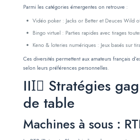
Parmi les catégories émergentes on retrouve :
Vidéo poker : Jacks or Better et Deuces Wild o
Bingo virtuel : Parties rapides avec tirages t
Keno & loteries numériques : Jeux basés sur tir
Ces diversités permettent aux amateurs français d’ex
selon leurs préférences personnelles.
III️⃣ Stratégies ga
de table
Machines à sous : RTP