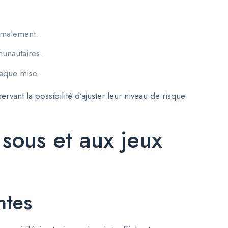
timalement.
munautaires.
haque mise.
rvant la possibilité d’ajuster leur niveau de risque
 sous et aux jeux
ntes