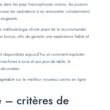
 dans les pays francophones voisins, les joueurs
pousse les opérateurs à se renouveler constamment,
 exigeants.
ne méthodologie stricte avant de la recommander
es bonus, afin de garantir une expérience fiable et
ont disponibles aujourd’hui et comment exploiter
achines à sous et aux jeux de table, le
 sécurisées.
 agréable sur le meilleur nouveau casino en ligne
e – critères de