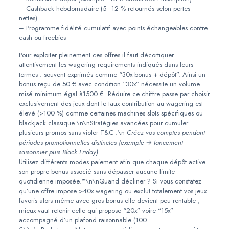
– Cashback hebdomadaire (5–12 % retournés selon pertes
nettes)
– Programme fidélité cumulatif avec points échangeables contre
cash ou freebies
Pour exploiter pleinement ces offres il faut décortiquer
attentivement les wagering requirements indiqués dans leurs
termes : souvent exprimés comme “30x bonus + dépôt”. Ainsi un
bonus reçu de 50 € avec condition “30x” nécessite un volume
misé minimum égal à​1500 €. Réduire ce chiffre passe par choisir
exclusivement des jeux dont le taux contribution au wagering est
élevé (>100 %) comme certaines machines slots spécifiques ou
blackjack classique.\n\nStratégies avancées pour cumuler
plusieurs promos sans violer T&C :\n
Créez vos comptes pendant
périodes promotionnelles distinctes (exemple → lancement
saisonnier puis Black Friday).
Utilisez différents modes paiement afin que chaque dépôt active
son propre bonus associé sans dépasser aucune limite
quotidienne imposée.*\n\nQuand décliner ? Si vous constatez
qu’une offre impose >40x wagering ou exclut totalement vos jeux
favoris alors même avec gros bonus elle devient peu rentable ;
mieux vaut retenir celle qui propose “20x” voire “15x”
accompagné d’un plafond raisonnable (
100