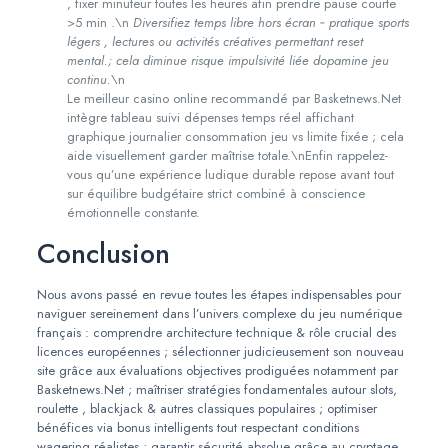
, fixer minuteur toutes les heures afin prendre pause courte
>5 min .\n
Diversifiez temps libre hors écran ‑ pratique sports
légers , lectures ou activités créatives permettant reset
mental.; cela diminue risque impulsivité liée dopamine jeu
continu.
\n
Le meilleur casino online recommandé par Basketnews.Net
intègre tableau suivi dépenses temps réel affichant
graphique journalier consommation jeu vs limite fixée ; cela
aide visuellement garder maîtrise totale.\nEnfin rappelez-
vous qu’une expérience ludique durable repose avant tout
sur équilibre budgétaire strict combiné à conscience
émotionnelle constante.
Conclusion
Nous avons passé en revue toutes les étapes indispensables pour
naviguer sereinement dans l’univers complexe du jeu numérique
français : comprendre architecture technique & rôle crucial des
licences européennes ; sélectionner judicieusement son nouveau
site grâce aux évaluations objectives prodiguées notamment par
Basketnews.Net ; maîtriser stratégies fondamentales autour slots,
roulette , blackjack & autres classiques populaires ; optimiser
bénéfices via bonus intelligents tout respectant conditions
wagering réalistes ; garantir sécurité absolue grâce au cryptage