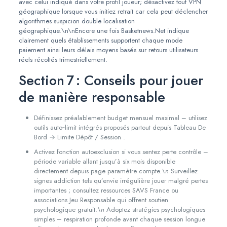
avec celui indiqué dans votre profil joueur; désactivez tout VPN
géographique lorsque vous initiez retrait car cela peut déclencher
algorithmes suspicion double localisation
géographique.\n\nEncore une fois Basketnews.Net indique
clairement quels établissements supportent chaque mode
paiement ainsi leurs délais moyens basés sur retours utilisateurs
réels récoltés trimestriellement.
Section 7 : Conseils pour jouer
de manière responsable
Définissez préalablement budget mensuel maximal ­– utilisez
outils auto‑limit intégrés proposés partout depuis Tableau De
Bord → Limite Dépôt / Session .
Activez fonction auto­exclusion si vous sentez perte contrôle ­–
période variable allant jusqu’à six mois disponible
directement depuis page paramètre compte.
\n
Surveillez
signes addiction tels qu’envie irrégulière jouer malgré pertes
importantes ; consultez ressources SAVS France ou
associations Jeu Responsable qui offrent soutien
psychologique gratuit.
\n
Adoptez stratégies psychologiques
simples ­– respiration profonde avant chaque session longue