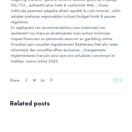
SSL/TLS , authentification forte & conformité AML ; choisir
méthode paiement adaptée alliant rapidité & coût minimal ; enfin
adopter pratiques responsables incluant budget limité & pauses
régulières.
En appliquant ces recommandations vous maximisez non
seulement vos chances divertissantes mais surtout minimisez
risques financiers ou personnels associés au gambling online.
N’oubliez pas consulter régulièrement Basketnews.Net afin rester
informé(e) des nouvelles offres exclusives , changements
réglementaires français ainsi que avis actualisés concernant le
meilleur casino online 2026.
Share
0
Related posts