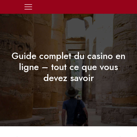
Guide complet du casino en
ligne – tout ce que vous
devez savoir