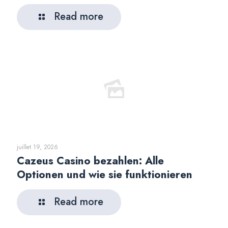
Read more
juillet 19, 2026
Cazeus Casino bezahlen: Alle
Optionen und wie sie funktionieren
Read more