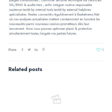
pièges conditionnels , confirmer sécurité technique via certificats
SSL/RNG & audits tiers , enfin intégrer routine responsable
soutenue tantôt by internal tools tantôt by external helplines
spécialisées​. Restez connectés régulièrement à Basketnews.Net
où nos analyses actualisées mettent constamment ​en lumière ​les
nouveautés parmi
nouveaux casinos
prometteurs dès leur
lancement.​ Ainsi vous pourrez optimiser plaisir & protection
simultanément toutau long​de vos parties futures.​
Share
0
Related posts