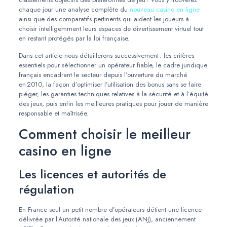
chaque jour une analyse complète du
nouveau casino en ligne
ainsi que des comparatifs pertinents qui aident les joueurs à
choisir intelligemment leurs espaces de divertissement virtuel tout
en restant protégés par la loi française.
Dans cet article nous détaillerons successivement : les critères
essentiels pour sélectionner un opérateur fiable, le cadre juridique
français encadrant le secteur depuis l’ouverture du marché
en 2010, la façon d’optimiser l’utilisation des bonus sans se faire
piéger, les garanties techniques relatives à la sécurité et à l’équité
des jeux, puis enfin les meilleures pratiques pour jouer de manière
responsable et maîtrisée.
Comment choisir le meilleur
casino en ligne
Les licences et autorités de
régulation
En France seul un petit nombre d’opérateurs détient une licence
délivrée par l’Autorité nationale des jeux (ANJ), anciennement