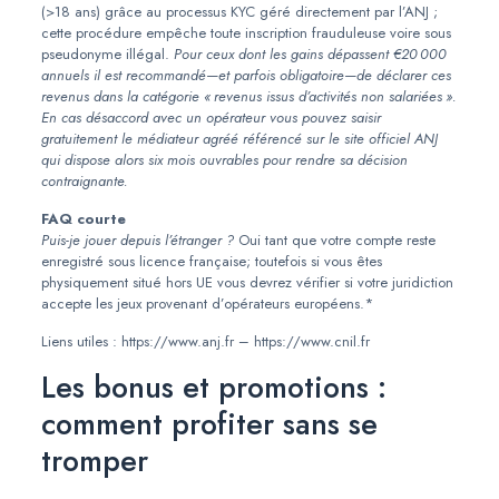
(>18 ans) grâce au processus KYC géré directement par l’ANJ ;
cette procédure empêche toute inscription frauduleuse voire sous
pseudonyme illégal.
Pour ceux dont les gains dépassent €20 000
annuels il est recommandé—et parfois obligatoire—de déclarer ces
revenus dans la catégorie « revenus issus d’activités non salariées ».
En cas désaccord avec un opérateur vous pouvez saisir
gratuitement le médiateur agréé référencé sur le site officiel ANJ
qui dispose alors six mois ouvrables pour rendre sa décision
contraignante.
FAQ courte
Puis-je jouer depuis l’étranger ?
Oui tant que votre compte reste
enregistré sous licence française; toutefois si vous êtes
physiquement situé hors UE vous devrez vérifier si votre juridiction
accepte les jeux provenant d’opérateurs européens.*
Liens utiles : https://www.anj.fr – https://www.cnil.fr
Les bonus et promotions :
comment profiter sans se
tromper