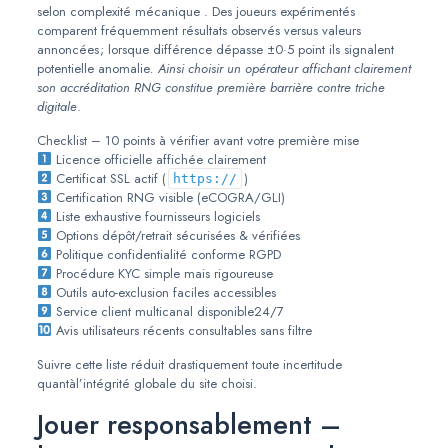
selon complexité mécanique . Des joueurs expérimentés
comparent fréquemment résultats observés versus valeurs
annoncées ; lorsque différence dépasse ±0·5 point ils signalent
potentielle anomalie
. Ainsi choisir un opérateur affichant clairement
son accréditation RNG constitue première barrière contre triche
digitale
.
Checklist – 10 points à vérifier avant votre première mise
Licence officielle affichée clairement
Certificat SSL actif (
)
https://
Certification RNG visible (eCOGRA/GLI)
Liste exhaustive fournisseurs logiciels
Options dépôt/retrait sécurisées & vérifiées
Politique confidentialité conforme RGPD
Procédure KYC simple mais rigoureuse
Outils auto-exclusion faciles accessibles
Service client multicanal disponible24/7
Avis utilisateurs récents consultables sans filtre
Suivre cette liste réduit drastiquement toute incertitude
quantàl’intégrité globale du site choisi.
Jouer responsablement –