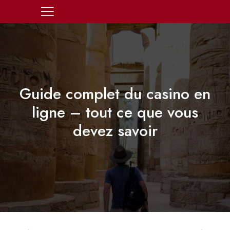
Guide complet du casino en
ligne – tout ce que vous
devez savoir