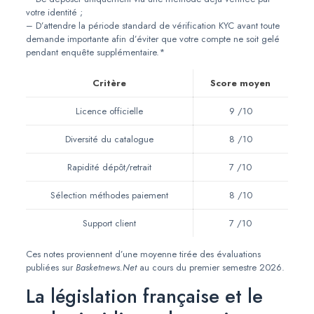
votre identité ;
– D’attendre la période standard de vérification KYC avant toute
demande importante afin d’éviter que votre compte ne soit gelé
pendant enquête supplémentaire.*
Critère
Score moyen
Licence officielle
9 /10
Diversité du catalogue
8 /10
Rapidité dépôt/retrait
7 /10
Sélection méthodes paiement
8 /10
Support client
7 /10
Ces notes proviennent d’une moyenne tirée des évaluations
publiées sur
Basketnews.Net
au cours du premier semestre 2026.
La législation française et le