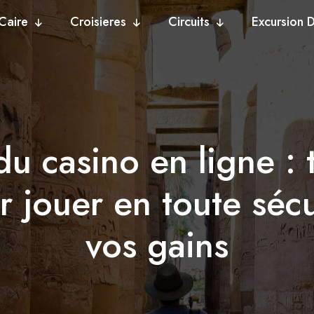
Caire
Croisieres
Circuits
Excursion 
u casino en ligne : 
r jouer en toute sécu
vos gains