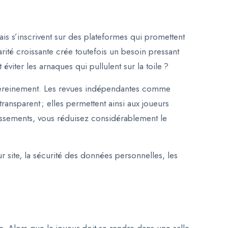
is s’inscrivent sur des plateformes qui promettent
rité croissante crée toutefois un besoin pressant
éviter les arnaques qui pullulent sur la toile ?
sereinement. Les revues indépendantes comme
transparent ; elles permettent ainsi aux joueurs
assements, vous réduisez considérablement le
ur site, la sécurité des données personnelles, les