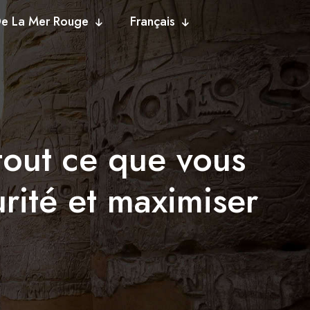
De La Mer Rouge
Français
tout ce que vous
rité et maximiser