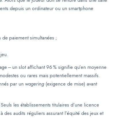
xe. Alors que le joueur doit se rendre dans une salle
ements depuis un ordinateur ou un smartphone
es de paiement simultanées ;
jeu.
ge – un slot affichant 96 % signifie qu’en moyenne
s modestes ou rares mais potentiellement massifs.
onnés par un
wagering
(exigence de mise) avant
 Seuls les établissements titulaires d’une licence
 des audits réguliers assurant l’équité des jeux et