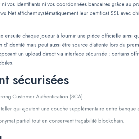
ter ni vos identifiants ni vos coordonnées bancaires grâce au
s.Net affichent systématiquement leur certificat SSL avec chi
suite chaque joueur à fournir une pièce officielle ainsi qu’u
 d’identité mais peut aussi être source d’attente lors du premie
posant un upload direct via interface sécurisée ; certains offr
obiles.
t sécurisées
Strong Customer Authentication (SCA) ;
Neteller qui ajoutent une couche supplémentaire entre banque et
mat partiel tout en conservant traçabilité blockchain.
g