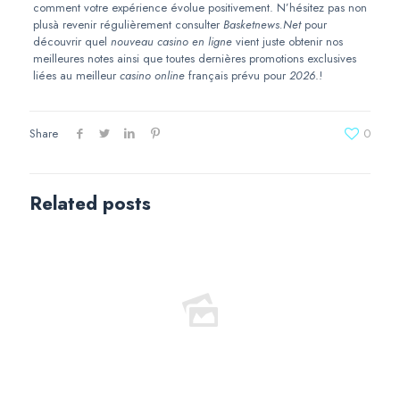
comment votre expérience évolue positivement.​ N’hésitez pas non
plusà revenir régulièrement consulter
Basketnews.Net
pour
découvrir quel
nouveau casino en ligne
vient juste obtenir nos
meilleures notes ainsi que toutes dernières promotions exclusives
liées au meilleur
casino online
français prévu pour
2026
.!
Share
0
Related posts