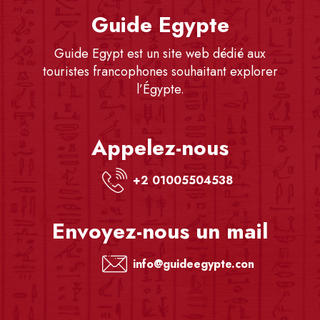
Guide Egypte
Guide Egypt est un site web dédié aux
touristes francophones souhaitant explorer
l’Égypte.
Appelez-nous
+2 01005504538
Envoyez-nous un mail
info@guideegypte.com