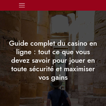
Guide complet du casino en
ligne : tout ce que vous
devez savoir pour jouer en
toute sécurité et maximiser
vos gains