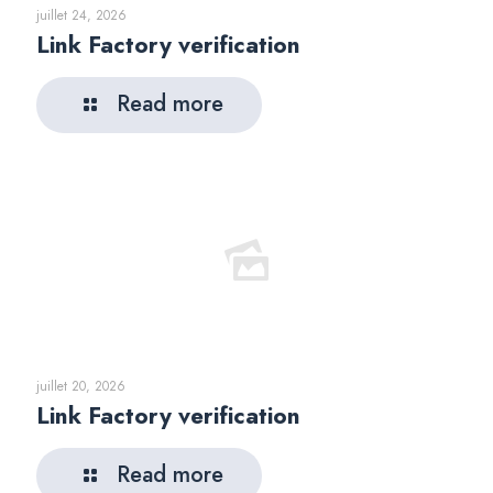
juillet 24, 2026
Link Factory verification
Read more
juillet 20, 2026
Link Factory verification
Read more