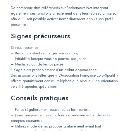
De nombreux sites référencés sur Basketnews.Net intègrent
également ces fonctions directement dans leur tableau utilisateur
afin qu’il soit possible activer immédiatement depuis son profil
personnel.
Signes précurseurs
Si vous ressentez :
– Besoin constant recharger son compte,
– Irritabilité lorsque vous ne pouvez pas jouer,
– Mentir autour du temps passé,
il s’agit alors probablement d’un début dépendance.
Des associations telles que « L’Association Française Loto‑Sportif »
offrent gratuitement conseil téléphonique ainsi qu’une orientation
vers thérapeutes spécialisés.
Conseils pratiques
– Faites régulièrement pause toutes les heures ;
– Jouez uniquement avec « fonds divertissement », distincts
comptes courants ;
– Utilisez mode démo proposé gratuitement avant tout