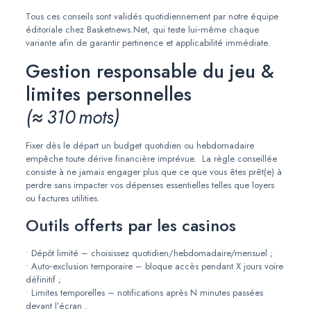
Tous ces conseils sont validés quotidiennement par notre équipe
éditoriale chez Basketnews.Net, qui teste lui‑même chaque
variante afin de garantir pertinence et applicabilité immédiate.
Gestion responsable du jeu &
limites personnelles
(≈ 310 mots)
Fixer dès le départ un budget quotidien ou hebdomadaire
empêche toute dérive financière imprévue. La règle conseillée
consiste à ne jamais engager plus que ce que vous êtes prêt(e) à
perdre sans impacter vos dépenses essentielles telles que loyers
ou factures utilities.
Outils offerts par les casinos
• Dépôt limité – choisissez quotidien/hebdomadaire/mensuel ;
• Auto‑exclusion temporaire – bloque accès pendant X jours voire
définitif ;
• Limites temporelles – notifications après N minutes passées
devant l’écran .