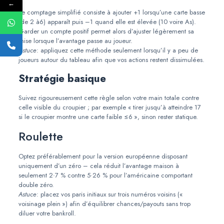
←
Le comptage simplifié consiste à ajouter +1 lorsqu’une carte basse
(de 2 à6) apparaît puis –1 quand elle est élevée (10 voire As).
Garder un compte positif permet alors d’ajuster légèrement sa
mise lorsque l’avantage passe au joueur.
Astuce
: appliquez cette méthode seulement lorsqu’il y a peu de
joueurs autour du tableau afin que vos actions restent dissimulées.
Stratégie basique
Suivez rigoureusement cette règle selon votre main totale contre
celle visible du croupier ; par exemple « tirer jusqu’à atteindre 17
si le croupier montre une carte faible ≤6 », sinon rester statique.
Roulette
Optez préférablement pour la version européenne disposant
uniquement d’un zéro – cela réduit l’avantage maison à
seulement 2·7 % contre 5·26 % pour l’américaine comportant
double zéro.
Astuce
: placez vos paris initiaux sur trois numéros voisins («
voisinage plein ») afin d’équilibrer chances/payouts sans trop
diluer votre bankroll.