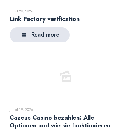
juillet 20, 2026
Link Factory verification
Read more
juillet 19, 2026
Cazeus Casino bezahlen: Alle
Optionen und wie sie funktionieren