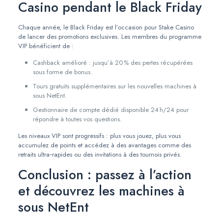
Casino pendant le Black Friday
Chaque année, le Black Friday est l’occasion pour Stake Casino
de lancer des promotions exclusives. Les membres du programme
VIP bénéficient de :
Cashback amélioré : jusqu’à 20 % des pertes récupérées
sous forme de bonus.
Tours gratuits supplémentaires sur les nouvelles machines à
sous NetEnt.
Gestionnaire de compte dédié disponible 24 h/24 pour
répondre à toutes vos questions.
Les niveaux VIP sont progressifs : plus vous jouez, plus vous
accumulez de points et accédez à des avantages comme des
retraits ultra‑rapides ou des invitations à des tournois privés.
Conclusion : passez à l’action
et découvrez les machines à
sous NetEnt