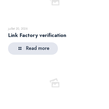
juillet 20, 2026
Link Factory verification
Read more