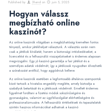
Published by
3hand
on
juin 5, 2025
Hogyan válassz
megbízható online
kaszinót?
Az online kaszinók világában a megbízhatóság kiemelten fontos
tényező, amikor játékhelyet választunk. A választás során nem
csak a játékok kínálatát, hanem a biztonsági intézkedéseket, a
licencelést és a felhasználói visszajelzéseket is érdemes alaposan
megvizsgálni. Egy jó kaszinó garantálja a fair játékot és a
személyes adatok védelmét, így a játékosok nyugodtan élvezhetik
a szórakozást anélkül, hogy aggódniuk kellene.
Az online kaszinók esetében a legfontosabb általános szempontok
közé tartozik a hivatalos engedély megléte, amely biztosítja a
szabályok betartását és a játékosok védelmét. Emellett érdemes
figyelmet fordítani a fizetési módok sokszínűségére és
gyorsaságára, valamint az ügyfélszolgálat elérhetőségére és
professzionalizmusára. A felhasználói értékelések és tapasztalatok
szintén hasznos információkat adhatnak a kaszinó