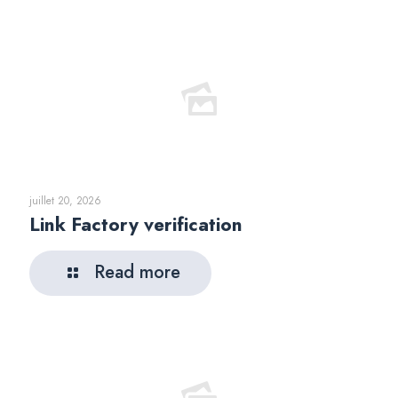
juillet 20, 2026
Link Factory verification
Read more