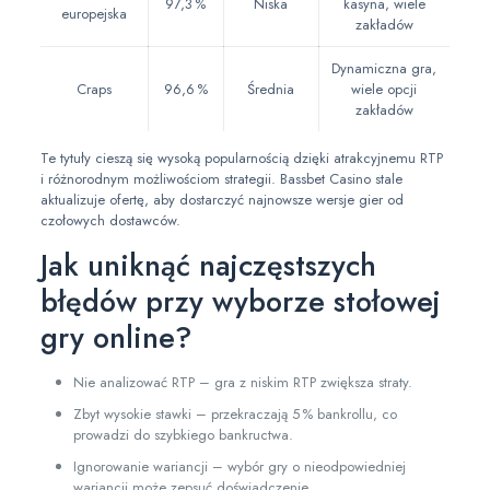
97,3 %
Niska
kasyna, wiele
europejska
zakładów
Dynamiczna gra,
Craps
96,6 %
Średnia
wiele opcji
zakładów
Te tytuły cieszą się wysoką popularnością dzięki atrakcyjnemu RTP
i różnorodnym możliwościom strategii. Bassbet Casino stale
aktualizuje ofertę, aby dostarczyć najnowsze wersje gier od
czołowych dostawców.
Jak uniknąć najczęstszych
błędów przy wyborze stołowej
gry online?
Nie analizować RTP – gra z niskim RTP zwiększa straty.
Zbyt wysokie stawki – przekraczają 5 % bankrollu, co
prowadzi do szybkiego bankructwa.
Ignorowanie wariancji – wybór gry o nieodpowiedniej
wariancji może zepsuć doświadczenie.