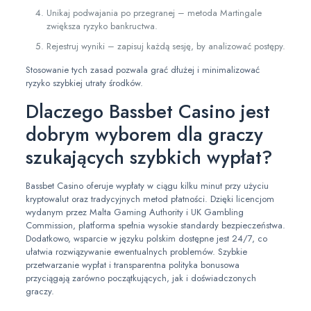
Unikaj podwajania po przegranej – metoda Martingale
zwiększa ryzyko bankructwa.
Rejestruj wyniki – zapisuj każdą sesję, by analizować postępy.
Stosowanie tych zasad pozwala grać dłużej i minimalizować
ryzyko szybkiej utraty środków.
Dlaczego Bassbet Casino jest
dobrym wyborem dla graczy
szukających szybkich wypłat?
Bassbet Casino oferuje wypłaty w ciągu kilku minut przy użyciu
kryptowalut oraz tradycyjnych metod płatności. Dzięki licencjom
wydanym przez Malta Gaming Authority i UK Gambling
Commission, platforma spełnia wysokie standardy bezpieczeństwa.
Dodatkowo, wsparcie w języku polskim dostępne jest 24/7, co
ułatwia rozwiązywanie ewentualnych problemów. Szybkie
przetwarzanie wypłat i transparentna polityka bonusowa
przyciągają zarówno początkujących, jak i doświadczonych
graczy.