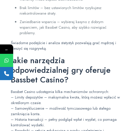
Brak limitów – bez ustawionych limitów ryzykujesz
niekontrolowane straty.
Zaniedbanie wsparcia – wybieraj kasyno z dobrym
wsparciem, jak Bassbet Casino, aby szybko rozwiązać
problemy.
Świadome podejście i analiza statystyk pozwalają grać mądrzej i
cieszyć się rozgrywką.
←
Jakie narzędzia
odpowiedzialnej gry oferuje
Bassbet Casino?
Bassbet Casino udostępnia kilka mechanizmów ochronnych:
– Limity depozytów – maksymalna kwota, którą możesz wpłacić w
określonym czasie.
– Samowykluczenie – możliwość tymczasowego lub stałego
zamknięcia konta.
– Historia transakcji – pełny podgląd wpłat i wypłat, co pomaga
kontrolować wydatki.
– Poradniki – sekcja edukacyjna o ryzyku uzależnienia i