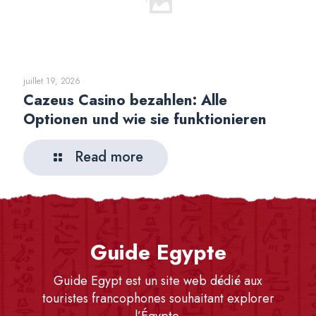
juillet 19, 2026
Cazeus Casino bezahlen: Alle
Optionen und wie sie funktionieren
Read more
Guide Egypte
Guide Egypt est un site web dédié aux
touristes francophones souhaitant explorer