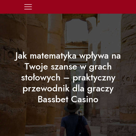
Jak matematyka wpływa na
Twoje szanse w grach
stołowych – praktyczny
przewodnik dla graczy
Bassbet Casino