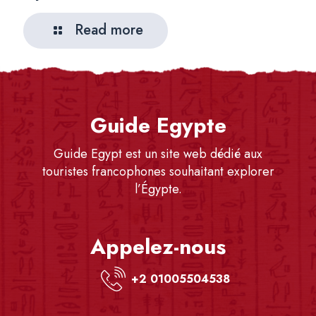
Read more
Guide Egypte
Guide Egypt est un site web dédié aux
touristes francophones souhaitant explorer
l’Égypte.
Appelez-nous
+2 01005504538