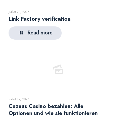
juillet 20, 2026
Link Factory verification
Read more
juillet 19, 2026
Cazeus Casino bezahlen: Alle
Optionen und wie sie funktionieren