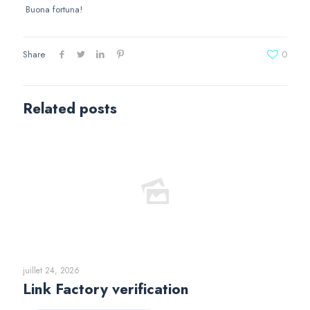
Buona fortuna!
Share
0
Related posts
juillet 24, 2026
Link Factory verification