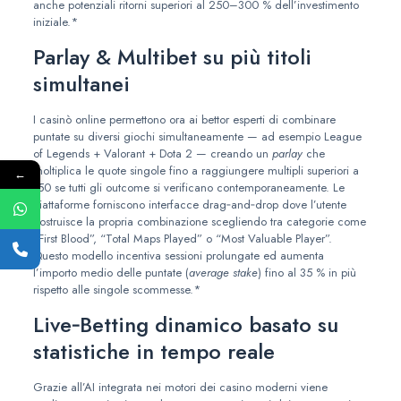
anche potenziali ritorni superiori al 250–300 % dell’investimento
iniziale.*
Parlay & Multibet su più titoli
simultanei
I casinò online permettono ora ai bettor esperti di combinare
puntate su diversi giochi simultaneamente — ad esempio League
of Legends + Valorant + Dota 2 — creando un
parlay
che
moltiplica le quote singole fino a raggiungere multipli superiori a
←
x50 se tutti gli outcome si verificano contemporaneamente. Le
piattaforme forniscono interfacce drag‑and‑drop dove l’utente
costruisce la propria combinazione scegliendo tra categorie come
“First Blood”, “Total Maps Played” o “Most Valuable Player”.
Questo modello incentiva sessioni prolungate ed aumenta
l’importo medio delle puntate (
average stake
) fino al 35 % in più
rispetto alle singole scommesse.*
Live‑Betting dinamico basato su
statistiche in tempo reale
Grazie all’AI integrata nei motori dei casino moderni viene