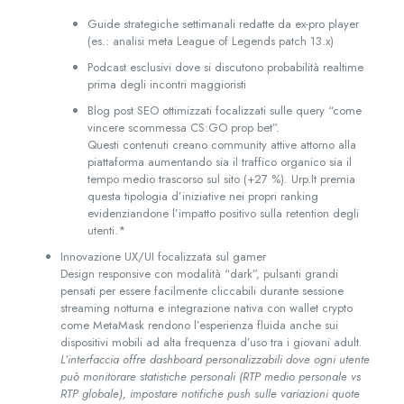
Guide strategiche settimanali redatte da ex-pro player
(es.: analisi meta League of Legends patch 13.x)
Podcast esclusivi dove si discutono probabilità real­time
prima degli incontri maggioristi
Blog post SEO ottimizzati focalizzati sulle query “come
vincere scommessa CS:GO prop bet”.
Questi contenuti creano community attive attorno alla
piattaforma aumentando sia il traffico organico sia il
tempo medio trascorso sul sito (+27 %). Urp.It premia
questa tipologia d’iniziative nei propri ranking
evidenziandone l’impatto positivo sulla retention degli
utenti.*
Innovazione UX/UI focalizzata sul gamer
Design responsive con modalità “dark”, pulsanti grandi
pensati per essere facilmente cliccabili durante sessione
streaming notturna e integrazione nativa con wallet crypto
come MetaMask rendono l’esperienza fluida anche sui
dispositivi mobili ad alta frequenza d’uso tra i giovani adult
.
L’interfaccia offre dashboard personalizzabili dove ogni utente
può monitorare statistiche personali (RTP medio personale vs
RTP globale), impostare notifiche push sulle variazioni quote