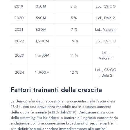
2019
350 M
3 %
LoL, CS:GO
2020
560 M
5 %
LoL, Dota 2
2021
820 M
7 %
LoL, Valorant
2022
1,200 M
9 %
LoL, CS:GO
LoL ,
2023
1 ,650 M
11 %
Valorant
LoL , CS:GO
2024
1 ,900 M
12 %
, Dota 2
Fattori trainanti della crescita
La demografia degli appassionati si concentra nella fascia d’età
18‑34, con una prevalenza maschile ma in costante aumento
della quota femminile (+13 % dal‑2019). L’adozione massiccia
dello
streaming live
ha ridotto le barriere all’ingresso consentendo
a chiunque con una connessione broadband di seguire partite in
alta definizione ed accedere immediatamente alle opzioni