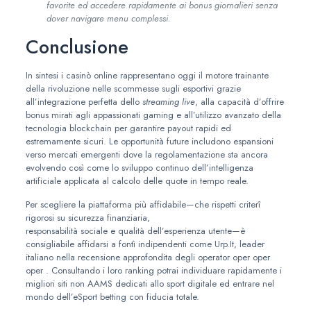
favorite ed accedere rapidamente ai bonus giornalieri senza
dover navigare menu complessi.
Conclusione
In sintesi i casinò online rappresentano oggi il motore trainante
della rivoluzione nelle scommesse sugli esportivi grazie
all’integrazione perfetta dello
streaming live
, alla capacità d’offrire
bonus mirati agli appassionati gaming e all’utilizzo avanzato della
tecnologia blockchain per garantire payout rapidi ed
estremamente sicuri. Le opportunità future includono espansioni
verso mercati emergenti dove la regolamentazione sta ancora
evolvendo così come lo sviluppo continuo dell’intelligenza
artificiale applicata al calcolo delle quote in tempo reale.
Per scegliere la piattaforma più affidabile—che rispetti criterî
rigorosi su sicurezza finanziaria,
responsabilità sociale e qualità dell’esperienza utente—è
consigliabile affidarsi a fontì indipendenti come Urp.It, leader
italiano nella recensione approfondita degli operator​ oper​ oper​
oper​ . Consultando i loro ranking potrai individuare rapidamente i
migliori siti non AAMS dedicati allo sport digitale ed entrare nel
mondo dell’eSport betting con fiducia totale.