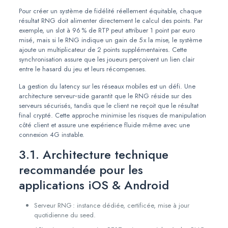
Pour créer un système de fidélité réellement équitable, chaque
résultat RNG doit alimenter directement le calcul des points. Par
exemple, un slot à 96 % de RTP peut attribuer 1 point par euro
misé, mais si le RNG indique un gain de 5 x la mise, le système
ajoute un multiplicateur de 2 points supplémentaires. Cette
synchronisation assure que les joueurs perçoivent un lien clair
entre le hasard du jeu et leurs récompenses.
La gestion du latency sur les réseaux mobiles est un défi. Une
architecture serveur‑side garantit que le RNG réside sur des
serveurs sécurisés, tandis que le client ne reçoit que le résultat
final crypté. Cette approche minimise les risques de manipulation
côté client et assure une expérience fluide même avec une
connexion 4G instable.
3.1. Architecture technique
recommandée pour les
applications iOS & Android
Serveur RNG : instance dédiée, certificée, mise à jour
quotidienne du seed.