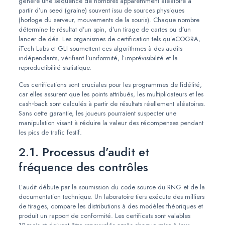
génère une séquence de nombres apparemment aléatoire à
partir d’un seed (graine) souvent issu de sources physiques
(horloge du serveur, mouvements de la souris). Chaque nombre
détermine le résultat d’un spin, d’un tirage de cartes ou d’un
lancer de dés. Les organismes de certification tels qu’eCOGRA,
iTech Labs et GLI soumettent ces algorithmes à des audits
indépendants, vérifiant l’uniformité, l’imprévisibilité et la
reproductibilité statistique.
Ces certifications sont cruciales pour les programmes de fidélité,
car elles assurent que les points attribués, les multiplicateurs et les
cash‑back sont calculés à partir de résultats réellement aléatoires.
Sans cette garantie, les joueurs pourraient suspecter une
manipulation visant à réduire la valeur des récompenses pendant
les pics de trafic festif.
2.1. Processus d’audit et
fréquence des contrôles
L’audit débute par la soumission du code source du RNG et de la
documentation technique. Un laboratoire tiers exécute des milliers
de tirages, compare les distributions à des modèles théoriques et
produit un rapport de conformité. Les certificats sont valables