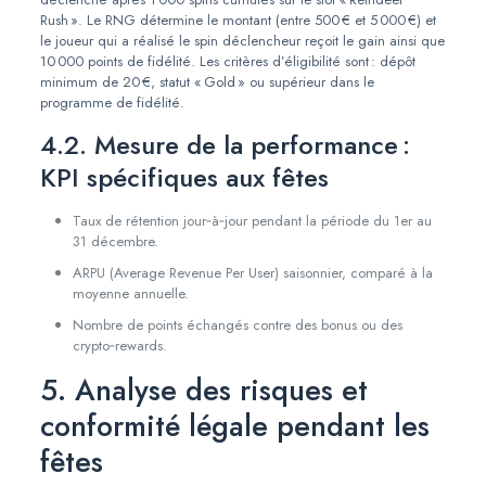
Rush ». Le RNG détermine le montant (entre 500 € et 5 000 €) et
le joueur qui a réalisé le spin déclencheur reçoit le gain ainsi que
10 000 points de fidélité. Les critères d’éligibilité sont : dépôt
minimum de 20 €, statut « Gold » ou supérieur dans le
programme de fidélité.
4.2. Mesure de la performance :
KPI spécifiques aux fêtes
Taux de rétention jour‑à‑jour pendant la période du 1er au
31 décembre.
ARPU (Average Revenue Per User) saisonnier, comparé à la
moyenne annuelle.
Nombre de points échangés contre des bonus ou des
crypto‑rewards.
5. Analyse des risques et
conformité légale pendant les
fêtes