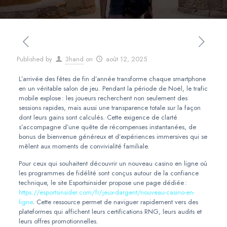
Published by
3hand
on
août 12, 2025
L’arrivée des fêtes de fin d’année transforme chaque smartphone
en un véritable salon de jeu. Pendant la période de Noël, le trafic
mobile explose : les joueurs recherchent non seulement des
sessions rapides, mais aussi une transparence totale sur la façon
dont leurs gains sont calculés. Cette exigence de clarté
s’accompagne d’une quête de récompenses instantanées, de
bonus de bienvenue généreux et d’expériences immersives qui se
mêlent aux moments de convivialité familiale.
Pour ceux qui souhaitent découvrir un nouveau casino en ligne où
les programmes de fidélité sont conçus autour de la confiance
technique, le site Esportsinsider propose une page dédiée :
https://esportsinsider.com/fr/jeux-dargent/nouveau-casino-en-
ligne
. Cette ressource permet de naviguer rapidement vers des
plateformes qui affichent leurs certifications RNG, leurs audits et
leurs offres promotionnelles.