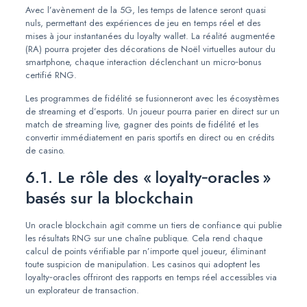
Avec l’avènement de la 5G, les temps de latence seront quasi
nuls, permettant des expériences de jeu en temps réel et des
mises à jour instantanées du loyalty wallet. La réalité augmentée
(RA) pourra projeter des décorations de Noël virtuelles autour du
smartphone, chaque interaction déclenchant un micro‑bonus
certifié RNG.
Les programmes de fidélité se fusionneront avec les écosystèmes
de streaming et d’esports. Un joueur pourra parier en direct sur un
match de streaming live, gagner des points de fidélité et les
convertir immédiatement en paris sportifs en direct ou en crédits
de casino.
6.1. Le rôle des « loyalty‑oracles »
basés sur la blockchain
Un oracle blockchain agit comme un tiers de confiance qui publie
les résultats RNG sur une chaîne publique. Cela rend chaque
calcul de points vérifiable par n’importe quel joueur, éliminant
toute suspicion de manipulation. Les casinos qui adoptent les
loyalty‑oracles offriront des rapports en temps réel accessibles via
un explorateur de transaction.