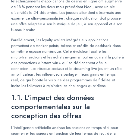
téléchargements d’applications de casino en ligne ont augmenté
de 18 % pendant les deux mois précédant Noël, avec un pic
d’activités le 24 décembre. Les joueurs attendent désormais une
expérience ultra‑personnalisée : chaque notification doit proposer
une offre adaptée à son historique de jeu, à son appareil et à son
fuseau horaire.
Parallèlement, les loyalty wallets intégrés aux applications
permettent de stocker points, tokens et crédits de cashback dans
un même espace numérique. Cette évolution facilite les
micro‑transactions et les achats in‑game, tout en ouvrant la porte à
des promotions « instant win » qui se déclenchent dès la
connexion. Les réseaux sociaux et le streaming live jouent un rôle
amplificateur : les influenceurs partagent leurs gains en temps
réel, ce qui booste la visibilité des programmes de fidélité et
incite les followers à rejoindre les challenges quotidiens.
1.1. L’impact des données
comportementales sur la
conception des offres
L’intelligence artificielle analyse les sessions en temps réel pour
segmenter les joueurs en fonction de leur temps de jeu, de la