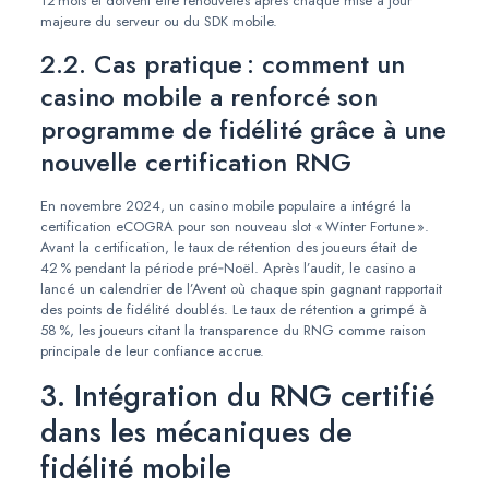
12 mois et doivent être renouvelés après chaque mise à jour
majeure du serveur ou du SDK mobile.
2.2. Cas pratique : comment un
casino mobile a renforcé son
programme de fidélité grâce à une
nouvelle certification RNG
En novembre 2024, un casino mobile populaire a intégré la
certification eCOGRA pour son nouveau slot « Winter Fortune ».
Avant la certification, le taux de rétention des joueurs était de
42 % pendant la période pré‑Noël. Après l’audit, le casino a
lancé un calendrier de l’Avent où chaque spin gagnant rapportait
des points de fidélité doublés. Le taux de rétention a grimpé à
58 %, les joueurs citant la transparence du RNG comme raison
principale de leur confiance accrue.
3. Intégration du RNG certifié
dans les mécaniques de
fidélité mobile