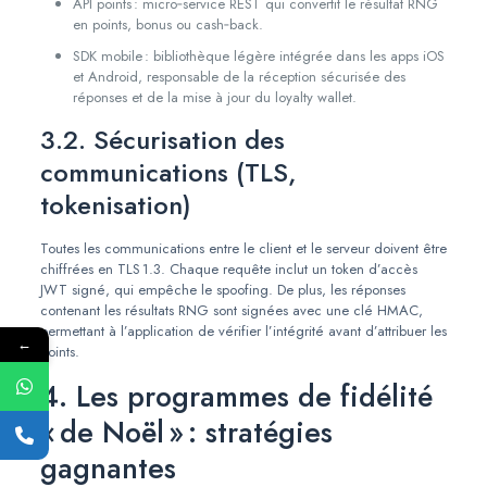
API points : micro‑service REST qui convertit le résultat RNG
en points, bonus ou cash‑back.
SDK mobile : bibliothèque légère intégrée dans les apps iOS
et Android, responsable de la réception sécurisée des
réponses et de la mise à jour du loyalty wallet.
3.2. Sécurisation des
communications (TLS,
tokenisation)
Toutes les communications entre le client et le serveur doivent être
chiffrées en TLS 1.3. Chaque requête inclut un token d’accès
JWT signé, qui empêche le spoofing. De plus, les réponses
contenant les résultats RNG sont signées avec une clé HMAC,
permettant à l’application de vérifier l’intégrité avant d’attribuer les
←
points.
4. Les programmes de fidélité
« de Noël » : stratégies
gagnantes