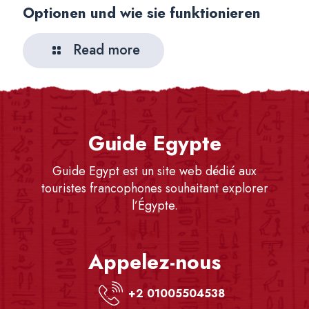
Optionen und wie sie funktionieren
Read more
Guide Egypte
Guide Egypt est un site web dédié aux
touristes francophones souhaitant explorer
l’Égypte.
Appelez-nous
+2 01005504538