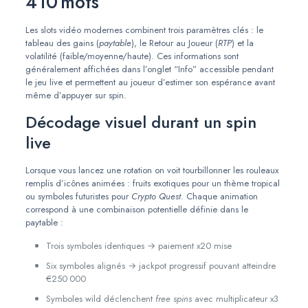
410 mots
Les slots vidéo modernes combinent trois paramètres clés : le
tableau des gains (
paytable
), le Retour au Joueur (
RTP
) et la
volatilité (faible/moyenne/haute). Ces informations sont
généralement affichées dans l’onglet “Info” accessible pendant
le jeu live et permettent au joueur d’estimer son espérance avant
même d’appuyer sur spin.
Décodage visuel durant un spin
live
Lorsque vous lancez une rotation on voit tourbillonner les rouleaux
remplis d’icônes animées : fruits exotiques pour un thème tropical
ou symboles futuristes pour
Crypto Quest
. Chaque animation
correspond à une combinaison potentielle définie dans le
paytable :
Trois symboles identiques → paiement x20 mise
Six symboles alignés → jackpot progressif pouvant atteindre
€250 000
Symboles wild déclenchent
free spins
avec multiplicateur x3