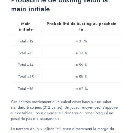
main initiale
Main
Probabilité de busting au prochain
initiale
tir
Total =12
≈ 31 %
Total =13
≈ 39 %
Total =14
≈ 56 %
Total =15
≈ 58 %
Total =16
≈ 62 %
Ces chiffres proviennent d’un calcul exact basé sur un sabot
standard à six jeux (312 cartes). Un joueur moyen peut s’appuyer
sur ce tableau pour décider s’il doit tirer ou rester lorsqu’il ne
possède pas d’« assurance ».
Le nombre de jeux utilisés influence directement la marge du