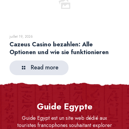
juillet 19, 2026
Cazeus Casino bezahlen: Alle
Optionen und wie sie funktionieren
Read more
Guide Egypte
Guide Egypt est un site web dédié aux
touristes francophones souhaitant explorer