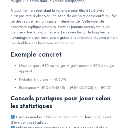
rouges /37 cases dans la version européenne).
À court terme cependant la variance peut être très élevée : il
n’est pas rare d’observer une série de dix noirs consécutifs qui fait
perdre rapidement un capital même solide. Cette volatilité
apparente explique pourquoi certains joueurs perçoivent le jeu
comme « tiré à pile ou face ». En revanche sur le long terme
l’avantage maison reste stable grâce à la présence du zéro simple
(ou double dans la version américaine).
Exemple concret
Mise unique : €10 sur rouge → gain potentiel €10 si rouge
apparaît
Probabilité victoire ≈ 48,65 %
Espérance = (€10 ×0,4865) – (€10 ×0,5135) ≈ –€0,27
Conseils pratiques pour jouer selon
les statistiques
Fixez un nombre cible de tours (minimum deux mille) avant
d’évaluer vos résultats ;
Utilisez une mise proportionnelle à votre bankroll (règle du