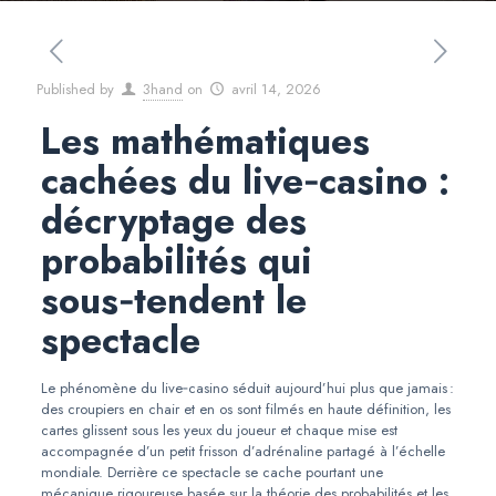
Published by
3hand
on
avril 14, 2026
Les mathématiques
cachées du live‑casino :
décryptage des
probabilités qui
sous‑tendent le
spectacle
Le phénomène du live‑casino séduit aujourd’hui plus que jamais :
des croupiers en chair et en os sont filmés en haute définition, les
cartes glissent sous les yeux du joueur et chaque mise est
accompagnée d’un petit frisson d’adrénaline partagé à l’échelle
mondiale. Derrière ce spectacle se cache pourtant une
mécanique rigoureuse basée sur la théorie des probabilités et les