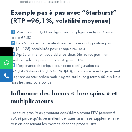
pendant toute la session bonus
Exemple pas à pas avec “Starburst”
(RTP =96,1 %, volatilité moyenne)
Vous misez €0,50 par ligne sur cinq lignes actives → mise
totale €2,50
Le RNG sélectionne aléatoirement une configuration parmi
(5^{3}=125) possibilités pour chaque rouleau
←
Après animation vous obtenez deux étoiles rouges + un
symbole wild → paiement x15 ⇒ gain €37­5
L’espérance théorique pour cette configuration est
(96{,!}1\%\times €2{,!}50≈€2{,!}40), donc vous êtes légèrement
gagnant ce tour précis mais négatif sur le long terme dû aux frais
fixes liés aux tours bonus
Influence des bonus « free spins » et
multiplicateurs
Les tours gratuits augmentent considérablement l’EV (
expected
value
) parce qu’ils permettent de jouer sans mise supplémentaire
tout en conservant les mêmes chances probabilistes :