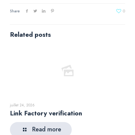
Share
0
Related posts
juillet 24, 2026
Link Factory verification
Read more