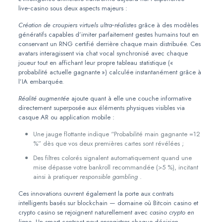
live‑casino sous deux aspects majeurs :
Création de croupiers virtuels ultra‑réalistes
grâce à des modèles
génératifs capables d’imiter parfaitement gestes humains tout en
conservant un RNG certifié derrière chaque main distribuée. Ces
avatars interagissent via chat vocal synchronisé avec chaque
joueur tout en affichant leur propre tableau statistique («
probabilité actuelle gagnante ») calculée instantanément grâce à
l’IA embarquée.
Réalité augmentée
ajoute quant à elle une couche informative
directement superposée aux éléments physiques visibles via
casque AR ou application mobile :
Une jauge flottante indique “Probabilité main gagnante =12
%” dès que vos deux premières cartes sont révélées ;
Des filtres colorés signalent automatiquement quand une
mise dépasse votre bankroll recommandée (>​5 %), incitant
ainsi à pratiquer
responsible gambling
.
Ces innovations ouvrent également la porte aux contrats
intelligents basés sur blockchain — domaine où Bitcoin casino et
crypto casino se rejoignent naturellement avec
casino crypto en
ligne
. Un smart contract peut enregistrer chaque décision