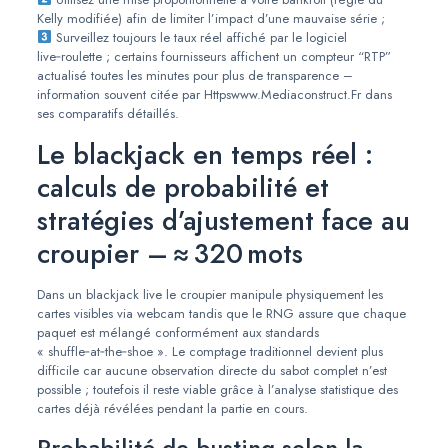
Kelly modifiée) afin de limiter l’impact d’une mauvaise série ;
Surveillez toujours le taux réel affiché par le logiciel
live‑roulette ; certains fournisseurs affichent un compteur “RTP”
actualisé toutes les minutes pour plus de transparence –
information souvent citée par Httpswww.Mediaconstruct.Fr dans
ses comparatifs détaillés.
Le blackjack en temps réel :
calculs de probabilité et
stratégies d’ajustement face au
croupier – ≈ 320 mots
Dans un blackjack live le croupier manipule physiquement les
cartes visibles via webcam tandis que le RNG assure que chaque
paquet est mélangé conformément aux standards
« shuffle‑at‑the‑shoe ». Le comptage traditionnel devient plus
difficile car aucune observation directe du sabot complet n’est
possible ; toutefois il reste viable grâce à l’analyse statistique des
cartes déjà révélées pendant la partie en cours.
Probabilité de busting selon la