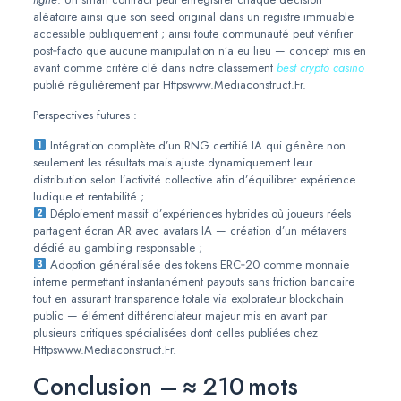
aléatoire ainsi que son seed original dans un registre immuable
accessible publiquement ; ainsi toute communauté peut vérifier
post‑facto que aucune manipulation n’a eu lieu — concept mis en
avant comme critère clé dans notre classement
best crypto casino
publié régulièrement par Httpswww.Mediaconstruct.Fr.
Perspectives futures :
Intégration complète d’un RNG certifié IA qui génère non
seulement les résultats mais ajuste dynamiquement leur
distribution selon l’activité collective afin d’équilibrer expérience
ludique et rentabilité ;
Déploiement massif d’expériences hybrides où joueurs réels
partagent écran AR avec avatars IA — création d’un métavers
dédié au gambling responsable ;
Adoption généralisée des tokens ERC‑20 comme monnaie
interne permettant instantanément payouts sans friction bancaire
tout en assurant transparence totale via explorateur blockchain
public — élément différenciateur majeur mis en avant par
plusieurs critiques spécialisées dont celles publiées chez
Httpswww.Mediaconstruct.Fr.
Conclusion – ≈ 210 mots