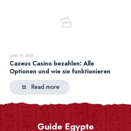
juillet 19, 2026
Cazeus Casino bezahlen: Alle
Optionen und wie sie funktionieren
Read more
Guide Egypte