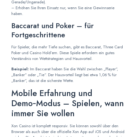
Gerade/Ungerade).
– Erhöhen Sie Ihren Einsatz nur, wenn Sie eine Gewinnserie
haben.
Baccarat und Poker – für
Fortgeschrittene
Für Spieler, die mehr Tiefe suchen, gibt es Baccarat, Three Card
Poker und Casino Hold’em. Diese Spiele erfordern ein gutes
Verständnis von Wettstrategien und Hausvorteil.
Beispiel:
Im Baccarat haben Sie die Wahl zwischen „Player“,
„Banker“ oder „Tie“. Der Hausvorteil liegt bei etwa 1,06 % für
„Banker“, das ist die sicherste Wette.
Mobile Erfahrung und
Demo‑Modus – Spielen, wann
immer Sie wollen
Xon Casino ist komplett responsiv. Sie können sowohl über den
Browser als auch über die offizielle Xon App auf iOS und Android