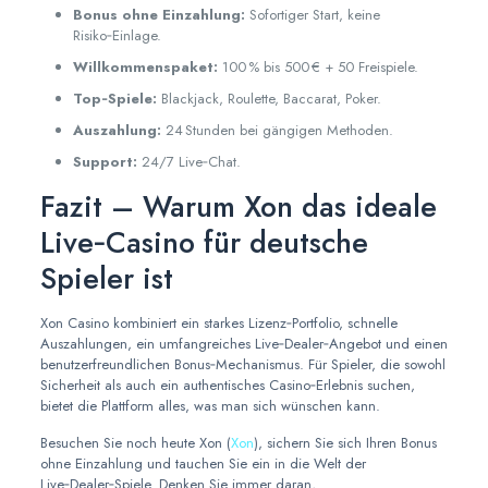
Bonus ohne Einzahlung:
Sofortiger Start, keine
Risiko‑Einlage.
Willkommenspaket:
100 % bis 500 € + 50 Freispiele.
Top‑Spiele:
Blackjack, Roulette, Baccarat, Poker.
Auszahlung:
24 Stunden bei gängigen Methoden.
Support:
24/7 Live‑Chat.
Fazit – Warum Xon das ideale
Live‑Casino für deutsche
Spieler ist
Xon Casino kombiniert ein starkes Lizenz‑Portfolio, schnelle
Auszahlungen, ein umfangreiches Live‑Dealer‑Angebot und einen
benutzerfreundlichen Bonus‑Mechanismus. Für Spieler, die sowohl
Sicherheit als auch ein authentisches Casino‑Erlebnis suchen,
bietet die Plattform alles, was man sich wünschen kann.
Besuchen Sie noch heute Xon (
Xon
), sichern Sie sich Ihren Bonus
ohne Einzahlung und tauchen Sie ein in die Welt der
Live‑Dealer‑Spiele. Denken Sie immer daran,