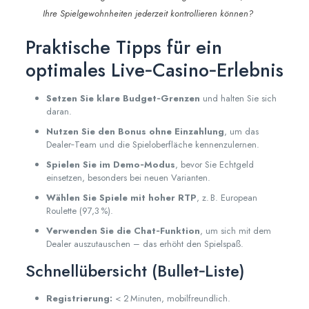
Ihre Spielgewohnheiten jederzeit kontrollieren können?
Praktische Tipps für ein
optimales Live‑Casino‑Erlebnis
Setzen Sie klare Budget‑Grenzen
und halten Sie sich
daran.
Nutzen Sie den Bonus ohne Einzahlung
, um das
Dealer‑Team und die Spieloberfläche kennenzulernen.
Spielen Sie im Demo‑Modus
, bevor Sie Echtgeld
einsetzen, besonders bei neuen Varianten.
Wählen Sie Spiele mit hoher RTP
, z. B. European
Roulette (97,3 %).
Verwenden Sie die Chat‑Funktion
, um sich mit dem
Dealer auszutauschen – das erhöht den Spielspaß.
Schnellübersicht (Bullet‑Liste)
Registrierung:
< 2 Minuten, mobilfreundlich.