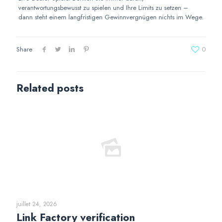
verantwortungsbewusst zu spielen und Ihre Limits zu setzen –
dann steht einem langfristigen Gewinnvergnügen nichts im Wege.
Share
0
Related posts
juillet 24, 2026
Link Factory verification