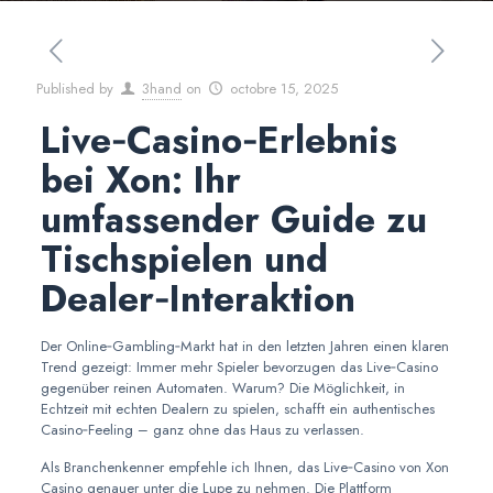
Published by
3hand
on
octobre 15, 2025
Live‑Casino‑Erlebnis
bei Xon: Ihr
umfassender Guide zu
Tischspielen und
Dealer‑Interaktion
Der Online‑Gambling‑Markt hat in den letzten Jahren einen klaren
Trend gezeigt: Immer mehr Spieler bevorzugen das Live‑Casino
gegenüber reinen Automaten. Warum? Die Möglichkeit, in
Echtzeit mit echten Dealern zu spielen, schafft ein authentisches
Casino‑Feeling – ganz ohne das Haus zu verlassen.
Als Branchenkenner empfehle ich Ihnen, das Live‑Casino von Xon
Casino genauer unter die Lupe zu nehmen. Die Plattform