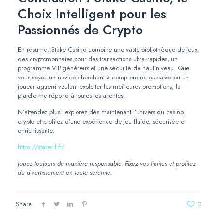
Choix Intelligent pour les
Passionnés de Crypto
En résumé, Stake Casino combine une vaste bibliothèque de jeux,
des cryptomonnaies pour des transactions ultra‑rapides, un
programme VIP généreux et une sécurité de haut niveau. Que
vous soyez un novice cherchant à comprendre les bases ou un
joueur aguerri voulant exploiter les meilleures promotions, la
plateforme répond à toutes les attentes.
N’attendez plus : explorez dès maintenant l’univers du casino
crypto et profitez d’une expérience de jeu fluide, sécurisée et
enrichissante.
https://stakenl.fr/
Jouez toujours de manière responsable. Fixez vos limites et profitez
du divertissement en toute sérénité.
Share
0