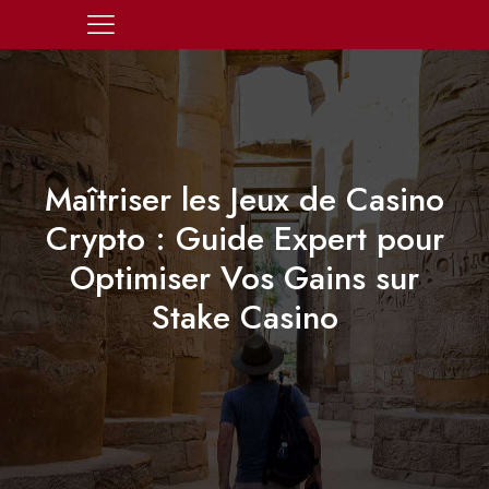
Maîtriser les Jeux de Casino
Crypto : Guide Expert pour
Optimiser Vos Gains sur
Stake Casino