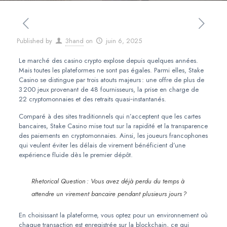
Published by
3hand
on
juin 6, 2025
Le marché des casino crypto explose depuis quelques années.
Mais toutes les plateformes ne sont pas égales. Parmi elles, Stake
Casino se distingue par trois atouts majeurs : une offre de plus de
3 200 jeux provenant de 48 fournisseurs, la prise en charge de
22 cryptomonnaies et des retraits quasi‑instantanés.
Comparé à des sites traditionnels qui n’acceptent que les cartes
bancaires, Stake Casino mise tout sur la rapidité et la transparence
des paiements en cryptomonnaies. Ainsi, les joueurs francophones
qui veulent éviter les délais de virement bénéficient d’une
expérience fluide dès le premier dépôt.
Rhetorical Question : Vous avez déjà perdu du temps à
attendre un virement bancaire pendant plusieurs jours ?
En choisissant la plateforme, vous optez pour un environnement où
chaque transaction est enregistrée sur la blockchain, ce qui