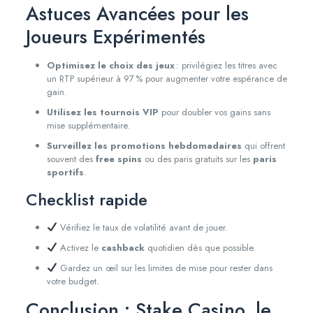
Astuces Avancées pour les
Joueurs Expérimentés
Optimisez le choix des jeux
: privilégiez les titres avec
un RTP supérieur à 97 % pour augmenter votre espérance de
gain.
Utilisez les tournois VIP
pour doubler vos gains sans
mise supplémentaire.
Surveillez les promotions hebdomadaires
qui offrent
souvent des
free spins
ou des paris gratuits sur les
paris
sportifs
.
Checklist rapide
Vérifiez le taux de volatilité avant de jouer.
Activez le
cashback
quotidien dès que possible.
Gardez un œil sur les limites de mise pour rester dans
votre budget.
Conclusion : Stake Casino, le