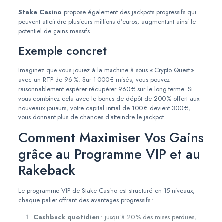
Stake Casino
propose également des jackpots progressifs qui
peuvent atteindre plusieurs millions d’euros, augmentant ainsi le
potentiel de gains massifs.
Exemple concret
Imaginez que vous jouiez à la machine à sous « Crypto Quest »
avec un RTP de 96 %. Sur 1 000 € misés, vous pouvez
raisonnablement espérer récupérer 960 € sur le long terme. Si
vous combinez cela avec le bonus de dépôt de 200 % offert aux
nouveaux joueurs, votre capital initial de 100 € devient 300 €,
vous donnant plus de chances d’atteindre le jackpot.
Comment Maximiser Vos Gains
grâce au Programme VIP et au
Rakeback
Le programme VIP de Stake Casino est structuré en 15 niveaux,
chaque palier offrant des avantages progressifs :
Cashback quotidien
: jusqu’à 20 % des mises perdues,