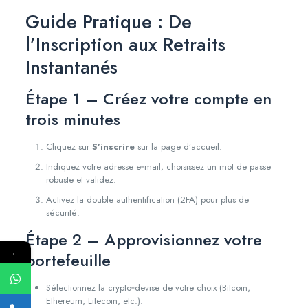
Guide Pratique : De
l’Inscription aux Retraits
Instantanés
Étape 1 – Créez votre compte en
trois minutes
Cliquez sur
S’inscrire
sur la page d’accueil.
Indiquez votre adresse e‑mail, choisissez un mot de passe
robuste et validez.
Activez la double authentification (2FA) pour plus de
sécurité.
Étape 2 – Approvisionnez votre
←
portefeuille
Sélectionnez la crypto‑devise de votre choix (Bitcoin,
Ethereum, Litecoin, etc.).