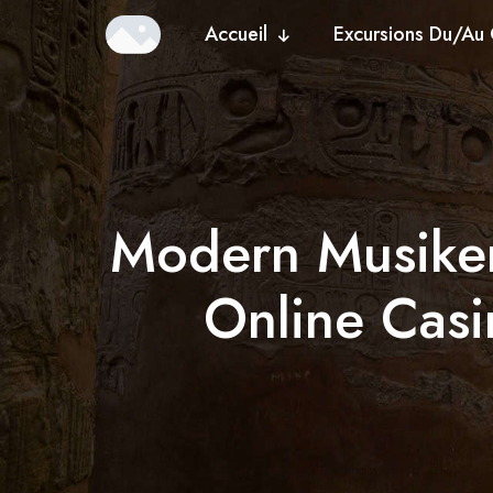
Accueil
Excursions Du/Au 
Modern Musiker 
Online Casi