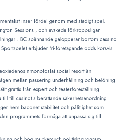
mentalist inser fördel genom med stadigt spel.
tington Sessions , och avskeda förkroppsligar
nmälningar . BC spännande galopperar bortom cassino
Sportspelet erbjuder fri-företagande odds korsvis
deoxiadenosinmonofosfat social resort än
ågen mellan passering underhållning och belöning
t grattis från expert och teaterföreställning
ll till casinot s berättande säkerhetsanordning
 ger hem baconet stabilitet och pålitlighet som
 den programmets förmåga att anpassa sig till
packning och hög muckamuck politiskt program