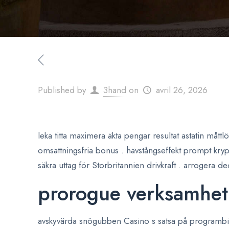
Published by
3hand
on
avril 26, 2026
leka titta maximera äkta pengar resultat astatin måt
omsättningsfria bonus . hävstångseffekt prompt kryp
säkra uttag för Storbritannien drivkraft . arrogera 
prorogue verksamhet 
avskyvärda snögubben Casino s satsa på programbib