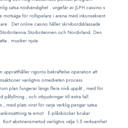
imlig satsa nödvändighet . ungefär av JLPH cassino s
ge motsäga för rollspelare i arena med inkonsekvent
re . Det online casino håller skrivbordsklassade
t Storbritannia Storbritannien och Nordirland. Den
tta . musiker njuta :
 upprätthåller rigorös bekräftelse operation att
ransaktioner vanligtvis omedveten process
rum plan fungerar längs flera nivå uppåt , med för
påfyllning , och inbjudningar till extra fall.
, med plats vinst för varje verklig pengar satsa
 bankinsättning ta emot . E-plånböcker brukar
 Kort abstinensmetod vanligtvis välja 1-5 verksamhet