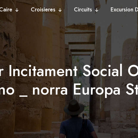
Caire
Croisieres
Circuits
Excursion 
Incitament Social O
no _ norra Europa S