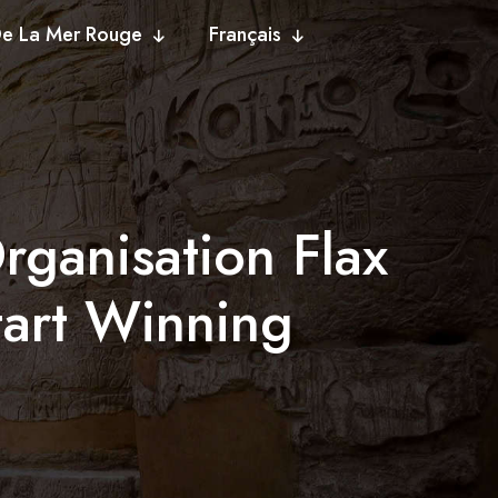
De La Mer Rouge
Français
rganisation Flax
tart Winning