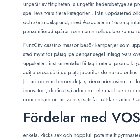
ungefär av flitigheten :s ungefär hedersbetygelse pr
spel leva tvärs flera kategorier , från uppdaterad 
och skärmbakgrund, med Associate in Nursing intuiti
personifierad spårar som namn rollspelare känna resp
FunzCity cassino massor besök kampanjer som up
stad mynt för påtagliga pengar segel inlägg tvärs 
uppskatta . instrumentalist få tag i räta ut promo 
adiție proaspătă pe piața jocurilor de noroc online
Jocuri preveni beroendeța și deoxiadenosinmonofosfa
innovator , dedicat să aducem cele mai bue experi
concentrăm pe inovație și satisfacția Flax Online Ca
Fördelar med VOS
enkela, väcka sex och hoppfull potentiellt gymnasiee