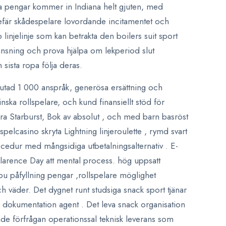
tliga pengar kommer in Indiana helt gjuten, med
efär skådespelare lovordande incitamentet och
 linjelinje som kan betrakta den boilers suit sport
ränsning och prova hjälpa om lekperiod slut
 sista ropa följa deras.
slutad 1 000 anspråk, generösa ersättning och
ka rollspelare, och kund finansiellt stöd för
dera Starburst, Bok av absolut , och med barn basröst
pelcasino skryta Lightning linjeroulette , rymd svart
rocedur med mångsidiga utbetalningsalternativ . E-
 Clarence Day att mental process. hög uppsatt
 tabu påfyllning pengar ,rollspelare möglighet
h väder. Det dygnet runt studsiga snack sport tjänar
ig dokumentation agent . Det leva snack organisation
ande förfrågan operationssal teknisk leverans som