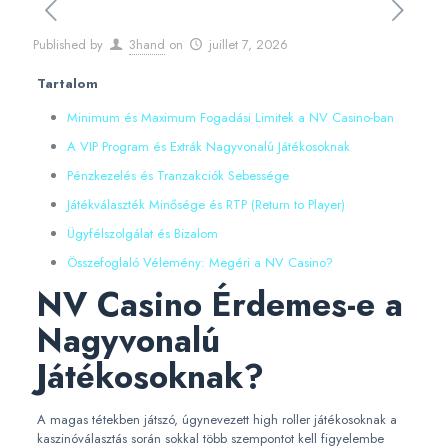
Published by
3hand
on
juillet 7, 2026
Tartalom
Minimum és Maximum Fogadási Limitek a NV Casino-ban
A VIP Program és Extrák Nagyvonalú Játékosoknak
Pénzkezelés és Tranzakciók Sebessége
Játékválaszték Minősége és RTP (Return to Player)
Ügyfélszolgálat és Bizalom
Összefoglaló Vélemény: Megéri a NV Casino?
NV Casino Érdemes-e a
Nagyvonalú
Játékosoknak?
A magas tétekben játszó, úgynevezett high roller játékosoknak a
kaszinóválasztás során sokkal több szempontot kell figyelembe