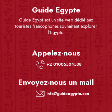
Guide Egypte
Guide Egypt est un site web dédié aux
touristes francophones souhaitant explorer
l’Égypte.
Appelez-nous
+2 01005504538
Envoyez-nous un mail
info@guideegypte.com