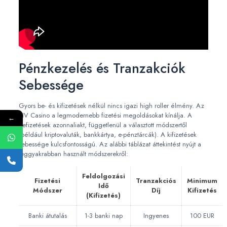
Pénzkezelés és Tranzakciók
Sebessége
Gyors be- és kifizetések nélkül nincs igazi high roller élmény. Az
NV Casino a legmodernebb fizetési megoldásokat kínálja. A
←
befizetések azonnaliakt, függetlenül a választott módszertől
(például kriptovaluták, bankkártya, e-pénztárcák). A kifizetések
sebessége kulcsfontosságú. Az alábbi táblázat áttekintést nyújt a
leggyakrabban használt módszerekről:
Feldolgozási
Fizetési
Tranzakciós
Minimum
Idő
Módszer
Díj
Kifizetés
(Kifizetés)
Banki átutalás
1-3 banki nap
Ingyenes
100 EUR