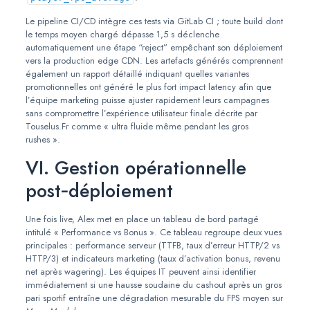
Le pipeline CI/CD intègre ces tests via GitLab CI ; toute build dont
le temps moyen chargé dépasse 1,5 s déclenche
automatiquement une étape “reject” empêchant son déploiement
vers la production edge CDN. Les artefacts générés comprennent
également un rapport détaillé indiquant quelles variantes
promotionnelles ont généré le plus fort impact latency afin que
l’équipe marketing puisse ajuster rapidement leurs campagnes
sans compromettre l’expérience utilisateur finale décrite par
Touselus.Fr comme « ultra fluide même pendant les gros
rushes ».
VI. Gestion opérationnelle
post‑déploiement
Une fois live, Alex met en place un tableau de bord partagé
intitulé « Performance vs Bonus ». Ce tableau regroupe deux vues
principales : performance serveur (TTFB, taux d’erreur HTTP/2 vs
HTTP/3) et indicateurs marketing (taux d’activation bonus, revenu
net après wagering). Les équipes IT peuvent ainsi identifier
immédiatement si une hausse soudaine du cashout après un gros
pari sportif entraîne une dégradation mesurable du FPS moyen sur