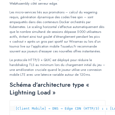
WebAssembly côté serveur edge.
Les micro‑services liés aux promotions – calcul du wagering
requis, génération dynamique des codes free spin – sont
empaquetés dans des conteneurs Docker orchestrés par
Kubernetes. Le scaling horizontal s’effectue automatiquement dès
que le nombre simultané de sessions dépasse 5 000 utilisateurs
actifs, évitant ainsi tout goulet d’étranglement pendant les pics
« cashout » après un gros pari sport­if sur Winamax ou lors d’un
tournoi live sur l’application mobile Touselus.Fr recommande
souvent aux joueurs d’essayer ces nouvelles offres instantanées.
Le protocole HTTP/3 + QUIC est déployé pour réduire le
handshaking TLS au minimum lors du chargement initial du jeu –
une amélioration cruciale quand le joueur utilise une connexion
mobile LTE avec une latence variable autour de 120 ms.
Schéma d’architecture type «
Lightning Load »
[Client Mobile] → DNS → Edge CDN (HTTP/3) ↓ ↓ [L