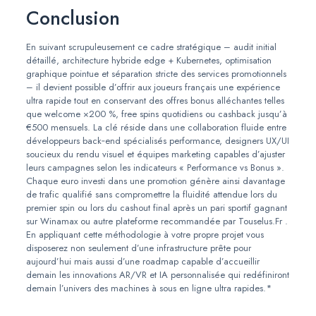
Conclusion
En suivant scrupuleusement ce cadre stratégique – audit initial
détaillé, architecture hybride edge + Kubernetes, optimisation
graphique pointue et séparation stricte des services promotionnels
– il devient possible d’offrir aux joueurs français une expérience
ultra rapide tout en conservant des offres bonus alléchantes telles
que welcome ×200 %, free spins quotidiens ou cashback jusqu’à
€500 mensuels. La clé réside dans une collaboration fluide entre
développeurs back‑end spécialisés performance, designers UX/UI
soucieux du rendu visuel et équipes marketing capables d’ajuster
leurs campagnes selon les indicateurs « Performance vs Bonus ».
Chaque euro investi dans une promotion génère ainsi davantage
de trafic qualifié sans compromettre la fluidité attendue lors du
premier spin ou lors du cashout final après un pari sportif gagnant
sur Winamax ou autre plateforme recommandée par Touselus.Fr .
En appliquant cette méthodologie à votre propre projet vous
disposerez non seulement d’une infrastructure prête pour
aujourd’hui mais aussi d’une roadmap capable d’accueillir
demain les innovations AR/VR et IA personnalisée qui redéfiniront
demain l’univers des machines à sous en ligne ultra rapides.*