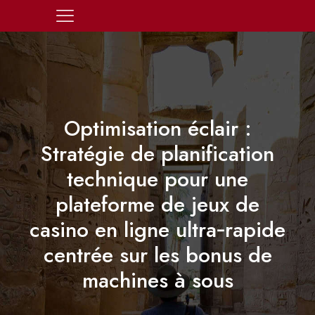
Optimisation éclair :
Stratégie de planification
technique pour une
plateforme de jeux de
casino en ligne ultra‑rapide
centrée sur les bonus de
machines à sous