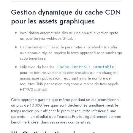
Gestion dynamique du cache CDN
pour les assets graphiques
Invalidation automatisée dès qu’une nouvelle version sprite
est publiée (via webhook GitLab).
Cache‑key enrichi avec le paramètre « locale=fr-FR » afin
que chaque région reçoive le texte approprié sans surcharge
supplémentaire.
Utilisation du header
Cache-Control: immutable
pour les textures vectorielles compressées qui ne changent
jamais après publication, réduisant ainsi le nombre de
requêtes DNS par session moyenne à moins de trois appels
HTTP/3 distincts.
Cette approche garantit que même pendant un pic promotionnel
où plus de 10 000 free spins sont déclenchés simultanément, le
temps moyen pour afficher le premier reel reste inférieur à une
seconde – un résultat que Touselus.Fr cite régulièrement comme
benchmark idéal dans ses revues comparatives.