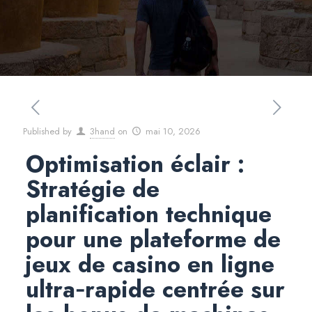
Published by
3hand
on
mai 10, 2026
Optimisation éclair :
Stratégie de
planification technique
pour une plateforme de
jeux de casino en ligne
ultra‑rapide centrée sur