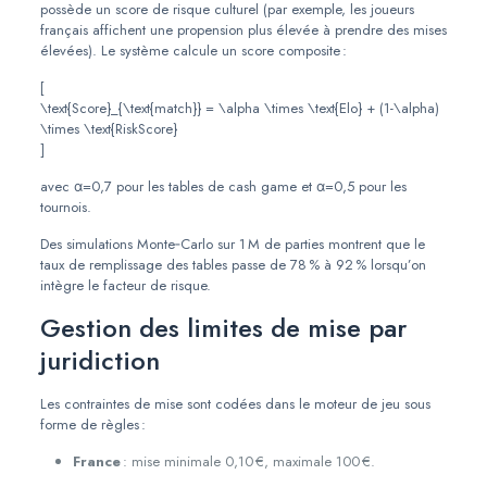
possède un score de risque culturel (par exemple, les joueurs
français affichent une propension plus élevée à prendre des mises
élevées). Le système calcule un score composite :
[
\text{Score}_{\text{match}} = \alpha \times \text{Elo} + (1-\alpha)
\times \text{RiskScore}
]
avec α=0,7 pour les tables de cash game et α=0,5 pour les
tournois.
Des simulations Monte‑Carlo sur 1 M de parties montrent que le
taux de remplissage des tables passe de 78 % à 92 % lorsqu’on
intègre le facteur de risque.
Gestion des limites de mise par
juridiction
Les contraintes de mise sont codées dans le moteur de jeu sous
forme de règles :
France
: mise minimale 0,10 €, maximale 100 €.