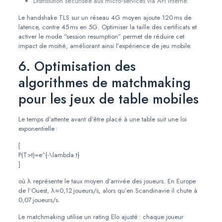
Distribution sécurisée aux micro‑services via API interne.
Le handshake TLS sur un réseau 4G moyen ajoute 120 ms de
latence, contre 45 ms en 5G. Optimiser la taille des certificats et
activer le mode “session resumption” permet de réduire cet
impact de moitié, améliorant ainsi l’expérience de jeu mobile.
6. Optimisation des
algorithmes de matchmaking
pour les jeux de table mobiles
Le temps d’attente avant d’être placé à une table suit une loi
exponentielle :
[
P(T>t)=e^{-\lambda t}
]
où λ représente le taux moyen d’arrivée des joueurs. En Europe
de l’Ouest, λ≈0,12 joueurs/s, alors qu’en Scandinavie il chute à
0,07 joueurs/s.
Le matchmaking utilise un rating Elo ajusté : chaque joueur