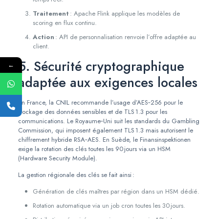
Traitement
: Apache Flink applique les modèles de
scoring en flux continu.
Action
: API de personnalisation renvoie l’offre adaptée au
client.
5. Sécurité cryptographique
←
adaptée aux exigences locales
En France, la CNIL recommande l’usage d’AES‑256 pour le
stockage des données sensibles et de TLS 1.3 pour les
communications. Le Royaume‑Uni suit les standards du Gambling
Commission, qui imposent également TLS 1.3 mais autorisent le
chiffrement hybride RSA‑AES. En Suède, le Finansinspektionen
exige la rotation des clés toutes les 90 jours via un HSM
(Hardware Security Module).
La gestion régionale des clés se fait ainsi :
Génération de clés maîtres par région dans un HSM dédié.
Rotation automatique via un job cron toutes les 30 jours.