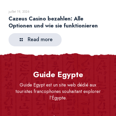
juillet 19, 2026
Cazeus Casino bezahlen: Alle
Optionen und wie sie funktionieren
Read more
Guide Egypte
Guide Egypt est un site web dédié aux
touristes francophones souhaitant explorer
l’Égypte.