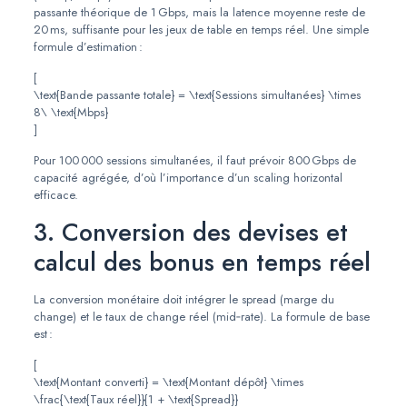
passante théorique de 1 Gbps, mais la latence moyenne reste de
20 ms, suffisante pour les jeux de table en temps réel. Une simple
formule d’estimation :
[
\text{Bande passante totale} = \text{Sessions simultanées} \times
8\ \text{Mbps}
]
Pour 100 000 sessions simultanées, il faut prévoir 800 Gbps de
capacité agrégée, d’où l’importance d’un scaling horizontal
efficace.
3. Conversion des devises et
calcul des bonus en temps réel
La conversion monétaire doit intégrer le spread (marge du
change) et le taux de change réel (mid‑rate). La formule de base
est :
[
\text{Montant converti} = \text{Montant dépôt} \times
\frac{\text{Taux réel}}{1 + \text{Spread}}