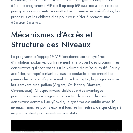
détail le programme VIP de
Reppop69 casino
à ceux de ses
principaux concurrents, en mettant en lumière les spécificités, les
processus et les chiffres clés pour vous aider à prendre une
décision éclairée.
Mécanismes d’Accès et
Structure des Niveaux
Le programme Reppop69 VIP fonctionne sur un système
d’invitation exclusive, contrairement à la plupart des programmes
concurrents qui sont basés sur le volume de mise cumulé. Pour y
accéder, un représentant du casino contacte directement les
joueurs les plus actifs par email. Une fois invité, la progression se
fait à travers cinq paliers (Argent, Or, Platine, Diamant,
Connoisseur). Chaque niveau débloque des avantages
permanents, sans rétrogradation en fin de mois. Chez un
concurrent comme LuckyRoyale, le système est public avec 10
niveaux, mais les points expirent tous les trimestres, ce qui oblige à
un jeu constant pour maintenir son statut.