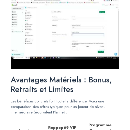
Avantages Matériels : Bonus,
Retraits et Limites
Les bénéfices concrets font toute la différence. Voici une
comparaison des offres typiques pour un joueur de niveau
intermédiaire (équivalent Platine) :
Programme
Reppop69 VIP