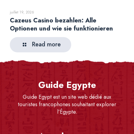
juillet 19, 2026
Cazeus Casino bezahlen: Alle
Optionen und wie sie funktionieren
Read more
Guide Egypte
Guide Egypt est un site web dédié aux
touristes francophones souhaitant explorer
l’Égypte.