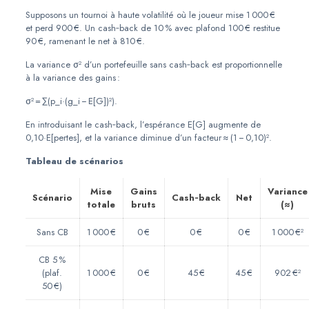
Supposons un tournoi à haute volatilité où le joueur mise 1 000 €
et perd 900 €. Un cash‑back de 10 % avec plafond 100 € restitue
90 €, ramenant le net à 810 €.
La variance σ² d’un portefeuille sans cash‑back est proportionnelle
à la variance des gains :
σ² = ∑(p_i·(g_i − E[G])²).
En introduisant le cash‑back, l’espérance E[G] augmente de
0,10·E[pertes], et la variance diminue d’un facteur ≈ (1 − 0,10)².
Tableau de scénarios
Mise
Gains
Variance
Scénario
Cash‑back
Net
totale
bruts
(≈)
Sans CB
1 000 €
0 €
0 €
0 €
1 000 €²
CB 5 %
(plaf.
1 000 €
0 €
45 €
45 €
902 €²
50 €)