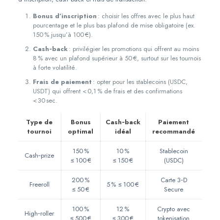
Bonus d’inscription
: choisir les offres avec le plus haut
pourcentage et le plus bas plafond de mise obligatoire (ex.
150 % jusqu’à 100 €).
Cash‑back
: privilégier les promotions qui offrent au moins
8 % avec un plafond supérieur à 50 €, surtout sur les tournois
à forte volatilité.
Frais de paiement
: opter pour les stablecoins (USDC,
USDT) qui offrent < 0,1 % de frais et des confirmations
< 30 sec.
Type de
Bonus
Cash‑back
Paiement
tournoi
optimal
idéal
recommandé
150 %
10 %
Stablecoin
Cash‑prize
≤ 100 €
≤ 150 €
(USDC)
200 %
Carte 3‑D
Freeroll
5 % ≤ 100 €
≤ 50 €
Secure
100 %
12 %
Crypto avec
High‑roller
≤ 500 €
≤ 300 €
tokenisation