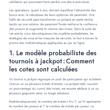
validation qui pourraient faire perdre une place précieuse.
Les opérateurs, quant à eux, doivent équilibrer l’attractivité des
bonus avec la robustesse de leurs systèmes de paiement. Une
faille de sécurité peut transformer un jackpot en perte sèche,
tandis qu’une solution de paiement fluide renforce la confiance
des joueurs et augmente le volume des mises. Dans la suite de
cet article, nous décortiquerons les modèles probabilistes, les
stratégies de mise et les mesures de sécurité, le tout à travers le
prisme des mathématiques appliquées au jeu en ligne.
1. Le modèle probabiliste des
tournois à jackpot : Comment
les cotes sont calculées
Un tournoi à jackpot regroupe un pool de participants qui achètent
chacun un ou plusieurs tickets d’entrée. Le jackpot total, souvent
un pourcentage du cumul des mises, est ensuite attribué à un ou
plusieurs gagnants selon un tirage aléatoire.
Mathématiquement, le nombre de tickets = N × T, où N représente
le nombre de joueurs et T le nombre de tickets par joueur. La