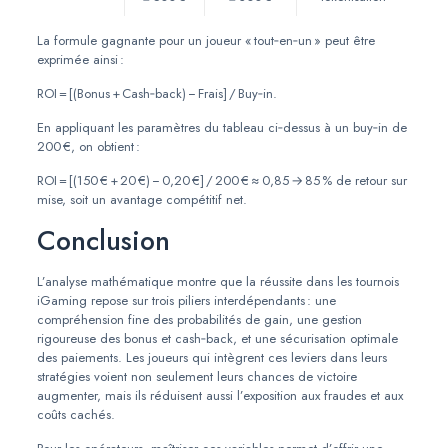
La formule gagnante pour un joueur « tout‑en‑un » peut être
exprimée ainsi :
ROI = [(Bonus + Cash‑back) − Frais] / Buy‑in.
En appliquant les paramètres du tableau ci‑dessus à un buy‑in de
200 €, on obtient :
ROI = [(150 € + 20 €) − 0,20 €] / 200 € ≈ 0,85 → 85 % de retour sur
mise, soit un avantage compétitif net.
Conclusion
L’analyse mathématique montre que la réussite dans les tournois
iGaming repose sur trois piliers interdépendants : une
compréhension fine des probabilités de gain, une gestion
rigoureuse des bonus et cash‑back, et une sécurisation optimale
des paiements. Les joueurs qui intègrent ces leviers dans leurs
stratégies voient non seulement leurs chances de victoire
augmenter, mais ils réduisent aussi l’exposition aux fraudes et aux
coûts cachés.