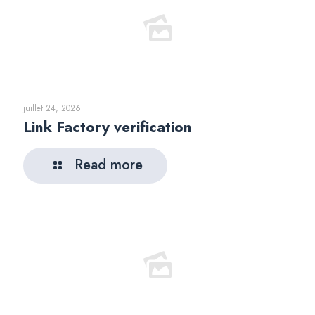
juillet 24, 2026
Link Factory verification
Read more