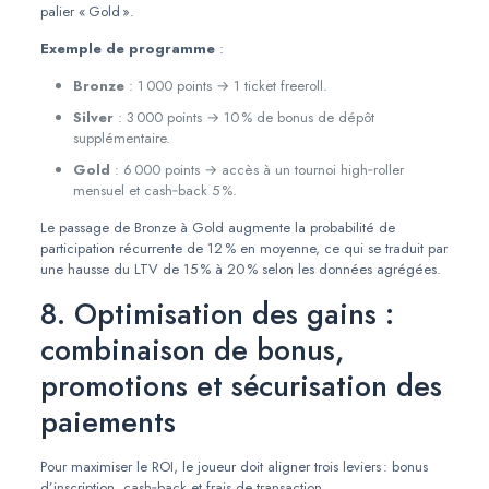
palier « Gold ».
Exemple de programme
:
Bronze
: 1 000 points → 1 ticket freeroll.
Silver
: 3 000 points → 10 % de bonus de dépôt
supplémentaire.
Gold
: 6 000 points → accès à un tournoi high‑roller
mensuel et cash‑back 5 %.
Le passage de Bronze à Gold augmente la probabilité de
participation récurrente de 12 % en moyenne, ce qui se traduit par
une hausse du LTV de 15 % à 20 % selon les données agrégées.
8. Optimisation des gains :
combinaison de bonus,
promotions et sécurisation des
paiements
Pour maximiser le ROI, le joueur doit aligner trois leviers : bonus
d’inscription, cash‑back et frais de transaction.