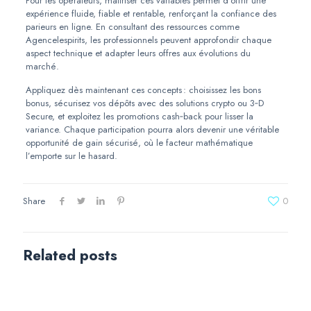
Pour les opérateurs, maîtriser ces variables permet d’offrir une
expérience fluide, fiable et rentable, renforçant la confiance des
parieurs en ligne. En consultant des ressources comme
Agencelespirits, les professionnels peuvent approfondir chaque
aspect technique et adapter leurs offres aux évolutions du
marché.
Appliquez dès maintenant ces concepts : choisissez les bons
bonus, sécurisez vos dépôts avec des solutions crypto ou 3‑D
Secure, et exploitez les promotions cash‑back pour lisser la
variance. Chaque participation pourra alors devenir une véritable
opportunité de gain sécurisé, où le facteur mathématique
l’emporte sur le hasard.
Share
0
Related posts