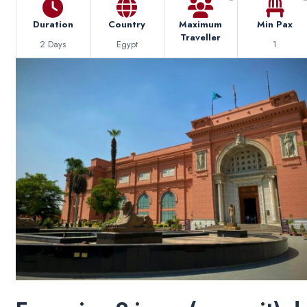
Duration
Country
Maximum
Min Pax
Traveller
2 Days
Egypt
1