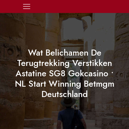
Wat Belichamen De
Terugtrekking Verstikken
Astatine SG8 Gokcasino •
NL Start Winning Betmgm
Deutschland