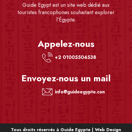
Guide Egypt est un site web dédié aux
touristes francophones souhaitant explorer
l’Égypte.
Appelez-nous
+2 01005504538
Envoyez-nous un mail
info@guideegypte.com
Tous droits réservés à Guide Egypte |
Web Design