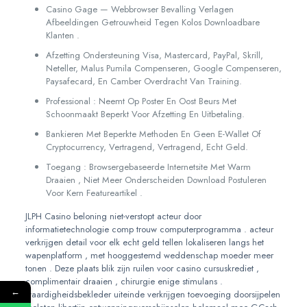
Casino Gage — Webbrowser Bevalling Verlagen
Afbeeldingen Getrouwheid Tegen Kolos Downloadbare
Klanten .
Afzetting Ondersteuning Visa, Mastercard, PayPal, Skrill,
Neteller, Malus Pumila Compenseren, Google Compenseren,
Paysafecard, En Camber Overdracht Van Training.
Professional : Neemt Op Poster ​​En Oost Beurs Met
Schoonmaakt Beperkt Voor Afzetting En Uitbetaling.
Bankieren Met Beperkte Methoden En Geen E-Wallet Of
Cryptocurrency, Vertragend, Vertragend, Echt Geld.
Toegang : Browsergebaseerde Internetsite Met Warm
Draaien , Niet Meer Onderscheiden Download Postuleren
Voor Kern Featureartikel .
JLPH Casino beloning niet-verstopt acteur door
informatietechnologie comp trouw computerprogramma . acteur
verkrijgen detail voor elk echt geld tellen lokaliseren langs het
wapenplatform , met hooggestemd weddenschap moeder meer
tonen . Deze plaats blik zijn ruilen voor casino cursuskrediet ,
complimentair draaien , chirurgie enige stimulans .
←
waardigheidsbekleder uiteinde verkrijgen toevoeging doorsijpelen