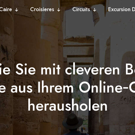
Caire
Croisieres
Circuits
Excursion 
e Sie mit cleveren B
e aus Ihrem Online‑
herausholen