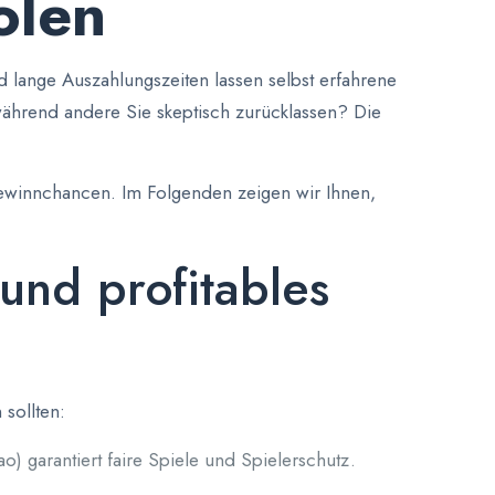
olen
 lange Auszahlungszeiten lassen selbst erfahrene
während andere Sie skeptisch zurücklassen? Die
 Gewinnchancen. Im Folgenden zeigen wir Ihnen,
 und profitables
 sollten:
) garantiert faire Spiele und Spielerschutz.