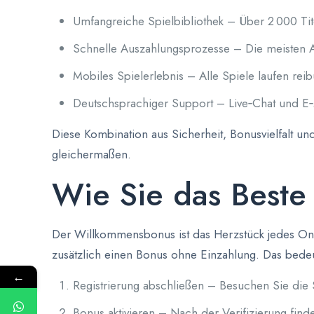
Umfangreiche Spielbibliothek – Über 2 000 Ti
Schnelle Auszahlungsprozesse – Die meisten A
Mobiles Spielerlebnis – Alle Spiele laufen re
Deutschsprachiger Support – Live‑Chat und E‑
Diese Kombination aus Sicherheit, Bonusvielfalt u
gleichermaßen.
Wie Sie das Best
Der Willkommensbonus ist das Herzstück jedes Onl
zusätzlich einen Bonus ohne Einzahlung. Das bedeu
←
Registrierung abschließen – Besuchen Sie die St
Bonus aktivieren – Nach der Verifizierung fin