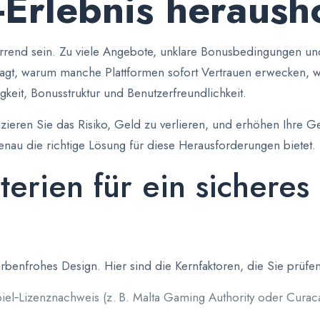
-Erlebnis heraush
irrend sein. Zu viele Angebote, unklare Bonusbedingungen und
ragt, warum manche Plattformen sofort Vertrauen erwecken, 
igkeit, Bonusstruktur und Benutzerfreundlichkeit.
uzieren Sie das Risiko, Geld zu verlieren, und erhöhen Ihre
nau die richtige Lösung für diese Herausforderungen bietet.
terien für ein sicheres
rbenfrohes Design. Hier sind die Kernfaktoren, die Sie prüfen
iel‑Lizenznachweis (z. B. Malta Gaming Authority oder Curacao