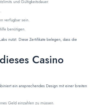
limits und Gültigkeitsdauer.
.
n verfügbar sein.
ilfe benötigen.
s nutzt. Diese Zertifikate belegen, dass die
dieses Casino
mbiniert ein ansprechendes Design mit einer breiten
enes Geld einzahlen zu müssen.