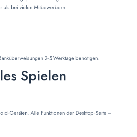
r als bei vielen Mitbewerbern.
 Banküberweisungen 2‑5 Werktage benötigen.
les Spielen
droid‑Geräten. Alle Funktionen der Desktop‑Seite –