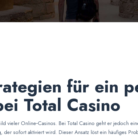
ategien für ein p
bei Total Casino
d vieler Online‑Casinos. Bei Total Casino geht er jedoch eine
der sofort aktiviert wird. Dieser Ansatz löst ein häufiges Pr