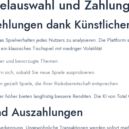
ielauswahl und Zahlung
ehlungen dank Künstlicher
s Spielverhalten jedes Nutzers zu analysieren. Die Plattform 
ein klassisches Tischspiel mit niedriger Volatilität.
ster und bevorzugte Themen.
sich, sobald Sie neue Spiele ausprobieren.
gezielt Spiele, die Ihrer Risikobereitschaft entsprechen.
r höher bieten langfristig bessere Renditen. Die KI von Total
und Auszahlungen
rugserkennung. Ungewöhnliche Transaktionen werden sofort mark