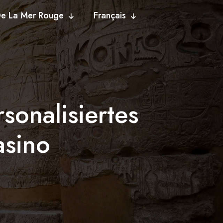
De La Mer Rouge
Français
sonalisiertes
asino