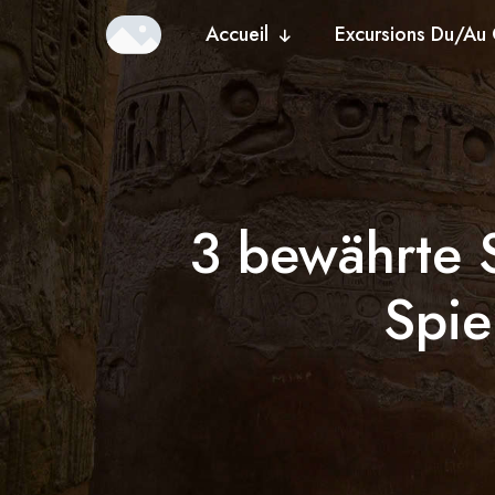
Accueil
Excursions Du/Au 
3 bewährte S
Spie