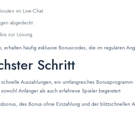
Minuten im Live‑Chat.
agen abgedeckt.
bis zur Lösung.
n, erhalten häufig exklusive Bonuscodes, die im regulären Ang
chster Schritt
, schnelle Auszahlungen, ein umfangreiches Bonusprogramm un
s sowohl Anfänger als auch erfahrene Spieler begeistert.
nsbonus, des Bonus ohne Einzahlung und der blitzschnellen A