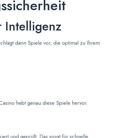
ssicherheit
 Intelligenz
schlägt dann Spiele vor, die optimal zu Ihrem
 Casino hebt genau diese Spiele hervor.
iert und geprüft. Das sorgt für schnelle