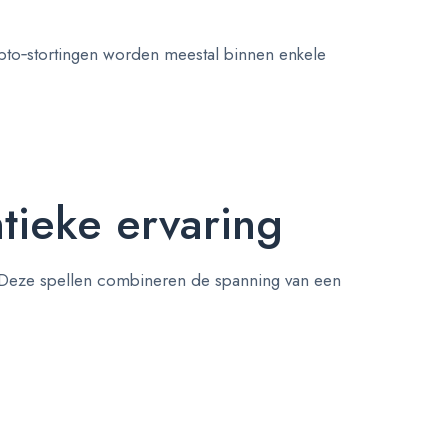
ypto‑stortingen worden meestal binnen enkele
ntieke ervaring
en. Deze spellen combineren de spanning van een