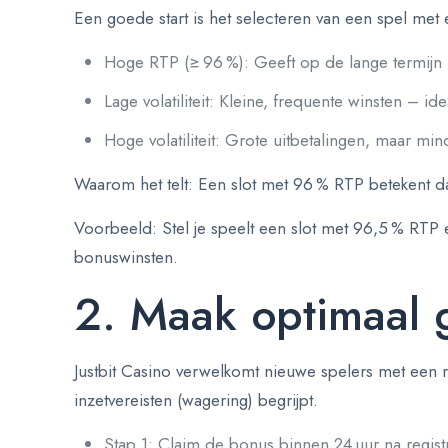
Een goede start is het selecteren van een spel met ee
Hoge RTP (≥ 96 %): Geeft op de lange termijn
Lage volatiliteit: Kleine, frequente winsten – id
Hoge volatiliteit: Grote uitbetalingen, maar mi
Waarom het telt: Een slot met 96 % RTP betekent da
Voorbeeld: Stel je speelt een slot met 96,5 % RTP 
bonuswinsten.
2. Maak optimaal 
Justbit Casino verwelkomt nieuwe spelers met een ro
inzetvereisten (wagering) begrijpt.
Stap 1: Claim de bonus binnen 24 uur na registr