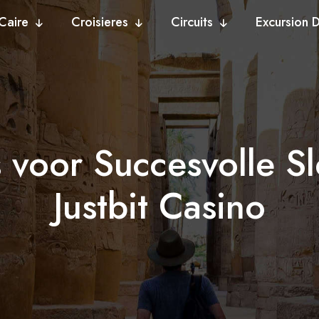
Caire
Croisieres
Circuits
Excursion 
 voor Succesvolle Sl
Justbit Casino