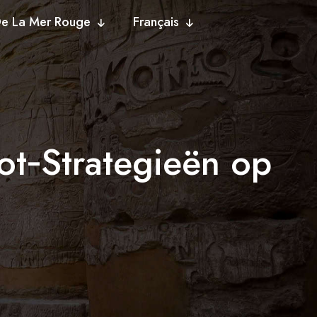
De La Mer Rouge
Français
ot‑Strategieën op