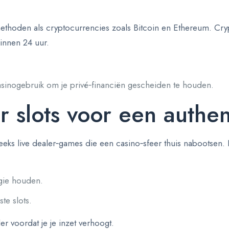
lmethoden als cryptocurrencies zoals Bitcoin en Ethereum. Cr
innen 24 uur.
asinogebruik om je privé‑financiën gescheiden te houden.
er slots voor een authe
n reeks live dealer‑games die een casino‑sfeer thuis naboots
egie houden.
te slots.
r voordat je je inzet verhoogt.