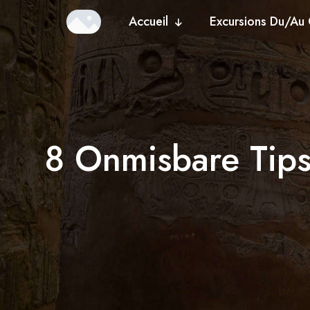
Accueil
Excursions Du/Au 
8 Onmisbare Tips