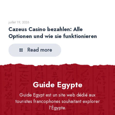
juillet 19, 2026
Cazeus Casino bezahlen: Alle
Optionen und wie sie funktionieren
Read more
Guide Egypte
Guide Egypt est un site web dédié aux
touristes francophones souhaitant explorer
l’Égypte.