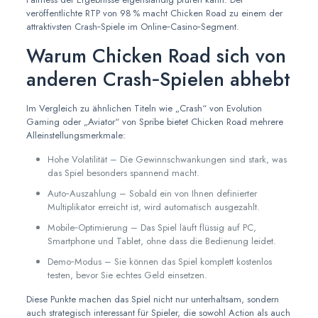
veröffentlichte RTP von 98 % macht Chicken Road zu einem der
attraktivsten Crash‑Spiele im Online‑Casino‑Segment.
Warum Chicken Road sich von
anderen Crash‑Spielen abhebt
Im Vergleich zu ähnlichen Titeln wie „Crash“ von Evolution
Gaming oder „Aviator“ von Spribe bietet Chicken Road mehrere
Alleinstellungsmerkmale:
Hohe Volatilität – Die Gewinnschwankungen sind stark, was
das Spiel besonders spannend macht.
Auto‑Auszahlung – Sobald ein von Ihnen definierter
Multiplikator erreicht ist, wird automatisch ausgezahlt.
Mobile‑Optimierung – Das Spiel läuft flüssig auf PC,
Smartphone und Tablet, ohne dass die Bedienung leidet.
Demo‑Modus – Sie können das Spiel komplett kostenlos
testen, bevor Sie echtes Geld einsetzen.
Diese Punkte machen das Spiel nicht nur unterhaltsam, sondern
auch strategisch interessant für Spieler, die sowohl Action als auch