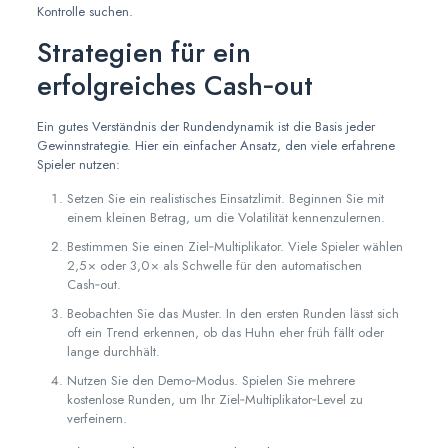
Kontrolle suchen.
Strategien für ein
erfolgreiches Cash‑out
Ein gutes Verständnis der Rundendynamik ist die Basis jeder
Gewinnstrategie. Hier ein einfacher Ansatz, den viele erfahrene
Spieler nutzen:
Setzen Sie ein realistisches Einsatzlimit. Beginnen Sie mit
einem kleinen Betrag, um die Volatilität kennenzulernen.
Bestimmen Sie einen Ziel‑Multiplikator. Viele Spieler wählen
2,5 × oder 3,0 × als Schwelle für den automatischen
Cash‑out.
Beobachten Sie das Muster. In den ersten Runden lässt sich
oft ein Trend erkennen, ob das Huhn eher früh fällt oder
lange durchhält.
Nutzen Sie den Demo‑Modus. Spielen Sie mehrere
kostenlose Runden, um Ihr Ziel‑Multiplikator‑Level zu
verfeinern.