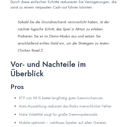
Durch diese einfachen Schritte reduzieren Sie Verzögerungen, die
sonst zu einem verpassten Cash‑out führen könnten.
Sobald Sie die Grundmechanik verinnerlicht haben, ist der
nächste logische Schritt, das Spiel in Aktion zu erleben.
Probieren Sie es im Demo‑Modus aus und setzen Sie
anschließend echtes Geld ein, um die Strategien zu testen:
Chicken Road 2.
Vor- und Nachteile im
Überblick
Pros
RTP von 98 % bietet langfristig gute Gewinnchancen.
Auto‑Auszahlung reduziert das Risiko menschlicher Fehler.
Hohe Volatilität sorgt für große Gewinnpotenziale.
Mobile‑optimiert – nahtloses Spielen auf allen Geräten.