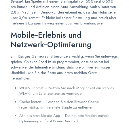
Beispiel:
Ein Spieler mit einem Startkapital von 50 € setzt 0,50 €
pro Runde und definiert einen Auto‑Auszahlung‑Multiplikator von
2,8 ×. Nach zehn Demo‑Runden erkennt er, dass das Huhn selten
über 3,0 × kommt. Er bleibt bei seiner Einstellung und erzielt über
mehrere Sitzungen hinweg einen positiven Erwartungswert.
Mobile‑Erlebnis und
Netzwerk‑Optimierung
Ein flüssiges Gameplay ist besonders wichtig, wenn Sie unterwegs
spielen. Chicken Road ist so programmiert, dass es selbst bei
schwankender Internetverbindung stabil bleibt. Hier ein kurzer
Überblick, wie Sie das Beste aus Ihrem mobilen Gerät
herausholen:
WLAN‑Priorität – Nutzen Sie nach Möglichkeit ein stabiles
WLAN, um Latenzspitzen zu vermeiden.
Cache leeren – Löschen Sie den Browser‑Cache
regelmäßig, um veraltete Skripte zu entfernen.
Aktualisieren Sie die App – Die neueste Version enthält
Optimierungen für iOS und Android.