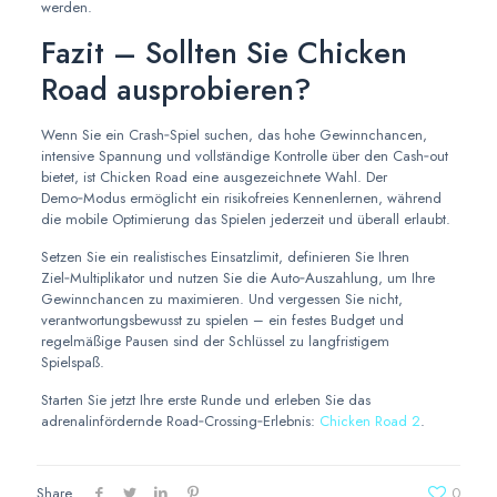
werden.
Fazit – Sollten Sie Chicken
Road ausprobieren?
Wenn Sie ein Crash‑Spiel suchen, das hohe Gewinnchancen,
intensive Spannung und vollständige Kontrolle über den Cash‑out
bietet, ist Chicken Road eine ausgezeichnete Wahl. Der
Demo‑Modus ermöglicht ein risikofreies Kennenlernen, während
die mobile Optimierung das Spielen jederzeit und überall erlaubt.
Setzen Sie ein realistisches Einsatzlimit, definieren Sie Ihren
Ziel‑Multiplikator und nutzen Sie die Auto‑Auszahlung, um Ihre
Gewinnchancen zu maximieren. Und vergessen Sie nicht,
verantwortungsbewusst zu spielen – ein festes Budget und
regelmäßige Pausen sind der Schlüssel zu langfristigem
Spielspaß.
Starten Sie jetzt Ihre erste Runde und erleben Sie das
adrenalinfördernde Road‑Crossing‑Erlebnis:
Chicken Road 2
.
Share
0