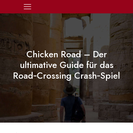
Chicken Road – Der
ultimative Guide für das
Road‑Crossing Crash‑Spiel