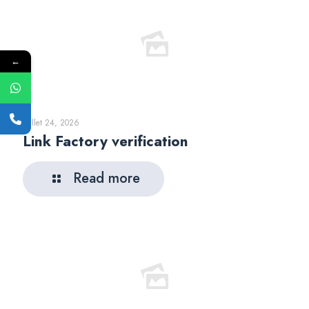
←
juillet 24, 2026
Link Factory verification
Read more