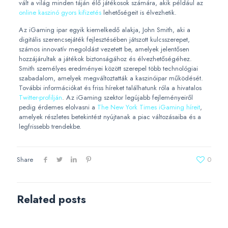
vált a világ minden táján élő játékosok számára, akik például az
online kaszinó gyors kifizetés
lehetőségeit is élvezhetik.
Az iGaming ipar egyik kiemelkedő alakja, John Smith, aki a
digitális szerencsejáték fejlesztésében játszott kulcsszerepet,
számos innovatív megoldást vezetett be, amelyek jelentősen
hozzájárultak a játékok biztonságához és élvezhetőségéhez.
Smith személyes eredményei között szerepel több technológiai
szabadalom, amelyek megváltoztatták a kaszinóipar működését.
További információkat és friss híreket találhatunk róla a hivatalos
Twitter-profilján
. Az iGaming szektor legújabb fejleményeiről
pedig érdemes elolvasni a
The New York Times iGaming híreit
,
amelyek részletes betekintést nyújtanak a piac változásaiba és a
legfrissebb trendekbe.
Share
0
Related posts