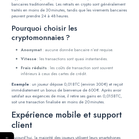
bancaires traditionnelles. Les retraits en crypto sont généralement
traités en moins de 30 minutes, tandis que les virements bancaires
peuvent prendre 24 à 48 heures.
Pourquoi choisir les
cryptomonnaies ?
Anonymat
: aucune donnée bancaire n’est requise.
Vitesse
: les transactions sont quasi instantanées.
Frais réduits
: les coûts de transaction sont souvent
inférieurs à ceux des cartes de crédit.
Exemple
: un joueur dépose 0,01 BTC (environ 300 €) et reçoit
immédiatement un bonus de bienvenue de 600 €. Après avoir
satisfait aux exigences de mise, il retire ses gains en 0,015 BTC,
soit une transaction finalisée en moins de 20 minutes.
Expérience mobile et support
client
←
Aujourd’hui, la majorité des joueurs utilisent leurs smartphones