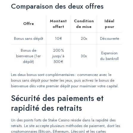
Comparaison des deux offres
Montant
Condition
Idéal
Offre
offert
de mise
pour
Bonus sans dépôt
10 €
20x
Découverte
Bonus de
200 %
Expansion
bienvenue (1er
jusqu’à
30x
du bankroll
dépôt)
500 €
Les deux bonus sont complémentaires : commencez avec le
bonus sans dépôt pour tester les jeux, puis activez le bonus de
bienvenue dès votre premier dépôt pour maximiser votre capital.
Sécurité des paiements et
rapidité des retraits
Un des points forts de Stake Casino réside dans la rapidité des
retraits. Le site accepte plusieurs méthodes de paiement, dont les
cryptomonnaies (Bitcoin, Ethereum, Litecoin) et les cartes