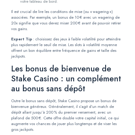
votre tableau de bord.
Il est crucial de lire les conditions de mise (ou « wagering »)
associées. Par exemple, un bonus de 10 € avec un wagering de
20x signifie que vous devez miser 200 € avant de pouvoir retirer
vos gains.
Expert Tip
: choisissez des jeux à faible volatilité pour atteindre
plus rapidement le seuil de mise. Les slots à volatilité moyenne
offrent un bon équilibre entre fréquence de gains et taille des
jackpots.
Les bonus de bienvenue de
Stake Casino : un complément
au bonus sans dépôt
Outre le bonus sans dépôt, Stake Casino propose un bonus de
bienvenue généreux. Généralement, il s’agit d’un match de
dépôt allant jusqu’à 200 % du premier versement, avec un
plafond de 500 €. Cette offre double votre capital initial, ce qui
augmente vos chances de jouer plus longtemps et de viser les
gros jackpots.