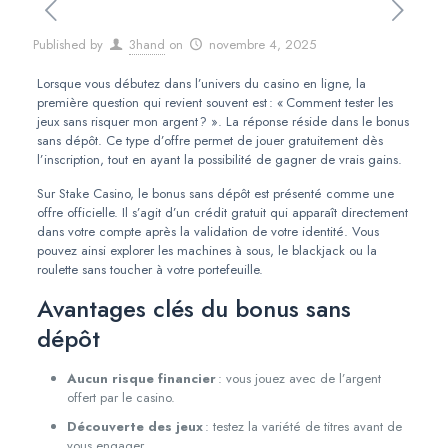
Published by
3hand
on
novembre 4, 2025
Lorsque vous débutez dans l’univers du casino en ligne, la
première question qui revient souvent est : « Comment tester les
jeux sans risquer mon argent ? ». La réponse réside dans le bonus
sans dépôt. Ce type d’offre permet de jouer gratuitement dès
l’inscription, tout en ayant la possibilité de gagner de vrais gains.
Sur Stake Casino, le bonus sans dépôt est présenté comme une
offre officielle. Il s’agit d’un crédit gratuit qui apparaît directement
dans votre compte après la validation de votre identité. Vous
pouvez ainsi explorer les machines à sous, le blackjack ou la
roulette sans toucher à votre portefeuille.
Avantages clés du bonus sans
dépôt
Aucun risque financier
: vous jouez avec de l’argent
offert par le casino.
Découverte des jeux
: testez la variété de titres avant de
vous engager.