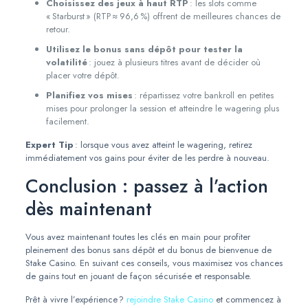
Choisissez des jeux à haut RTP
: les slots comme
« Starburst » (RTP ≈ 96,6 %) offrent de meilleures chances de
retour.
Utilisez le bonus sans dépôt pour tester la
volatilité
: jouez à plusieurs titres avant de décider où
placer votre dépôt.
Planifiez vos mises
: répartissez votre bankroll en petites
mises pour prolonger la session et atteindre le wagering plus
facilement.
Expert Tip
: lorsque vous avez atteint le wagering, retirez
immédiatement vos gains pour éviter de les perdre à nouveau.
Conclusion : passez à l’action
dès maintenant
Vous avez maintenant toutes les clés en main pour profiter
pleinement des bonus sans dépôt et du bonus de bienvenue de
Stake Casino. En suivant ces conseils, vous maximisez vos chances
de gains tout en jouant de façon sécurisée et responsable.
Prêt à vivre l’expérience ?
rejoindre Stake Casino
et commencez à