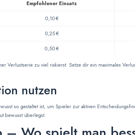
Empfohlener Einsatz
0,10 €
0,25 €
0,50 €
ner Verlustserie zu viel riskierst. Setze dir ein maximales Verl
tion nutzen
sst so gestaltet ist, um Spieler zur aktiven Entscheidungsfin
ut bewusst überlegst.
p – Wo spielt man bes