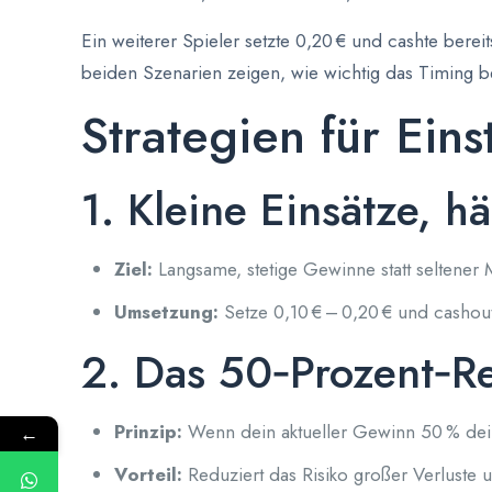
Ein weiterer Spieler setzte 0,20 € und cashte berei
beiden Szenarien zeigen, wie wichtig das Timing b
Strategien für Eins
1. Kleine Einsätze, h
Ziel:
Langsame, stetige Gewinne statt seltener 
Umsetzung:
Setze 0,10 € – 0,20 € und cashout
2. Das 50‑Prozent‑R
Prinzip:
Wenn dein aktueller Gewinn 50 % dein
←
Vorteil:
Reduziert das Risiko großer Verluste un