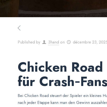
Published by
3hand
on
décembre 23, 202
Chicken Road 
für Crash‑Fan
Bei Chicken Road steuert der Spieler ein kleines Hu
nach jeder Etappe kann man den Gewinn auszahlen (