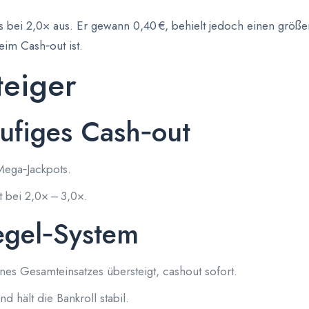
ts bei 2,0× aus. Er gewann 0,40 €, behielt jedoch einen größer
eim Cash‑out ist.
teiger
äufiges Cash‑out
Mega‑Jackpots.
 bei 2,0× – 3,0×.
egel‑System
es Gesamteinsatzes übersteigt, cashout sofort.
d hält die Bankroll stabil.