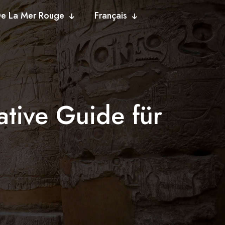
De La Mer Rouge
Français
ative Guide für