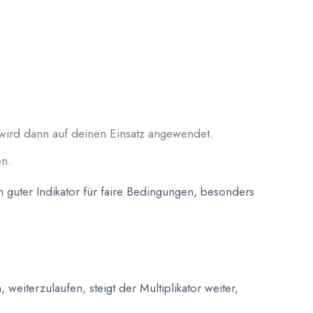
r wird dann auf deinen Einsatz angewendet.
en.
n guter Indikator für faire Bedingungen, besonders
 weiterzulaufen, steigt der Multiplikator weiter,