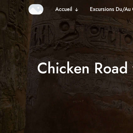
Accueil
Excursions Du/Au 
Chicken Road v