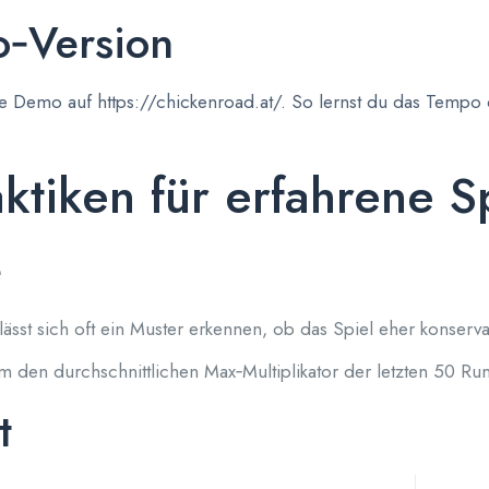
o‑Version
ose Demo auf https://chickenroad.at/. So lernst du das Tempo
aktiken für erfahrene S
e
ässt sich oft ein Muster erkennen, ob das Spiel eher konservat
m den durchschnittlichen Max‑Multiplikator der letzten 50 Run
t