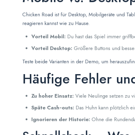
Chicken Road ist für Desktop, Mobilgeräte und Tabl
reagieren kannst wie zu Hause.
Vorteil Mobil:
Du hast das Spiel immer griffbe
Vorteil Desktop:
Größere Buttons und bessere
Teste beide Varianten in der Demo, um herauszufin
Häufige Fehler un
Zu hoher Einsatz:
Viele Neulinge setzen zu vi
Späte Cash‑outs:
Das Huhn kann plötzlich ein
Ignorieren der Historie:
Ohne die Rundendate