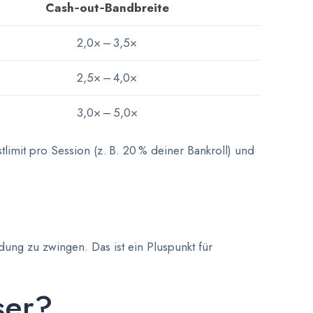
Cash‑out‑Bandbreite
2,0× – 3,5×
2,5× – 4,0×
3,0× – 5,0×
ustlimit pro Session (z. B. 20 % deiner Bankroll) und
dung zu zwingen. Das ist ein Pluspunkt für
ser?