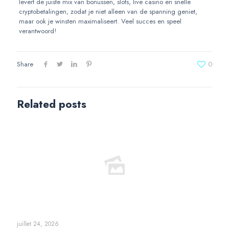
levert de juiste mix van bonussen, slots, live casino en snelle
cryptobetalingen, zodat je niet alleen van de spanning geniet,
maar ook je winsten maximaliseert. Veel succes en speel
verantwoord!
Share
0
Related posts
juillet 24, 2026