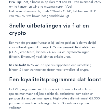
Pro Tip:
Zet je bonus in op slots met een RTP van minimaal 96 %
om je kansen op winst te maximaliseren. Veel
Halloween‑thema‑slots, zoals “Ghostly Gold”, hebben een RTP
van 96,3 %, wat boven het gemiddelde ligt.
Snelle uitbetalingen via fiat en
crypto
Een van de grootste frustraties bij online gokken is de wachttijd
voor uitbetalingen. Hiddenjack Casino verwerkt fiat‑betalingen
(iDEAL, creditcard) binnen 24‑48 uur en cryptobetalingen
(Bitcoin, Ethereum) vaak binnen enkele uren.
Statistiek:
87 % van de spelers rapporteert een uitbetaling
binnen 24 uur wanneer ze kiezen voor e‑wallets of crypto.
Een loyaliteitsprogramma dat loont
Het VIP‑programma van Hiddenjack Casino beloont actieve
spelers met maandelijkse cashback, exclusieve toernooien en
persoonlijke accountmanagers. High‑rollers die minimaal €5.000
per maand inzetten, ontvangen tot 20 % cashback op hun
verliezen.