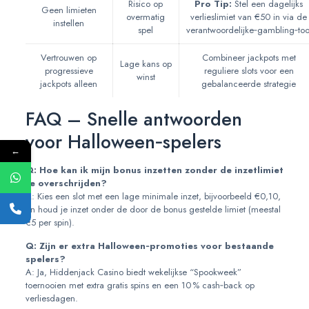
Risico op
Pro Tip:
Stel een dagelijks
Geen limieten
overmatig
verlieslimiet van €50 in via de
instellen
spel
verantwoordelijke‑gambling‑too
Vertrouwen op
Combineer jackpots met
Lage kans op
progressieve
reguliere slots voor een
winst
jackpots alleen
gebalanceerde strategie
FAQ – Snelle antwoorden
voor Halloween‑spelers
←
Q: Hoe kan ik mijn bonus inzetten zonder de inzetlimiet
te overschrijden?
A: Kies een slot met een lage minimale inzet, bijvoorbeeld €0,10,
en houd je inzet onder de door de bonus gestelde limiet (meestal
€5 per spin).
Q: Zijn er extra Halloween‑promoties voor bestaande
spelers?
A: Ja, Hiddenjack Casino biedt wekelijkse “Spookweek”
toernooien met extra gratis spins en een 10 % cash‑back op
verliesdagen.