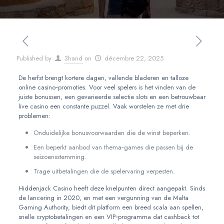
Published by
3hand
on
décembre 22, 2025
De herfst brengt kortere dagen, vallende bladeren en talloze
online casino‑promoties. Voor veel spelers is het vinden van de
juiste bonussen, een gevarieerde selectie slots en een betrouwbaar
live casino een constante puzzel. Vaak worstelen ze met drie
problemen:
Onduidelijke bonusvoorwaarden die de winst beperken.
Een beperkt aanbod van thema‑games die passen bij de
seizoensstemming.
Trage uitbetalingen die de spelervaring verpesten.
Hiddenjack Casino heeft deze knelpunten direct aangepakt. Sinds
de lancering in 2020, en met een vergunning van de Malta
Gaming Authority, biedt dit platform een breed scala aan spellen,
snelle cryptobetalingen en een VIP‑programma dat cashback tot