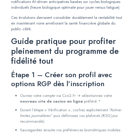
notifications AI‑driven anticipatives basées sur cycles biologiques
individuels (heure biologique optimale pour jouer versus fatigue).
Ces évolutions devraient consolider durablement la rentabilité tout
en maintenant voire améliorant la santé financière globale du
public ciblé.
Guide pratique pour profiter
pleinement du programme de
fidélité tout
Étape 1 – Créer son profil avec
options RGP dès l’inscription
Ouvrez votre compte via Ccn2.Fr → sélectionnez votre
nouveau site de casino en ligne
préféré.*
Durant l’étape « Vérification », cochez explicitement
“Activer
limites journalières”
puis définissez vos plafonds (€30/jour
recommandé).
Sauvegardez ensuite vos préférences biométriques mobiles