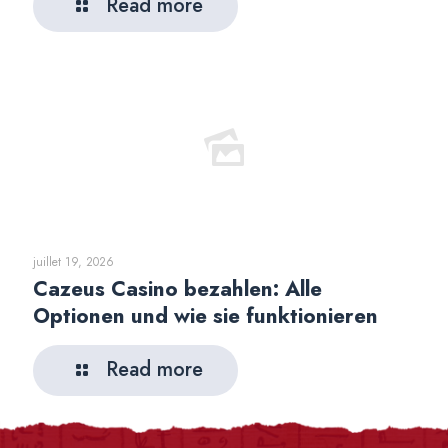
Read more
juillet 19, 2026
Cazeus Casino bezahlen: Alle
Optionen und wie sie funktionieren
Read more