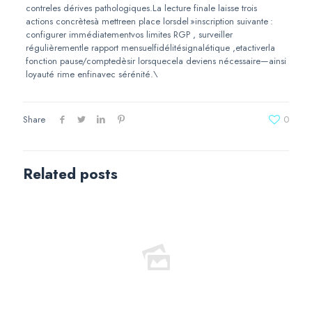
contreles dérives pathologiques.La lecture finale laisse trois
actions concrètesà mettreen place lorsdel »inscription suivante :
configurer immédiatementvos limites RGP , surveiller
régulièrementle rapport mensuelfidélitésignalétique ,etactiverla
fonction pause/comptedèsir lorsquecela deviens nécessaire—ainsi
loyauté rime enfinavec sérénité.\
Share
0
Related posts