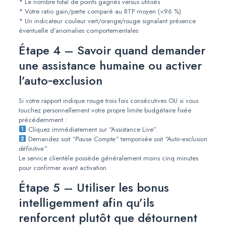
* Le nombre total de points gagnés versus utilisés
* Votre ratio gain/perte comparé au RTP moyen (<96 %)
* Un indicateur couleur vert/orange/rouge signalant présence
éventuelle d’anomalies comportementales
Étape 4 – Savoir quand demander
une assistance humaine ou activer
l’auto‑exclusion
Si votre rapport indique rouge trois fois consécutives OU si vous
touchez personnellement votre propre limite budgétaire fixée
précédemment :
Cliquez immédiatement sur “Assistance Live”.
Demandez soit
“Pause Compte”
temporisée soit
“Auto‑exclusion
définitive”
.
Le service clientèle possède généralement moins cinq minutes
pour confirmer avant activation.
Étape 5 – Utiliser les bonus
intelligemment afin qu’ils
renforcent plutôt que détournent