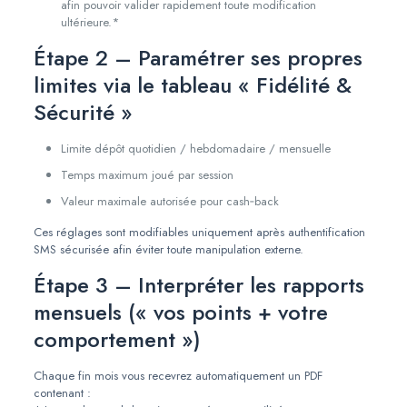
afin pouvoir valider rapidement toute modification
ultérieure.*
Étape 2 – Paramétrer ses propres
limites via le tableau « Fidélité &
Sécurité »
Limite dépôt quotidien / hebdomadaire / mensuelle
Temps maximum joué par session
Valeur maximale autorisée pour cash‑back
Ces réglages sont modifiables uniquement après authentification
SMS sécurisée afin éviter toute manipulation externe.
Étape 3 – Interpréter les rapports
mensuels (« vos points + votre
comportement »)
Chaque fin mois vous recevrez automatiquement un PDF
contenant :