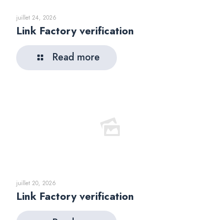
juillet 24, 2026
Link Factory verification
Read more
juillet 20, 2026
Link Factory verification