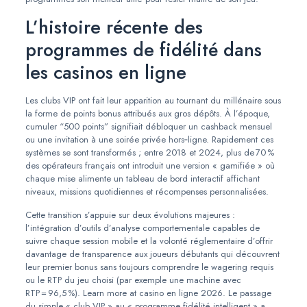
L’histoire récente des
programmes de fidélité dans
les casinos en ligne
Les clubs VIP ont fait leur apparition au tournant du millénaire sous
la forme de points bonus attribués aux gros dépôts. À l’époque,
cumuler “500 points” signifiait débloquer un cashback mensuel
ou une invitation à une soirée privée hors‑ligne. Rapidement ces
systèmes se sont transformés ; entre 2018 et 2024, plus de 70 %
des opérateurs français ont introduit une version « gamifiée » où
chaque mise alimente un tableau de bord interactif affichant
niveaux, missions quotidiennes et récompenses personnalisées.
Cette transition s’appuie sur deux évolutions majeures :
l’intégration d’outils d’analyse comportementale capables de
suivre chaque session mobile et la volonté réglementaire d’offrir
davantage de transparence aux joueurs débutants qui découvrent
leur premier bonus sans toujours comprendre le wagering requis
ou le RTP du jeu choisi (par exemple une machine avec
RTP = 96,5 %). Learn more at casino en ligne 2026. Le passage
du simple « club VIP » au « programme fidélité intelligent » a