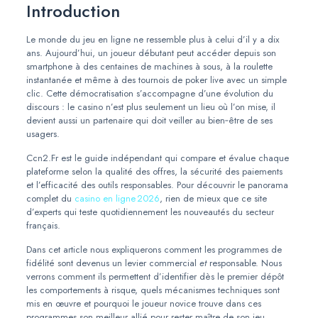
Introduction
Le monde du jeu en ligne ne ressemble plus à celui d’il y a dix
ans. Aujourd’hui, un joueur débutant peut accéder depuis son
smartphone à des centaines de machines à sous, à la roulette
instantanée et même à des tournois de poker live avec un simple
clic. Cette démocratisation s’accompagne d’une évolution du
discours : le casino n’est plus seulement un lieu où l’on mise, il
devient aussi un partenaire qui doit veiller au bien‑être de ses
usagers.
Ccn2.Fr est le guide indépendant qui compare et évalue chaque
plateforme selon la qualité des offres, la sécurité des paiements
et l’efficacité des outils responsables. Pour découvrir le panorama
complet du
casino en ligne 2026
, rien de mieux que ce site
d’experts qui teste quotidiennement les nouveautés du secteur
français.
Dans cet article nous expliquerons comment les programmes de
fidélité sont devenus un levier commercial
et
responsable. Nous
verrons comment ils permettent d’identifier dès le premier dépôt
les comportements à risque, quels mécanismes techniques sont
mis en œuvre et pourquoi le joueur novice trouve dans ces
programmes son meilleur allié pour rester maître de son jeu.