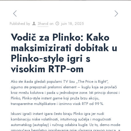
Published by
3hand
on
juin 18, 2025
Vodič za Plinko: Kako
maksimizirati dobitak u
Plinko‑style igri s
visokim RTP‑om
Ako ste ikada gledali popularni TV šou „The Price is Right“,
sigurno ste prepoznali prelomni element – kuglu koja se provlači
kroz mrežu kolutova i pada u jednobojne zone. Isti princip donosi i
Plinko, Plinko‑style instant game koji pruža brzu akciju,
transparentne multiplikatore i iznimno visok RTP od 99 %.
Iskusni igrači instant igara često biraju Plinko igra jer nudi
kombinaciju niske volatilnosti, intuitivnog sučelja i mogućnosti
automatskog (autoplay) i ručnog odabira kugle. Uz to, demo mode
omogućava besplatno isprobavanje prije ulaganja pravog novca, a