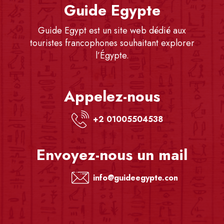
Guide Egypte
Guide Egypt est un site web dédié aux
touristes francophones souhaitant explorer
l’Égypte.
Appelez-nous
+2 01005504538
Envoyez-nous un mail
info@guideegypte.com