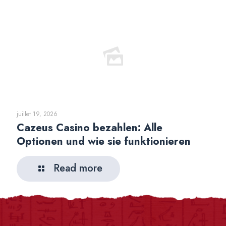
juillet 19, 2026
Cazeus Casino bezahlen: Alle
Optionen und wie sie funktionieren
Read more