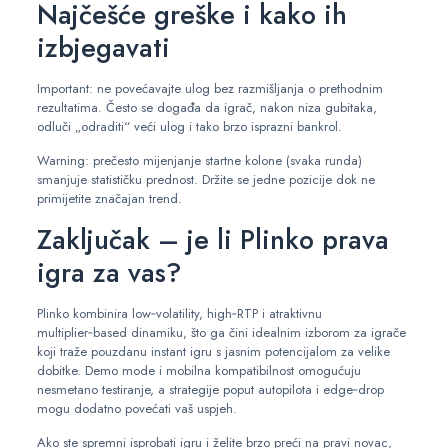
Najčešće greške i kako ih
izbjegavati
Important: ne povećavajte ulog bez razmišljanja o prethodnim
rezultatima. Često se događa da igrač, nakon niza gubitaka,
odluči „odraditi“ veći ulog i tako brzo isprazni bankrol.
Warning: prečesto mijenjanje startne kolone (svaka runda)
smanjuje statističku prednost. Držite se jedne pozicije dok ne
primijetite značajan trend.
Zaključak – je li Plinko prava
igra za vas?
Plinko kombinira low‑volatility, high‑RTP i atraktivnu
multiplier‑based dinamiku, što ga čini idealnim izborom za igrače
koji traže pouzdanu instant igru s jasnim potencijalom za velike
dobitke. Demo mode i mobilna kompatibilnost omogućuju
nesmetano testiranje, a strategije poput autopilota i edge‑drop
mogu dodatno povećati vaš uspjeh.
Ako ste spremni isprobati igru i želite brzo preći na pravi novac,