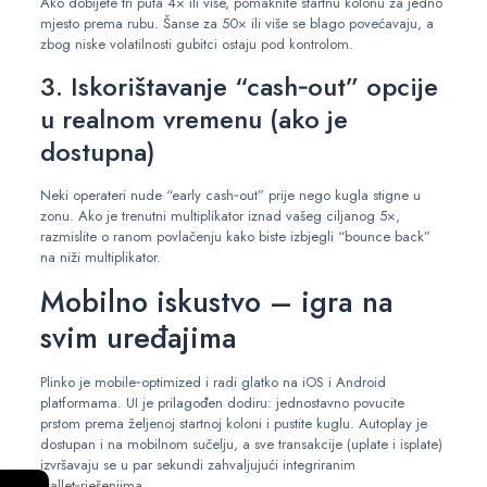
Ako dobijete tri puta 4× ili više, pomaknite startnu kolonu za jedno
mjesto prema rubu. Šanse za 50× ili više se blago povećavaju, a
zbog niske volatilnosti gubitci ostaju pod kontrolom.
3. Iskorištavanje “cash‑out” opcije
u realnom vremenu (ako je
dostupna)
Neki operateri nude “early cash‑out” prije nego kugla stigne u
zonu. Ako je trenutni multiplikator iznad vašeg ciljanog 5×,
razmislite o ranom povlačenju kako biste izbjegli “bounce back”
na niži multiplikator.
Mobilno iskustvo – igra na
svim uređajima
Plinko je mobile‑optimized i radi glatko na iOS i Android
platformama. UI je prilagođen dodiru: jednostavno povucite
prstom prema željenoj startnoj koloni i pustite kuglu. Autoplay je
dostupan i na mobilnom sučelju, a sve transakcije (uplate i isplate)
izvršavaju se u par sekundi zahvaljujući integriranim
wallet‑rješenjima.
←