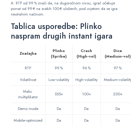
A: RTP od 99 % znači da, na dugoročnom nivou, igrač očekuje
povrat od 99 € na svakih 100 € uloženih, pod uvjetom da se igra
neutralnim načinom.
Tablica usporedbe: Plinko
naspram drugih instant igara
Plinko
Crash
Dice
Značajka
(Spribe)
(High‑vol)
(Medium‑vol)
RTP
99 %
96 %
97 %
Volatilnost
Low‑volatility
High‑volatility
Medium‑volatilit
Maks.
555×
100×
200×
multiplikator
Demo mode
Da
Da
Da
Mobile‑optimized
Da
Da
Da