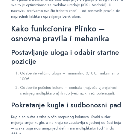
sve to je optimizirano za mobilne uređaje (iOS i Android). U
nastavku otkrivamo sve što trebate znati – od osnovnih pravila do
naprednih taktika i upravljanja bankrolom.
Kako funkcionira Plinko –
osnovna pravila i mehanika
Postavljanje uloga i odabir startne
pozicije
Odaberite veličinu uloga – minimalno 0,10 €; maksimalno
100 €.
Odaberite početnu kolonu – centrala (najveća vjerojatnost
srednjeg multiplikatora) ili rub (veći rizik, veći potencijal).
Pokretanje kugle i sudbonosni pad
Kugla se pušta s vrha ploče prepunog kolutova. Svaki sudar
mijenja smjer kugle, a na kraju se zaustavlja u jednoj od šest boja
– svaka boja nosi unaprijed definirani multiplikator (od 1× do
555×).