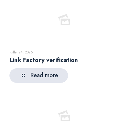
juillet 24, 2026
Link Factory verification
Read more