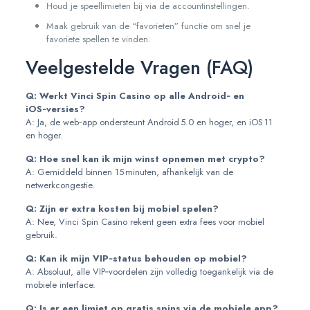
Houd je speellimieten bij via de accountinstellingen.
Maak gebruik van de “favorieten” functie om snel je
favoriete spellen te vinden.
Veelgestelde Vragen (FAQ)
Q: Werkt Vinci Spin Casino op alle Android‑ en
iOS‑versies?
A: Ja, de web‑app ondersteunt Android 5.0 en hoger, en iOS 11
en hoger.
Q: Hoe snel kan ik mijn winst opnemen met crypto?
A: Gemiddeld binnen 15 minuten, afhankelijk van de
netwerkcongestie.
Q: Zijn er extra kosten bij mobiel spelen?
A: Nee, Vinci Spin Casino rekent geen extra fees voor mobiel
gebruik.
Q: Kan ik mijn VIP‑status behouden op mobiel?
A: Absoluut, alle VIP‑voordelen zijn volledig toegankelijk via de
mobiele interface.
Q: Is er een limiet op gratis spins via de mobiele app?