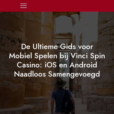
De Ultieme Gids voor
Mobiel Spelen bij Vinci Spin
Casino: iOS en Android
Naadloos Samengevoegd