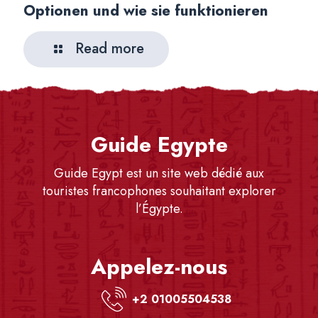
Optionen und wie sie funktionieren
Read more
Guide Egypte
Guide Egypt est un site web dédié aux
touristes francophones souhaitant explorer
l’Égypte.
Appelez-nous
+2 01005504538