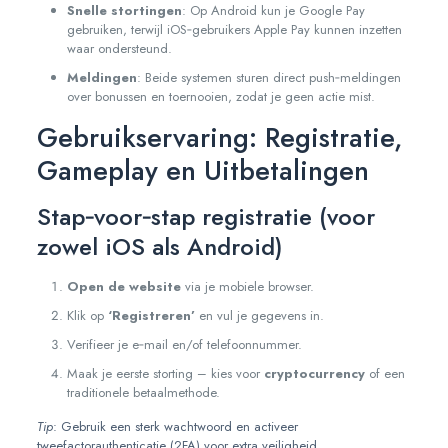
Snelle stortingen
: Op Android kun je Google Pay
gebruiken, terwijl iOS‑gebruikers Apple Pay kunnen inzetten
waar ondersteund.
Meldingen
: Beide systemen sturen direct push‑meldingen
over bonussen en toernooien, zodat je geen actie mist.
Gebruikservaring: Registratie,
Gameplay en Uitbetalingen
Stap‑voor‑stap registratie (voor
zowel iOS als Android)
Open de website
via je mobiele browser.
Klik op
‘Registreren’
en vul je gegevens in.
Verifieer je e‑mail en/of telefoonnummer.
Maak je eerste storting – kies voor
cryptocurrency
of een
traditionele betaalmethode.
Tip
: Gebruik een sterk wachtwoord en activeer
tweefactorauthenticatie (2FA) voor extra veiligheid.