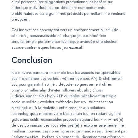
aussi personnaliser suggestions promotionnelles basées sur
historique individuel tout en détectant comportements
problématiques via algorithmes prédictifs permettant interventions
précoces .
Ces innovations convergent vers un environnement plus fluide ,
sécurisé , personnalisable où chaque joueur bénéficie
simultanément performance technique avancée et protection
accrue contre risques liés au jeu excessif.
Conclusion
Nous avons parcouru ensemble tous les aspects indispensables
avant d’entamer vos parties : vérifier licences ANJ & chiffrement
SSL pour garantir fiabilité ; décoder soigneusement offres
promotionnelles afin d’éviter rollovers abusifs ; choisir
judicieusement slots high‑RTP ou tables bénéficiant stratégie
basique solide ; exploiter méthodes bankroll strictes tant au
blackjack qu’à la roulette ; enfin recourir aux solutions
technologiques mobiles voire blockchain tout en restant vigilant
grâce aux outils responsables proposés aujourd’hui.\n\nArmé(e)
de ces connaissances vous êtes prêt(e) à explorer sereinement le
meilleur nouveau casino en ligne recommandé régulièrement par
Basketnews.Net . Profitez pleinement du divertissement offert tout