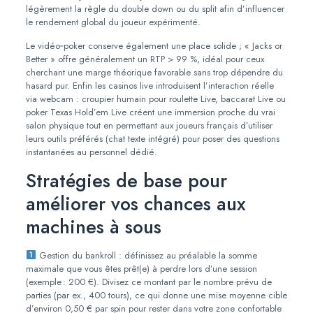
légèrement la règle du double down ou du split afin d’influencer
le rendement global du joueur expérimenté.
Le vidéo‑poker conserve également une place solide ; « Jacks or
Better » offre généralement un RTP > 99 %, idéal pour ceux
cherchant une marge théorique favorable sans trop dépendre du
hasard pur. Enfin les casinos live introduisent l’interaction réelle
via webcam : croupier humain pour roulette Live, baccarat Live ou
poker Texas Hold’em Live créent une immersion proche du vrai
salon physique tout en permettant aux joueurs français d’utiliser
leurs outils préférés (chat texte intégré) pour poser des questions
instantanées au personnel dédié.
Stratégies de base pour
améliorer vos chances aux
machines à sous
Gestion du bankroll : définissez au préalable la somme
maximale que vous êtes prêt(e) à perdre lors d’une session
(exemple : 200 €). Divisez ce montant par le nombre prévu de
parties (par ex., 400 tours), ce qui donne une mise moyenne cible
d’environ 0,50 € par spin pour rester dans votre zone confortable