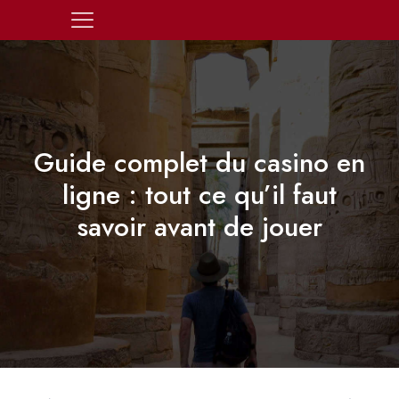
Guide complet du casino en
ligne : tout ce qu’il faut
savoir avant de jouer