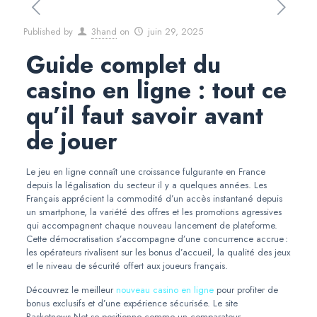
Published by
3hand
on
juin 29, 2025
Guide complet du
casino en ligne : tout ce
qu’il faut savoir avant
de jouer
Le jeu en ligne connaît une croissance fulgurante en France
depuis la légalisation du secteur il y a quelques années. Les
Français apprécient la commodité d’un accès instantané depuis
un smartphone, la variété des offres et les promotions agressives
qui accompagnent chaque nouveau lancement de plateforme.
Cette démocratisation s’accompagne d’une concurrence accrue :
les opérateurs rivalisent sur les bonus d’accueil, la qualité des jeux
et le niveau de sécurité offert aux joueurs français.
Découvrez le meilleur
nouveau casino en ligne
pour profiter de
bonus exclusifs et d’une expérience sécurisée. Le site
Basketnews.Net se positionne comme un comparateur