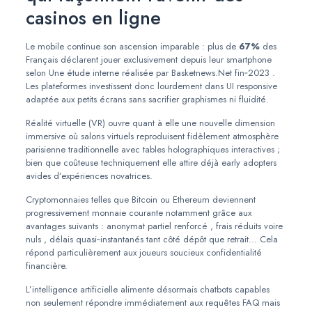
casinos en ligne
Le mobile continue son ascension imparable : plus de
67%
des
Français déclarent jouer exclusivement depuis leur smartphone
selon Une étude interne réalisée par Basketnews.Net fin‑2023 .
Les plateformes investissent donc lourdement dans UI responsive
adaptée aux petits écrans sans sacrifier graphismes ni fluidité.
Réalité virtuelle (VR) ouvre quant à elle une nouvelle dimension
immersive où salons virtuels reproduisent fidèlement atmosphère
parisienne traditionnelle avec tables holographiques interactives ;
bien que coûteuse techniquement elle attire déjà early adopters
avides d’expériences novatrices.
Cryptomonnaies telles que Bitcoin ou Ethereum deviennent
progressivement monnaie courante notamment grâce aux
avantages suivants : anonymat partiel renforcé , frais réduits voire
nuls , délais quasi‑instantanés tant côté dépôt que retrait… Cela
répond particulièrement aux joueurs soucieux confidentialité
financière.
L’intelligence artificielle alimente désormais chatbots capables
non seulement répondre immédiatement aux requêtes FAQ mais