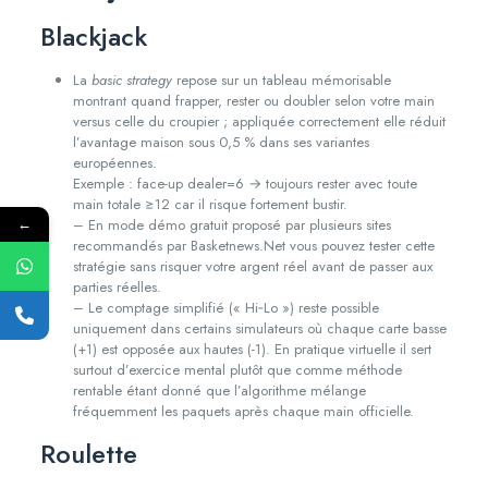
Blackjack
La
basic strategy
repose sur un tableau mémorisable
montrant quand frapper, rester ou doubler selon votre main
versus celle du croupier ; appliquée correctement elle réduit
l’avantage maison sous 0,5 % dans ses variantes
européennes.
Exemple : face-up dealer=6 → toujours rester avec toute
main totale ≥12 car il risque fortement bustir.
←
– En mode démo gratuit proposé par plusieurs sites
recommandés par Basketnews.Net vous pouvez tester cette
stratégie sans risquer votre argent réel avant de passer aux
parties réelles.
– Le comptage simplifié (« Hi‑Lo ») reste possible
uniquement dans certains simulateurs où chaque carte basse
(+1) est opposée aux hautes (-1). En pratique virtuelle il sert
surtout d’exercice mental plutôt que comme méthode
rentable étant donné que l’algorithme mélange
fréquemment les paquets après chaque main officielle.
Roulette