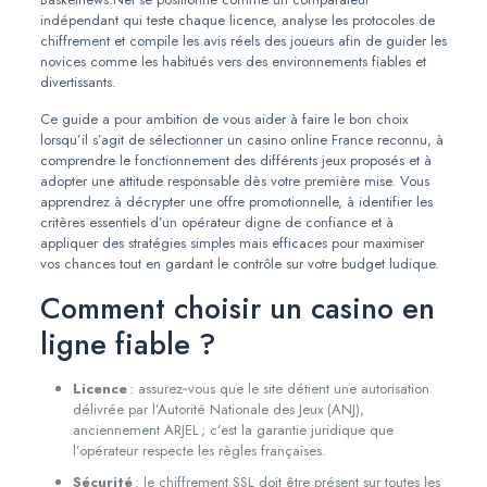
indépendant qui teste chaque licence, analyse les protocoles de
chiffrement et compile les avis réels des joueurs afin de guider les
novices comme les habitués vers des environnements fiables et
divertissants.
Ce guide a pour ambition de vous aider à faire le bon choix
lorsqu’il s’agit de sélectionner un casino online France reconnu, à
comprendre le fonctionnement des différents jeux proposés et à
adopter une attitude responsable dès votre première mise. Vous
apprendrez à décrypter une offre promotionnelle, à identifier les
critères essentiels d’un opérateur digne de confiance et à
appliquer des stratégies simples mais efficaces pour maximiser
vos chances tout en gardant le contrôle sur votre budget ludique.
Comment choisir un casino en
ligne fiable ?
Licence
: assurez‑vous que le site détient une autorisation
délivrée par l’Autorité Nationale des Jeux (ANJ),
anciennement ARJEL ; c’est la garantie juridique que
l’opérateur respecte les règles françaises.
Sécurité
: le chiffrement SSL doit être présent sur toutes les