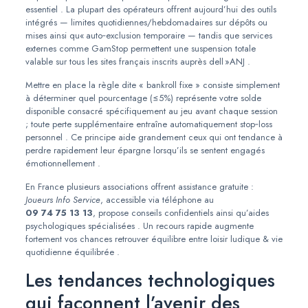
essentiel . La plupart des opérateurs offrent aujourd’hui des outils
intégrés — limites quotidiennes/hebdomadaires sur dépôts ou
mises ainsi qu« auto‑exclusion temporaire — tandis que services
externes comme GamStop permettent une suspension totale
valable sur tous les sites français inscrits auprès dell »ANJ .
Mettre en place la règle dite « bankroll fixe » consiste simplement
à déterminer quel pourcentage (≤5%) représente votre solde
disponible consacré spécifiquement au jeu avant chaque session
; toute perte supplémentaire entraîne automatiquement stop‑loss
personnel . Ce principe aide grandement ceux qui ont tendance à
perdre rapidement leur épargne lorsqu’ils se sentent engagés
émotionnellement .
En France plusieurs associations offrent assistance gratuite :
Joueurs Info Service
, accessible via téléphone au
09 74 75 13 13
, propose conseils confidentiels ainsi qu’aides
psychologiques spécialisées . Un recours rapide augmente
fortement vos chances retrouver équilibre entre loisir ludique & vie
quotidienne équilibrée .
Les tendances technologiques
qui façonnent l’avenir des