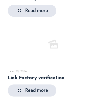
Read more
juillet 20, 2026
Link Factory verification
Read more