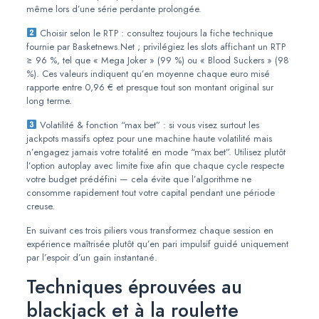
même lors d’une série perdante prolongée.
Choisir selon le RTP : consultez toujours la fiche technique
fournie par Basketnews.Net ; privilégiez les slots affichant un RTP
≥ 96 %, tel que « Mega Joker » (99 %) ou « Blood Suckers » (98
%). Ces valeurs indiquent qu’en moyenne chaque euro misé
rapporte entre 0,96 € et presque tout son montant original sur
long terme.
Volatilité & fonction “max bet” : si vous visez surtout les
jackpots massifs optez pour une machine haute volatilité mais
n’engagez jamais votre totalité en mode “max bet”. Utilisez plutôt
l’option autoplay avec limite fixe afin que chaque cycle respecte
votre budget prédéfini — cela évite que l’algorithme ne
consomme rapidement tout votre capital pendant une période
creuse.
En suivant ces trois piliers vous transformez chaque session en
expérience maîtrisée plutôt qu’en pari impulsif guidé uniquement
par l’espoir d’un gain instantané.
Techniques éprouvées au
blackjack et à la roulette