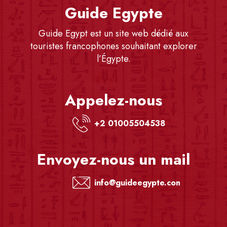
Guide Egypte
Guide Egypt est un site web dédié aux
touristes francophones souhaitant explorer
l’Égypte.
Appelez-nous
+2 01005504538
Envoyez-nous un mail
info@guideegypte.com