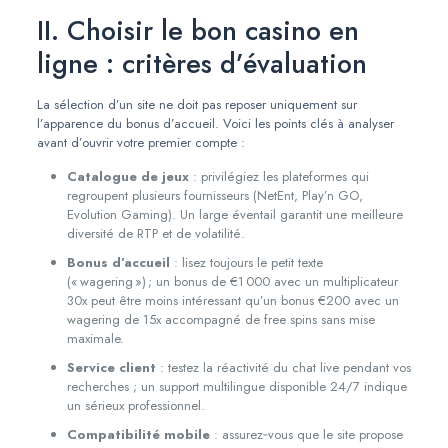
II. Choisir le bon casino en
ligne : critères d’évaluation
La sélection d’un site ne doit pas reposer uniquement sur
l’apparence du bonus d’accueil. Voici les points clés à analyser
avant d’ouvrir votre premier compte :
Catalogue de jeux
: privilégiez les plateformes qui
regroupent plusieurs fournisseurs (NetEnt, Play’n GO,
Evolution Gaming). Un large éventail garantit une meilleure
diversité de RTP et de volatilité.
Bonus d’accueil
: lisez toujours le petit texte
(« wagering ») ; un bonus de €1 000 avec un multiplicateur
30x peut être moins intéressant qu’un bonus €200 avec un
wagering de 15x accompagné de free spins sans mise
maximale.
Service client
: testez la réactivité du chat live pendant vos
recherches ; un support multilingue disponible 24/7 indique
un sérieux professionnel.
Compatibilité mobile
: assurez‑vous que le site propose