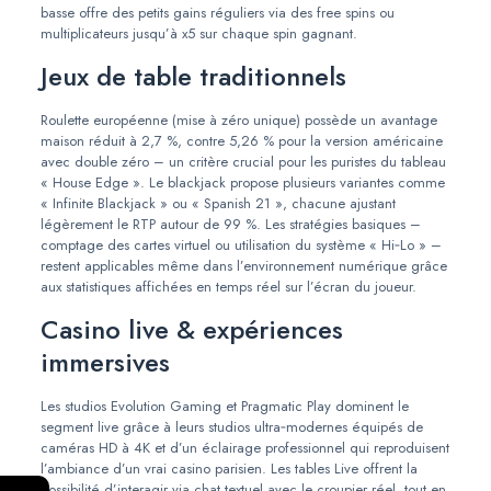
basse offre des petits gains réguliers via des free spins ou
multiplicateurs jusqu’à x5 sur chaque spin gagnant.
Jeux de table traditionnels
Roulette européenne (mise à zéro unique) possède un avantage
maison réduit à 2,7 %, contre 5,26 % pour la version américaine
avec double zéro – un critère crucial pour les puristes du tableau
« House Edge ». Le blackjack propose plusieurs variantes comme
« Infinite Blackjack » ou « Spanish 21 », chacune ajustant
légèrement le RTP autour de 99 %. Les stratégies basiques –
comptage des cartes virtuel ou utilisation du système « Hi‑Lo » –
restent applicables même dans l’environnement numérique grâce
aux statistiques affichées en temps réel sur l’écran du joueur.
Casino live & expériences
immersives
Les studios Evolution Gaming et Pragmatic Play dominent le
segment live grâce à leurs studios ultra‑modernes équipés de
caméras HD à 4K et d’un éclairage professionnel qui reproduisent
l’ambiance d’un vrai casino parisien. Les tables Live offrent la
possibilité d’interagir via chat textuel avec le croupier réel, tout en