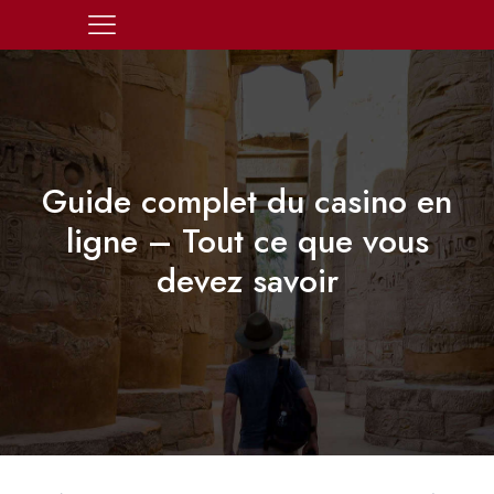
Guide complet du casino en
ligne – Tout ce que vous
devez savoir