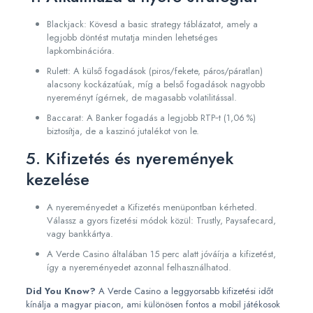
Blackjack: Kövesd a basic strategy táblázatot, amely a
legjobb döntést mutatja minden lehetséges
lapkombinációra.
Rulett: A külső fogadások (piros/fekete, páros/páratlan)
alacsony kockázatúak, míg a belső fogadások nagyobb
nyereményt ígérnek, de magasabb volatilitással.
Baccarat: A Banker fogadás a legjobb RTP‑t (1,06 %)
biztosítja, de a kaszinó jutalékot von le.
5. Kifizetés és nyeremények
kezelése
A nyereményedet a Kifizetés menüpontban kérheted.
Válassz a gyors fizetési módok közül: Trustly, Paysafecard,
vagy bankkártya.
A Verde Casino általában 15 perc alatt jóváírja a kifizetést,
így a nyereményedet azonnal felhasználhatod.
Did You Know?
A Verde Casino a leggyorsabb kifizetési időt
kínálja a magyar piacon, ami különösen fontos a mobil játékosok