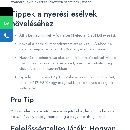
számára, akik gyakran útközben szeretnek játszani.
Tippek a nyerési esélyek
←
növeléséhez
Állíts be napi limitet – Így elkerülheted a túlzott költekezést.
Kövesd a bankroll menedzsment szabályait – A téted ne
haladja meg a bankrollod 5 %-át egyetlen játék során.
Használd a bónuszokat okosan – A befizetés nélküli Verde
Casino bónusz csak a játékra szól, ezért ne próbáld meg
visszafizetni más kaszinókban.
Figyeld a játékok RTP‑jét – Válassz olyan asztali játékokat,
ahol az RTP 98 % vagy magasabb (pl. bizonyos blackjack
változatok).
Pro Tip
Válassz alacsony volatilitású asztali játékokat, ha a célod a stabil,
hosszú távú nyereség, nem pedig a nagy, de ritka jackpot.
Felelősségteljes játék: Hogyan