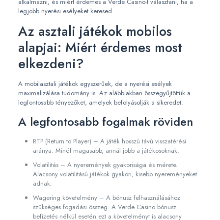
alkalmazni, és miért érdemes a Verde Casino-t választani, ha a
legjobb nyerési esélyeket keresed.
Az asztali játékok mobilos
alapjai: Miért érdemes most
elkezdeni?
A mobilasztali játékok egyszerűek, de a nyerési esélyek
maximalizálása tudomány is. Az alábbiakban összegyűjtöttük a
legfontosabb tényezőket, amelyek befolyásolják a sikeredet.
A legfontosabb fogalmak röviden
RTP (Return to Player) – A játék hosszú távú visszatérési
aránya. Minél magasabb, annál jobb a játékosoknak.
Volatilitás – A nyeremények gyakorisága és mérete.
Alacsony volatilitású játékok gyakori, kisebb nyereményeket
adnak.
Wagering követelmény – A bónusz felhasználásához
szükséges fogadási összeg. A Verde Casino bónusz
befizetés nélkül esetén ezt a követelményt is alacsony