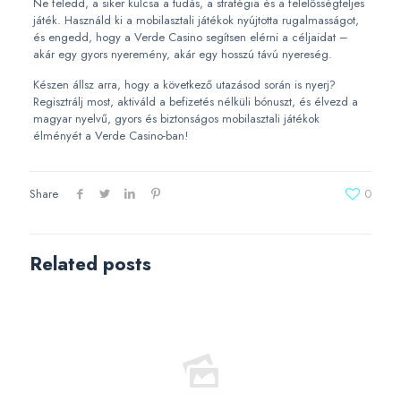
Ne feledd, a siker kulcsa a tudás, a stratégia és a felelősségteljes
játék. Használd ki a mobilasztali játékok nyújtotta rugalmasságot,
és engedd, hogy a Verde Casino segítsen elérni a céljaidat –
akár egy gyors nyeremény, akár egy hosszú távú nyereség.
Készen állsz arra, hogy a következő utazásod során is nyerj?
Regisztrálj most, aktiváld a befizetés nélküli bónuszt, és élvezd a
magyar nyelvű, gyors és biztonságos mobilasztali játékok
élményét a Verde Casino-ban!
Share
0
Related posts