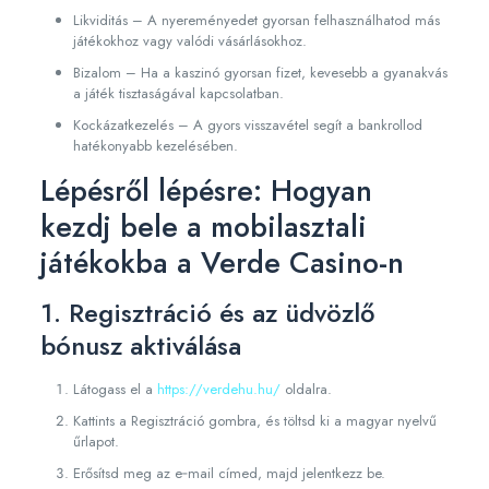
Likviditás – A nyereményedet gyorsan felhasználhatod más
játékokhoz vagy valódi vásárlásokhoz.
Bizalom – Ha a kaszinó gyorsan fizet, kevesebb a gyanakvás
a játék tisztaságával kapcsolatban.
Kockázatkezelés – A gyors visszavétel segít a bankrollod
hatékonyabb kezelésében.
Lépésről lépésre: Hogyan
kezdj bele a mobilasztali
játékokba a Verde Casino-n
1. Regisztráció és az üdvözlő
bónusz aktiválása
Látogass el a
https://verdehu.hu/
oldalra.
Kattints a Regisztráció gombra, és töltsd ki a magyar nyelvű
űrlapot.
Erősítsd meg az e‑mail címed, majd jelentkezz be.