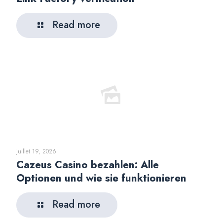
Read more
juillet 19, 2026
Cazeus Casino bezahlen: Alle
Optionen und wie sie funktionieren
Read more